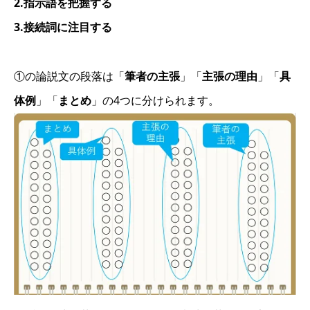
2.指示語を把握する
3.接続詞に注目する
①の論説文の段落は「
筆者の主張
」「
主張の理由
」「
具
体例
」「
まとめ
」の4つに分けられます。