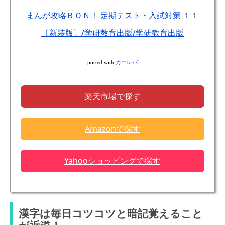
まんが攻略ＢＯＮ！ 定期テスト・入試対策 １１
〔新装版〕/学研教育出版/学研教育出版
posted with
カエレバ
楽天市場で探す
Amazonで探す
Yahooショッピングで探す
漢字は毎日コツコツと暗記覚えること