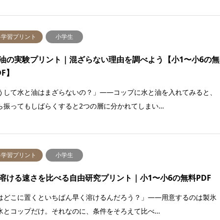
料学習プリント
小学生
油の実験プリント｜混ざらない理由を調べよう【小1〜小6の無
DF】
うして水と油はまざらないの？」——コップに水と油を入れてみると、
ら振ってもしばらくすると2つの層に分かれてしまい…
料学習プリント
小学生
溶ける速さを比べる自由研究プリント｜小1〜小6の無料PDF
はどこに置くといちばん早く溶けるんだろう？」——用意するのは製氷
氷とコップだけ。それなのに、条件をそろえて比べ…