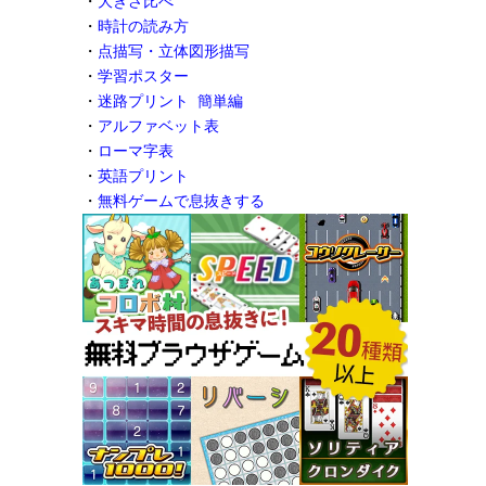
・
大きさ比べ
・
時計の読み方
・
点描写・立体図形描写
・
学習ポスター
・
迷路プリント 簡単編
・
アルファベット表
・
ローマ字表
・
英語プリント
・
無料ゲームで息抜きする