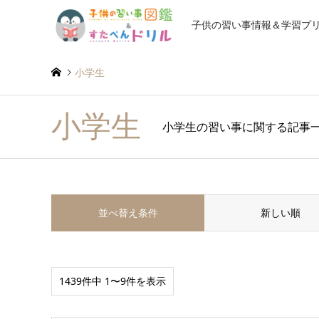
子供の習い事情報＆学習プ
小学生
小学生
小学生の習い事に関する記事
並べ替え条件
新しい順
1439件中 1〜9件を表示