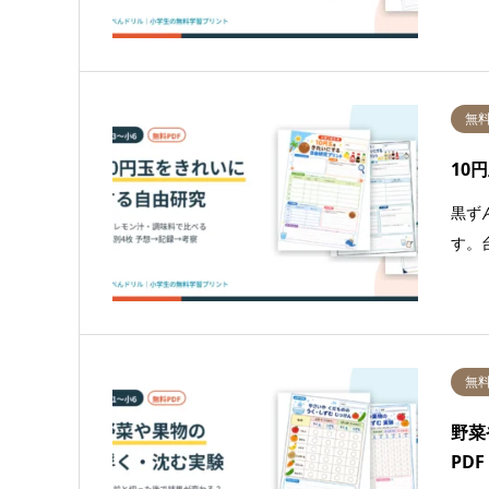
無
10
黒ず
す。
無
野菜
PDF