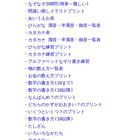
・
なぞなぞ200問(簡単～難しい)
・
間違い探しイラストプリント
・
あいうえお表
・
ひらがな 濁音・半濁音・拗音一覧表
・
カタカナ表
・
カタカナ 濁音・半濁音・拗音一覧表
・
ひらがな練習プリント
・
カタカナ練習プリント
・
アルファベットなぞり書き練習
・
物の数え方一覧表
・
お金の数え方プリント
・
数字の書き方(10まで)
・
数字の書き方(10以降)
・
なんばんめ？のプリント
・
どちらのかずがおおきい？のプリント
・
いくつといくつ？のプリント
・
数字の書き方(10以降)
・
たしざん
・
いろいろなかたち