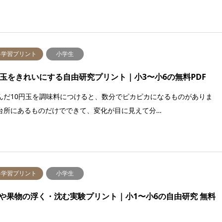
料学習プリント
小学生
円玉をきれいにする自由研究プリント｜小3〜小6の無料PDF
んだ10円玉を調味料につけると、数分でピカピカになるものがありま
台所にあるものだけでできて、変化が目に見えて分…
料学習プリント
小学生
や果物の浮く・沈む実験プリント｜小1〜小6の自由研究 無料