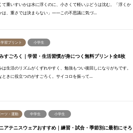
くて重いすいかは水に浮くのに、小さくて軽いぶどうは沈む。「浮くか
かは、重さでは決まらない」——この不思議に気づ…
料学習プリント
小学生
みすごろく｜学習・生活習慣が身につく無料プリント全8枚
みは生活のリズムがくずれやすく、勉強もつい後回しになりがちです。
なときに役立つのがすごろく。サイコロを振って…
ポーツ・運動
中学生
小学生
ニアテニスウェアおすすめ｜練習・試合・季節別に最初にそろ