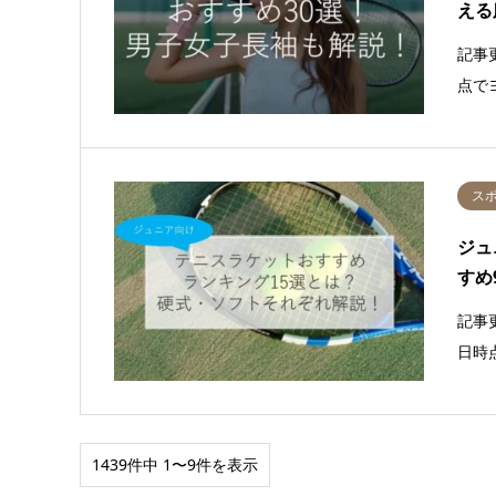
える
記事
点でヨ
ス
ジュ
すめ
記事
日時
1439件中 1〜9件を表示