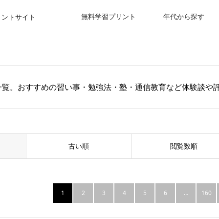
無料学習プリント
年代から探す
リントサイト
一覧。おすすめの習い事・勉強法・塾・通信教育など体験談や
古い順
閲覧数順
1
2
3
4
5
6
…
160