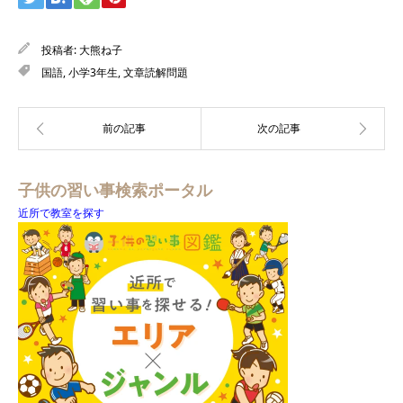
投稿者:
大熊ね子
国語
,
小学3年生
,
文章読解問題
子供の習い事検索ポータル
近所で教室を探す