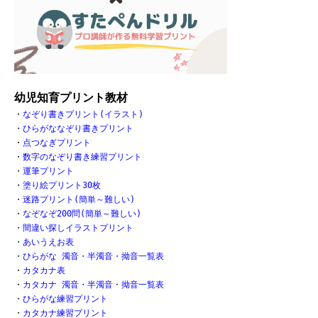
幼児知育プリント教材
・
なぞり書きプリント(イラスト)
・
ひらがななぞり書きプリント
・
点つなぎプリント
・
数字のなぞり書き練習プリント
・
運筆プリント
・
塗り絵プリント30枚
・
迷路プリント(簡単～難しい)
・
なぞなぞ200問(簡単～難しい)
・
間違い探しイラストプリント
・
あいうえお表
・
ひらがな 濁音・半濁音・拗音一覧表
・
カタカナ表
・
カタカナ 濁音・半濁音・拗音一覧表
・
ひらがな練習プリント
・
カタカナ練習プリント