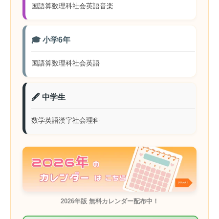
国語
算数
理科
社会
英語
音楽
🎓 小学6年
国語
算数
理科
社会
英語
🖋️ 中学生
数学
英語
漢字
社会
理科
2026年版 無料カレンダー配布中！