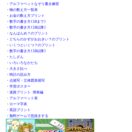
・
アルファベットなぞり書き練習
・
物の数え方一覧表
・
お金の数え方プリント
・
数字の書き方(10まで)
・
数字の書き方(10以降)
・
なんばんめ？のプリント
・
どちらのかずがおおきい？のプリント
・
いくつといくつ？のプリント
・
数字の書き方(10以降)
・
たしざん
・
いろいろなかたち
・
大きさ比べ
・
時計の読み方
・
点描写・立体図形描写
・
学習ポスター
・
迷路プリント 簡単編
・
アルファベット表
・
ローマ字表
・
英語プリント
・
無料ゲームで息抜きする