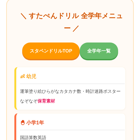
＼ すたぺんドリル 全学年メニュ
ー ／
スタペンドリルTOP
全学年一覧
👶 幼児
運筆
塗り絵
ひらがな
カタカナ
数・時計
迷路
ポスター
なぞなぞ
保育素材
🐣 小学1年
国語
算数
英語