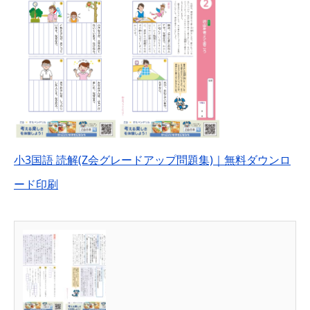
小3国語 読解(Z会グレードアップ問題集)｜無料ダウンロ
ード印刷