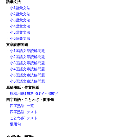
語彙文法
・
小1語彙文法
・
小2語彙文法
・
小3語彙文法
・
小4語彙文法
・
小5語彙文法
・
小6語彙文法
文章読解問題
・
小1国語文章読解問題
・
小2国語文章読解問題
・
小3国語文章読解問題
・
小4国語文章読解問題
・
小5国語文章読解問題
・
小6国語文章読解問題
原稿用紙・作文用紙
・
原稿用紙(無料)81字～400字
四字熟語・ことわざ・慣用句
・
四字熟語 一覧
・
四字熟語 テスト
・
ことわざ テスト
・
慣用句