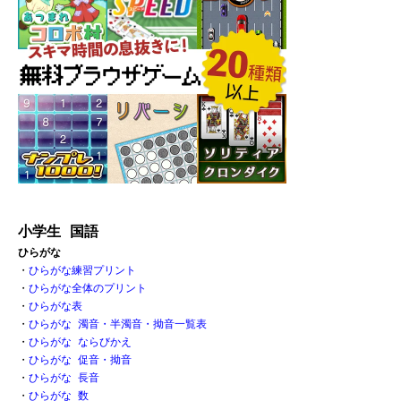
小学生 国語
ひらがな
・
ひらがな練習プリント
・
ひらがな全体のプリント
・
ひらがな表 
・
ひらがな 濁音・半濁音・拗音一覧表
・
ひらがな ならびかえ
・
ひらがな 促音・拗音 
・
ひらがな 長音
・
ひらがな 数 