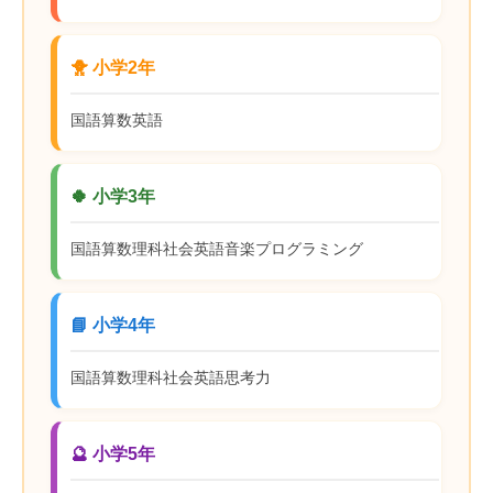
🐥 小学2年
国語
算数
英語
🍀 小学3年
国語
算数
理科
社会
英語
音楽
プログラミング
📘 小学4年
国語
算数
理科
社会
英語
思考力
🔮 小学5年