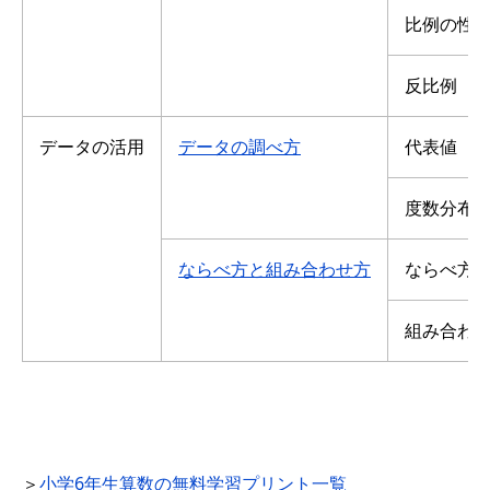
比例の性
反比例
データの活用
データの調べ方
代表値
度数分布
ならべ方と組み合わせ方
ならべ方
組み合わ
＞
小学6年生算数の無料学習プリント一覧