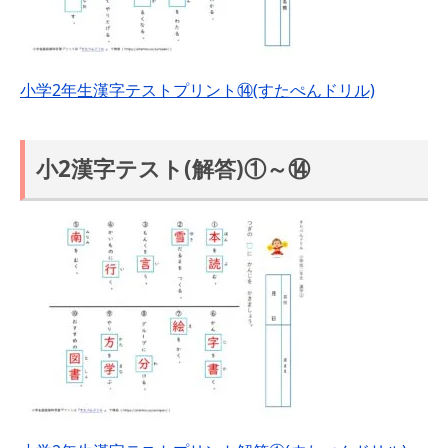
小学2年生漢字テストプリント⑭(すたぺんドリル)
小2漢字テスト(解答)①～⑭