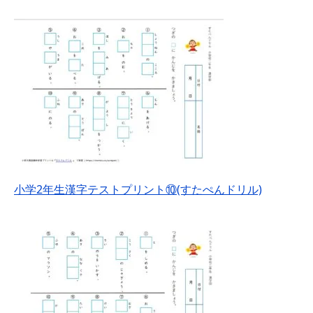
小学2年生漢字テストプリント⑩(すたぺんドリル)