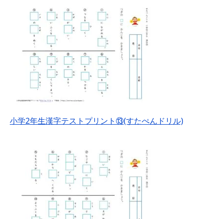
小学2年生漢字テストプリント⑬(すたぺんドリル)