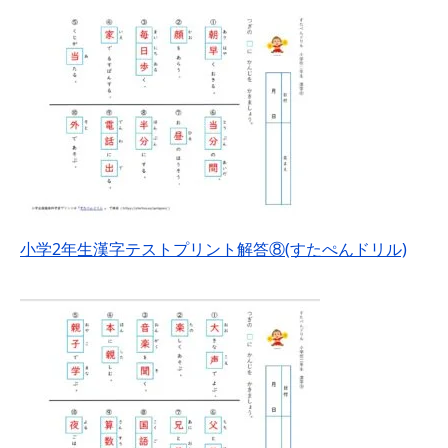
小学2年生漢字テストプリント解答⑧(すたぺんドリル)