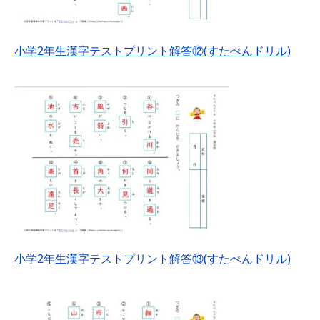
小学2年生漢字テストプリント解答⑫(すたぺんドリル)
小学2年生漢字テストプリント解答⑬(すたぺんドリル)