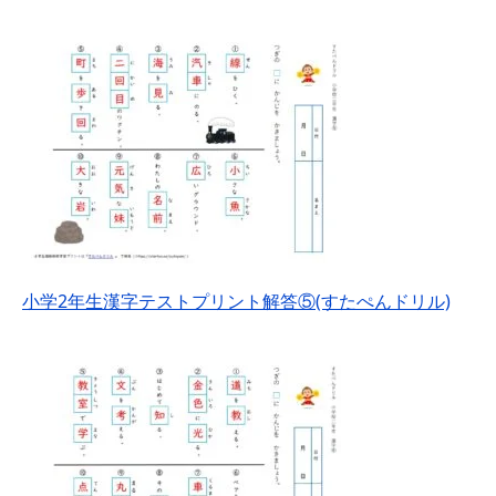
小学2年生漢字テストプリント解答⑤(すたぺんドリル)