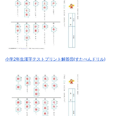
小学2年生漢字テストプリント解答⑪(すたぺんドリル)