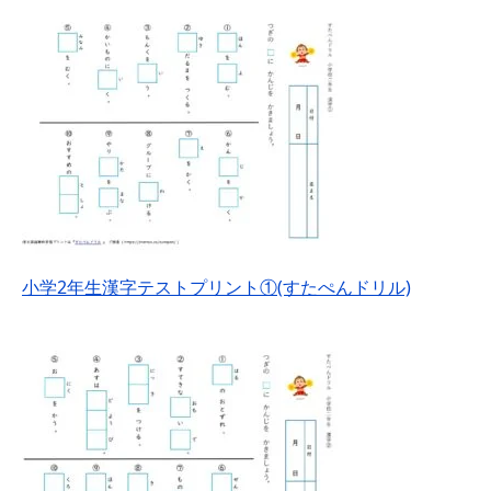
小学2年生漢字テストプリント①(すたぺんドリル)