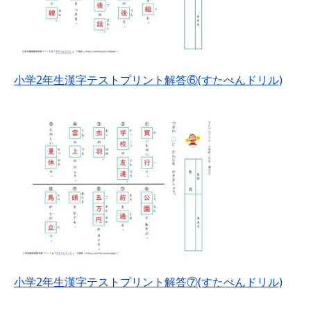
小学2年生漢字テストプリント解答⑥(すたぺんドリル)
小学2年生漢字テストプリント解答⑦(すたぺんドリル)