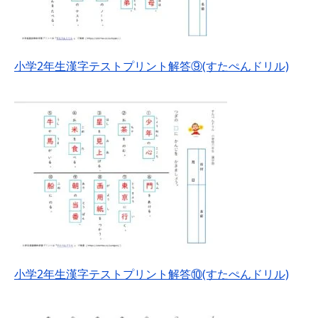
小学2年生漢字テストプリント解答⑨(すたぺんドリル)
小学2年生漢字テストプリント解答⑩(すたぺんドリル)