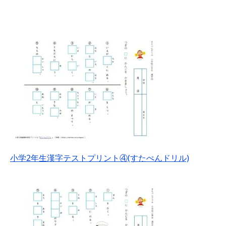
小学2年生漢字テストプリント④(すたぺんドリル)