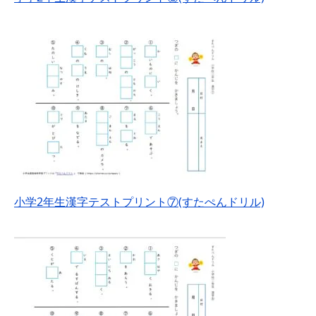
小学2年生漢字テストプリント⑦(すたぺんドリル)