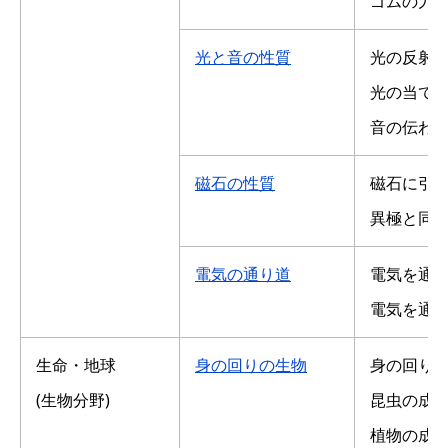
ゴムの力
光と音の性質
光の反射
光の当て
音の伝わ
磁石の性質
磁石に引
異極と同
電気の通り道
電気を通
電気を通
生命・地球
身の回りの生物
身の回り
(生物分野)
昆虫の成
植物の成