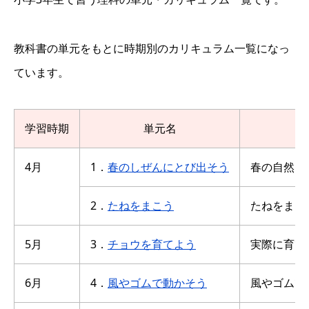
教科書の単元をもとに時期別のカリキュラム一覧になっ
ています。
学習時期
単元名
4月
1．
春のしぜんにとび出そう
春の自然に
2．
たねをまこう
たねをまい
5月
3．
チョウを育てよう
実際に育て
6月
4．
風やゴムで動かそう
風やゴムで