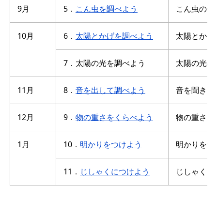
9月
5．
こん虫を調べよう
こん虫の体
10月
6．
太陽とかげを調べよう
太陽とかげ
7．太陽の光を調べよう
太陽の光の
11月
8．
音を出して調べよう
音を聞き比
12月
9．
物の重さをくらべよう
物の重さを
1月
10．
明かりをつけよう
明かりをつ
11．
じしゃくにつけよう
じしゃくに