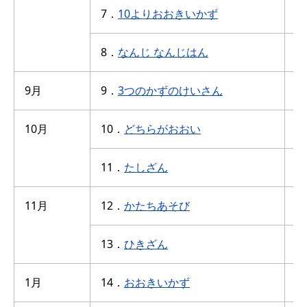
7．
10よりおおきいかず
1
8．
なんじ なんじはん
3
9月
9．
3つのかずのけいさん
足
10月
10．
どちらがおおい
か
11．
たしざん
1
11月
12．
かたちあそび
身
13．
ひきざん
1
1月
14．
おおきいかず
1