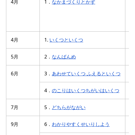
4月
1．
なかまづくりとかず
数
1
こ
4月
1.
いくつといくつ
さ
5月
2．
なんばんめ
あ
6月
3．
あわせていくつ ふえるといくつ
一
4．
のこりはいくつちがいはいくつ
一
7月
5．
どちらがながい
長
9月
6．
わかりやすくせいりしよう
も