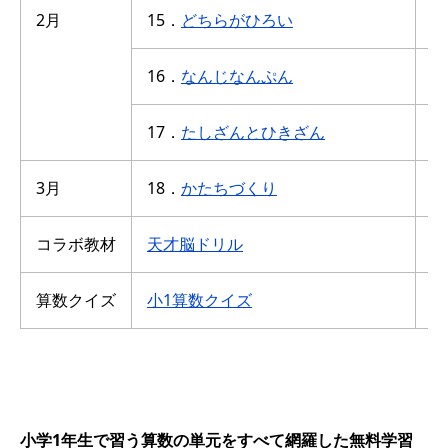
2月
15．
どちらがひろい
ひ
16．
なんじなんぷん
時
17．
たしざんとひきざん
た
3月
18．
かたちづくり
か
コラボ教材
天才脳ドリル
思
算数クイズ
小1算数クイズ
穴
小学1年生で習う算数の単元をすべて網羅した無料学習