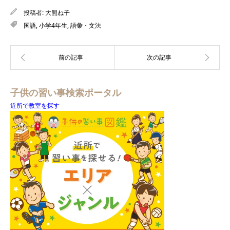
投稿者:
大熊ね子
国語
,
小学4年生
,
語彙・文法
子供の習い事検索ポータル
近所で教室を探す