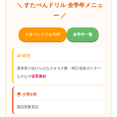
＼ すたぺんドリル 全学年メニュ
ー ／
スタペンドリルTOP
全学年一覧
👶 幼児
運筆
塗り絵
ひらがな
カタカナ
数・時計
迷路
ポスター
なぞなぞ
保育素材
🐣 小学1年
国語
算数
英語