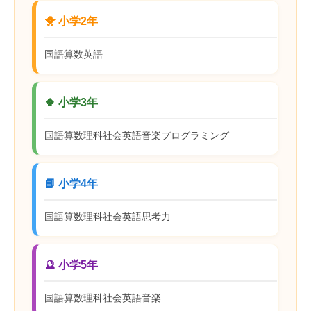
🐥 小学2年
国語
算数
英語
🍀 小学3年
国語
算数
理科
社会
英語
音楽
プログラミング
📘 小学4年
国語
算数
理科
社会
英語
思考力
🔮 小学5年
国語
算数
理科
社会
英語
音楽