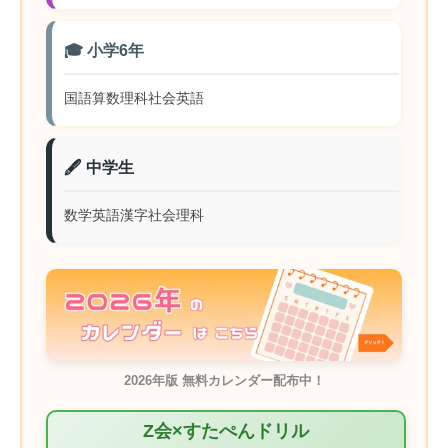
🎓 小学6年
国語
算数
理科
社会
英語
🖋️ 中学生
数学
英語
漢字
社会
理科
2026年版 無料カレンダー配布中！
Z会×すたぺんドリル