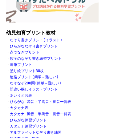
幼児知育プリント教材
・
なぞり書きプリント(イラスト)
・
ひらがななぞり書きプリント
・
点つなぎプリント
・
数字のなぞり書き練習プリント
・
運筆プリント
・
塗り絵プリント30枚
・
迷路プリント(簡単～難しい)
・
なぞなぞ200問(簡単～難しい)
・
間違い探しイラストプリント
・
あいうえお表
・
ひらがな 濁音・半濁音・拗音一覧表
・
カタカナ表
・
カタカナ 濁音・半濁音・拗音一覧表
・
ひらがな練習プリント
・
カタカナ練習プリント
・
アルファベットなぞり書き練習