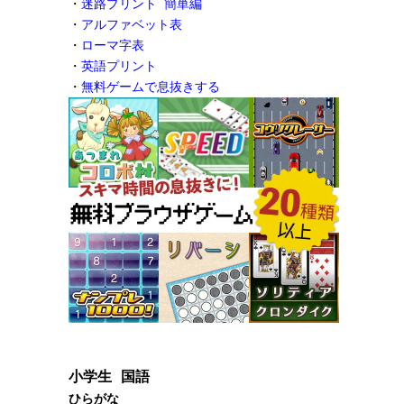
・
迷路プリント 簡単編
・
アルファベット表
・
ローマ字表
・
英語プリント
・
無料ゲームで息抜きする
小学生 国語
ひらがな