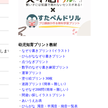
幼児知育プリント教材
します。
・
なぞり書きプリント(イラスト)
・
ひらがななぞり書きプリント
・
点つなぎプリント
・
数字のなぞり書き練習プリント
・
運筆プリント
・
塗り絵プリント30枚
・
迷路プリント(簡単～難しい)
・
なぞなぞ200問(簡単～難しい)
・
間違い探しイラストプリント
・
あいうえお表
・
ひらがな 濁音・半濁音・拗音一覧表