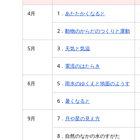
4月
1．
あたたかくなると
2．
動物のからだのつくりと運動
5月
3．
天気と気温
4．
電流のはたらき
6月
5．
雨水のゆくえと地面のようす
6．
暑くなると
9月
7．
月や星の見え方
8．自然のなかの水のすがた