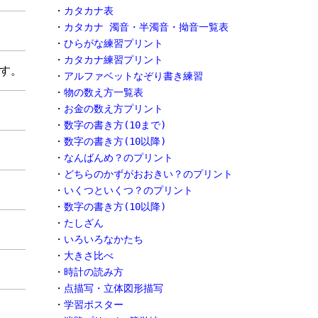
・
カタカナ表
・
カタカナ 濁音・半濁音・拗音一覧表
・
ひらがな練習プリント
・
カタカナ練習プリント
す。
・
アルファベットなぞり書き練習
・
物の数え方一覧表
・
お金の数え方プリント
・
数字の書き方(10まで)
・
数字の書き方(10以降)
・
なんばんめ？のプリント
・
どちらのかずがおおきい？のプリント
・
いくつといくつ？のプリント
・
数字の書き方(10以降)
・
たしざん
・
いろいろなかたち
・
大きさ比べ
・
時計の読み方
・
点描写・立体図形描写
・
学習ポスター