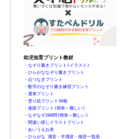
幼児知育プリント教材
・
なぞり書きプリント(イラスト)
・
ひらがななぞり書きプリント
・
点つなぎプリント
・
数字のなぞり書き練習プリント
・
運筆プリント
・
塗り絵プリント30枚
・
迷路プリント(簡単～難しい)
・
なぞなぞ200問(簡単～難しい)
・
間違い探しイラストプリント
・
あいうえお表
・
ひらがな 濁音・半濁音・拗音一覧表