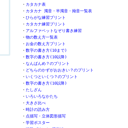
・
カタカナ表
・
カタカナ 濁音・半濁音・拗音一覧表
・
ひらがな練習プリント
・
カタカナ練習プリント
・
アルファベットなぞり書き練習
・
物の数え方一覧表
・
お金の数え方プリント
・
数字の書き方(10まで)
・
数字の書き方(10以降)
・
なんばんめ？のプリント
・
どちらのかずがおおきい？のプリント
・
いくつといくつ？のプリント
・
数字の書き方(10以降)
・
たしざん
・
いろいろなかたち
・
大きさ比べ
・
時計の読み方
・
点描写・立体図形描写
・
学習ポスター