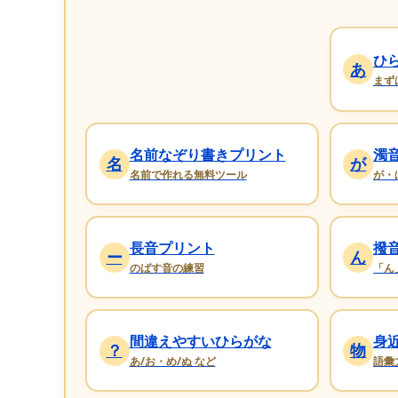
ひ
あ
まず
名前なぞり書きプリント
濁
名
が
名前で作れる無料ツール
が・
長音プリント
撥
ー
ん
のばす音の練習
「ん
間違えやすいひらがな
身
？
物
あ/お・め/ぬ など
語彙