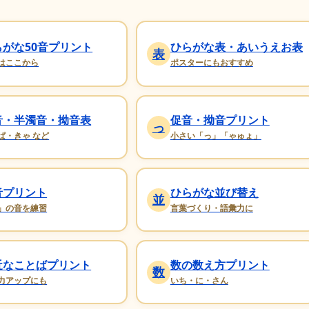
らがな50音プリント
ひらがな表・あいうえお表
表
はここから
ポスターにもおすすめ
音・半濁音・拗音表
促音・拗音プリント
っ
ぱ・きゃ など
小さい「っ」「ゃゅょ」
音プリント
ひらがな並び替え
並
」の音を練習
言葉づくり・語彙力に
近なことばプリント
数の数え方プリント
数
力アップにも
いち・に・さん