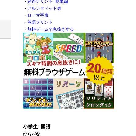
・
迷路プリント 簡単編
・
アルファベット表
・
ローマ字表
・
英語プリント
・
無料ゲームで息抜きする
小学生 国語
ひらがな