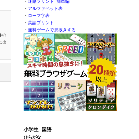
・
迷路プリント 簡単編
・
アルファベット表
・
ローマ字表
・
英語プリント
・
無料ゲームで息抜きする
作の
に出
小学生 国語
ひらがな