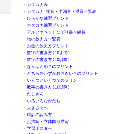
・
カタカナ表
・
カタカナ 濁音・半濁音・拗音一覧表
・
ひらがな練習プリント
・
カタカナ練習プリント
・
アルファベットなぞり書き練習
・
物の数え方一覧表
・
お金の数え方プリント
・
数字の書き方(10まで)
・
数字の書き方(10以降)
・
なんばんめ？のプリント
・
どちらのかずがおおきい？のプリント
・
いくつといくつ？のプリント
・
数字の書き方(10以降)
・
たしざん
・
いろいろなかたち
・
大きさ比べ
・
時計の読み方
・
点描写・立体図形描写
・
学習ポスター