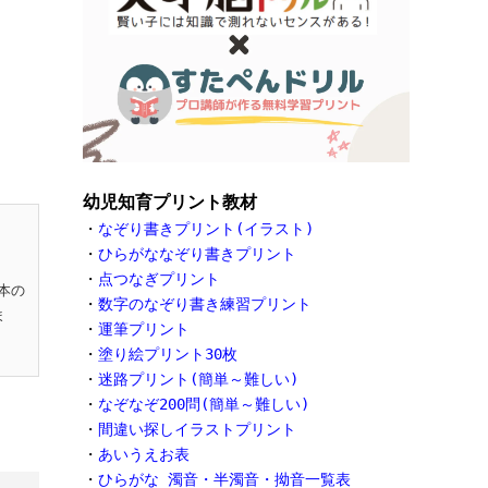
幼児知育プリント教材
・
なぞり書きプリント(イラスト)
・
ひらがななぞり書きプリント
・
点つなぎプリント
本の
・
数字のなぞり書き練習プリント
ま
・
運筆プリント
・
塗り絵プリント30枚
・
迷路プリント(簡単～難しい)
・
なぞなぞ200問(簡単～難しい)
・
間違い探しイラストプリント
・
あいうえお表
・
ひらがな 濁音・半濁音・拗音一覧表