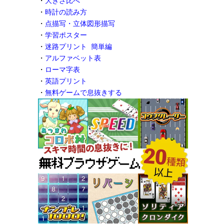
・
大きさ比べ
・
時計の読み方
・
点描写・立体図形描写
・
学習ポスター
・
迷路プリント 簡単編
・
アルファベット表
・
ローマ字表
・
英語プリント
・
無料ゲームで息抜きする