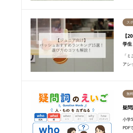
ス
【2
学生
「ミ
アシ
無
疑問
小学
PDF