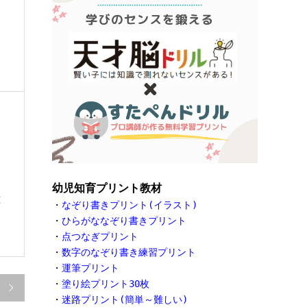
幼児知育プリント教材
種
・
なぞり書きプリント(イラスト)
・
ひらがななぞり書きプリント
・
点つなぎプリント
・
数字のなぞり書き練習プリント
・
運筆プリント
・
塗り絵プリント30枚

・
迷路プリント(簡単～難しい)