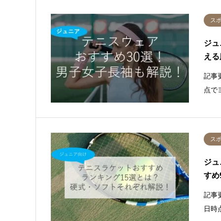
ス
ジュ
える
記事
点でヨ
ス
ジュ
すめ
記事
日時