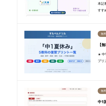
本記
すす
無
【無
☀️
プリ
無
中1