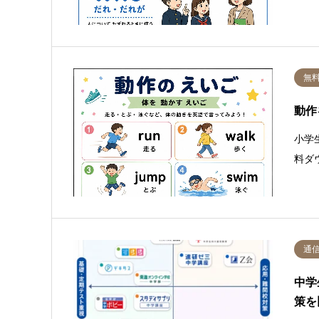
無
動作
小学
料ダ
通
中学
策を