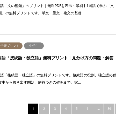
国語「文の種類」のプリント｜無料PDFを表示・印刷中1国語で学ぶ「文
類」の無料プリントです。単文・重文・複文の基礎…
料学習プリント
中学生
国語「接続語・独立語」無料プリント｜見分け方の問題・解答
国語「接続語・独立語」の無料プリントです。接続語の役割、独立語の
文中から抜き出す問題、解答つきの確認まで、家…
1
2
3
4
5
6
…
89