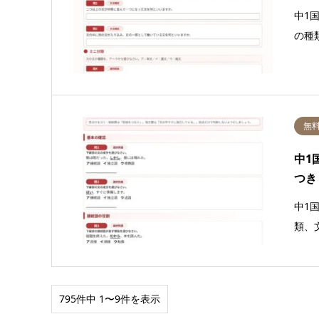
中1
の種
無
中1
つき
中1
類、
795件中 1〜9件を表示