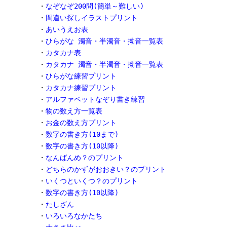
・
なぞなぞ200問(簡単～難しい)
・
間違い探しイラストプリント
・
あいうえお表
・
ひらがな 濁音・半濁音・拗音一覧表
・
カタカナ表
・
カタカナ 濁音・半濁音・拗音一覧表
・
ひらがな練習プリント
・
カタカナ練習プリント
・
アルファベットなぞり書き練習
・
物の数え方一覧表
・
お金の数え方プリント
・
数字の書き方(10まで)
・
数字の書き方(10以降)
・
なんばんめ？のプリント
・
どちらのかずがおおきい？のプリント
・
いくつといくつ？のプリント
・
数字の書き方(10以降)
・
たしざん
・
いろいろなかたち