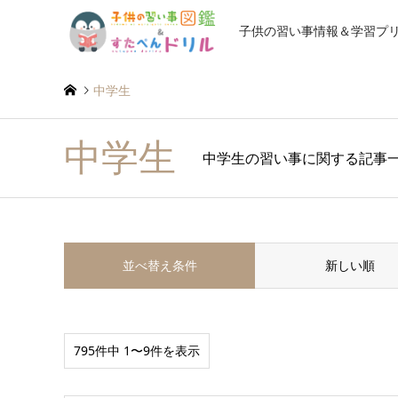
子供の習い事情報＆学習プ
中学生
中学生
中学生の習い事に関する記事
並べ替え条件
新しい順
795件中 1〜9件を表示