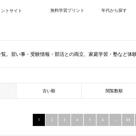
無料学習プリント
年代から探す
リントサイト
一覧。習い事・受験情報・部活との両立、家庭学習・塾など体
古い順
閲覧数順
1
2
3
4
5
6
…
89