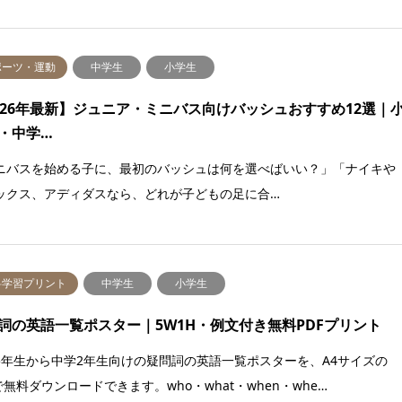
ポーツ・運動
中学生
小学生
026年最新】ジュニア・ミニバス向けバッシュおすすめ12選｜
・中学…
ニバスを始める子に、最初のバッシュは何を選べばいい？」「ナイキや
ックス、アディダスなら、どれが子どもの足に合…
料学習プリント
中学生
小学生
詞の英語一覧ポスター｜5W1H・例文付き無料PDFプリント
5年生から中学2年生向けの疑問詞の英語一覧ポスターを、A4サイズの
で無料ダウンロードできます。who・what・when・whe…