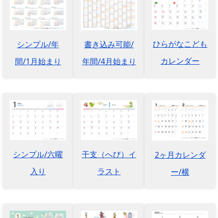
ひらがなこども
シンプル/年
書き込み可能/
カレンダー
間/1月始まり
年間/4月始まり
シンプル/六曜
干支（へび）イ
2ヶ月カレンダ
入り
ラスト
ー/横