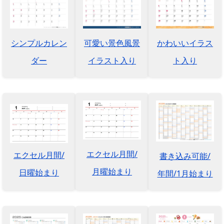
シンプルカレン
可愛い景色風景
かわいいイラス
ダー
イラスト入り
ト入り
エクセル月間/
エクセル月間/
書き込み可能/
月曜始まり
日曜始まり
年間/1月始まり