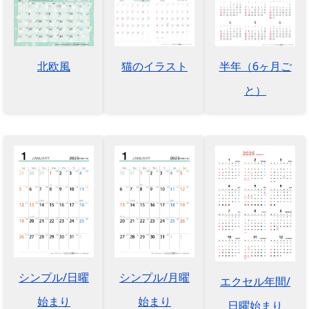
北欧風
猫のイラスト
半年（6ヶ月ご
と）
シンプル/日曜
シンプル/月曜
エクセル年間/
始まり
始まり
日曜始まり