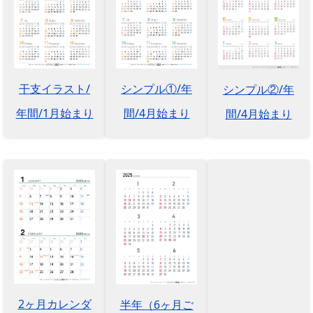
干支イラスト/
シンプル①/年
シンプル②/年
年間/1月始まり
間/4月始まり
間/4月始まり
2ヶ月カレンダ
半年（6ヶ月ご