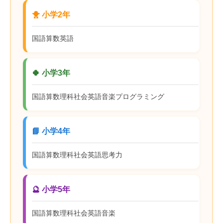
🐥 小学2年
国語
算数
英語
🍀 小学3年
国語
算数
理科
社会
英語
音楽
プログラミング
📘 小学4年
国語
算数
理科
社会
英語
思考力
🔮 小学5年
国語
算数
理科
社会
英語
音楽