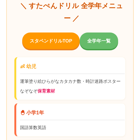
＼ すたぺんドリル 全学年メニュ
ー ／
スタペンドリルTOP
全学年一覧
👶 幼児
運筆
塗り絵
ひらがな
カタカナ
数・時計
迷路
ポスター
なぞなぞ
保育素材
🐣 小学1年
国語
算数
英語