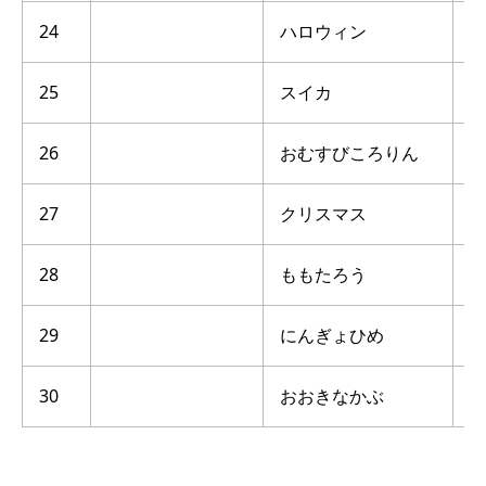
24
ハロウィン
点
25
スイカ
点
26
おむすびころりん
点
27
クリスマス
点
28
ももたろう
点
29
にんぎょひめ
点
30
おおきなかぶ
点