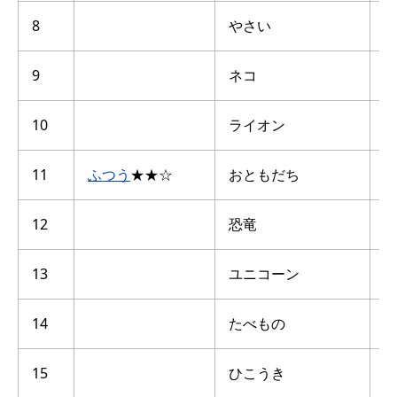
8
やさい
点
9
ネコ
点
10
ライオン
点
11
ふつう
★★☆
おともだち
点
12
恐竜
点
13
ユニコーン
点
14
たべもの
点
15
ひこうき
点