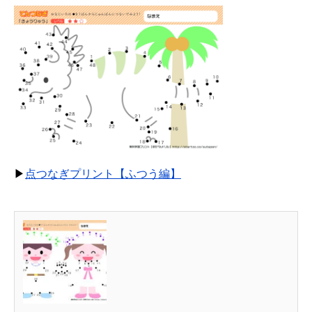
▶
点つなぎプリント【ふつう編】