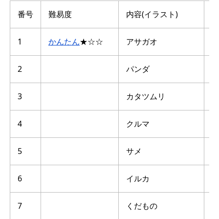
番号
難易度
内容(イラスト)
1
かんたん
★☆☆
アサガオ
点
2
パンダ
点
3
カタツムリ
点
4
クルマ
点
5
サメ
点
6
イルカ
点
7
くだもの
点