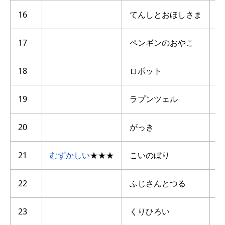
16
てんしとおほしさま
点
17
ペンギンのおやこ
点
18
ロボット
点
19
ラプンツェル
点
20
がっき
点
21
むずかしい
★★★
こいのぼり
点
22
ふじさんとつる
点
23
くりひろい
点