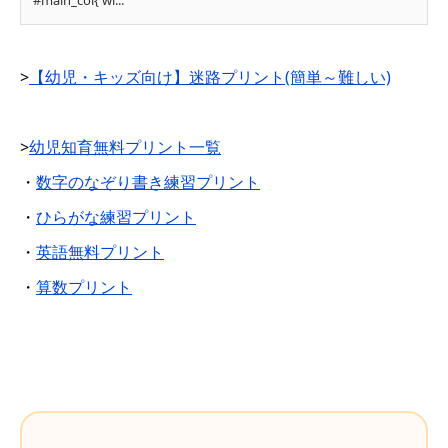
#main_col{ wi...
>
【幼児・キッズ向け】迷路プリント(簡単～難しい)
>
幼児知育無料プリント一覧
・
数字のなぞり書き練習プリント
・
ひらがな練習プリント
・
英語無料プリント
・
算数プリント