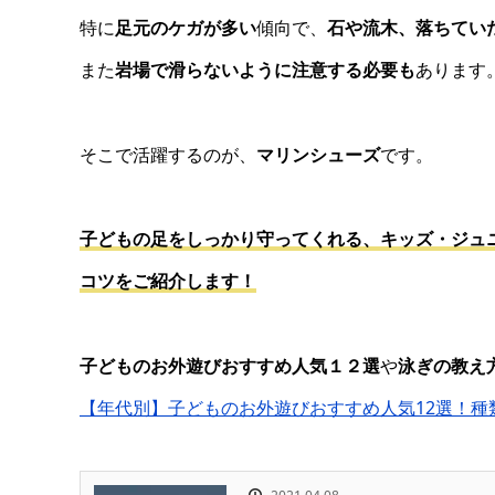
特に
足元のケガが多い
傾向で、
石や流木、落ちてい
また
岩場で滑らないように注意する必要も
あります
そこで活躍するのが、
マリンシューズ
です。
子どもの足をしっかり守ってくれる、キッズ・ジュ
コツをご紹介します！
子どものお外遊びおすすめ人気１２選
や
泳ぎの教え
【年代別】子どものお外遊びおすすめ人気12選！種