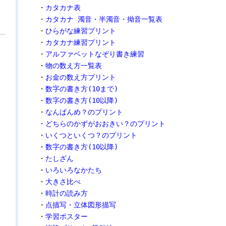
・
カタカナ表
・
カタカナ 濁音・半濁音・拗音一覧表
・
ひらがな練習プリント
・
カタカナ練習プリント
・
アルファベットなぞり書き練習
・
物の数え方一覧表
・
お金の数え方プリント
・
数字の書き方(10まで)
・
数字の書き方(10以降)
・
なんばんめ？のプリント
・
どちらのかずがおおきい？のプリント
・
いくつといくつ？のプリント
・
数字の書き方(10以降)
・
たしざん
・
いろいろなかたち
・
大きさ比べ
・
時計の読み方
・
点描写・立体図形描写
・
学習ポスター