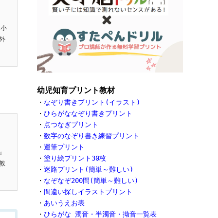
『小
外
幼児知育プリント教材
・
なぞり書きプリント(イラスト)
・
ひらがななぞり書きプリント
・
点つなぎプリント
・
数字のなぞり書き練習プリント
・
運筆プリント
』
・
塗り絵プリント30枚
教
・
迷路プリント(簡単～難しい)
・
なぞなぞ200問(簡単～難しい)
・
間違い探しイラストプリント
・
あいうえお表
・
ひらがな 濁音・半濁音・拗音一覧表