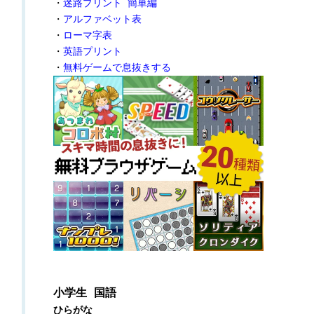
・
迷路プリント 簡単編
・
アルファベット表
・
ローマ字表
・
英語プリント
・
無料ゲームで息抜きする
小学生 国語
ひらがな