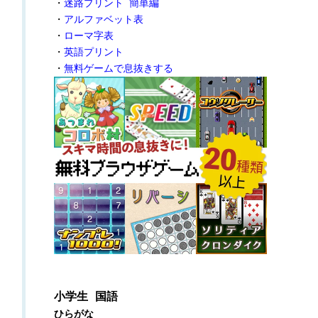
・
迷路プリント 簡単編
・
アルファベット表
・
ローマ字表
・
英語プリント
・
無料ゲームで息抜きする
小学生 国語
ひらがな