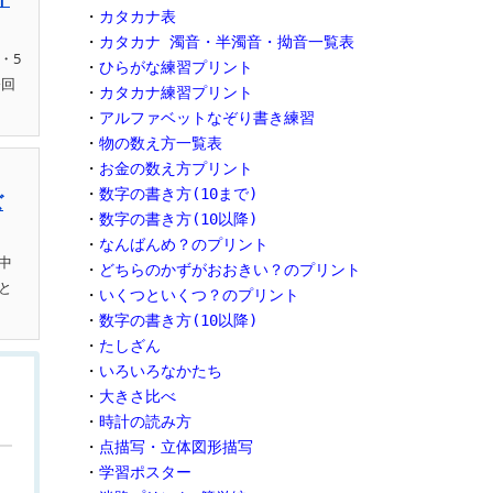
・
カタカナ表
・
カタカナ 濁音・半濁音・拗音一覧表
・5
・
ひらがな練習プリント
今回
・
カタカナ練習プリント
・
アルファベットなぞり書き練習
・
物の数え方一覧表
・
お金の数え方プリント
・
数字の書き方(10まで)
ズ
・
数字の書き方(10以降)
・
なんばんめ？のプリント
中
・
どちらのかずがおおきい？のプリント
と
・
いくつといくつ？のプリント
・
数字の書き方(10以降)
・
たしざん
・
いろいろなかたち
・
大きさ比べ
・
時計の読み方
・
点描写・立体図形描写
・
学習ポスター