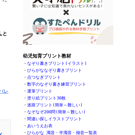
んと
幼児知育プリント教材
・
なぞり書きプリント(イラスト)
・
ひらがななぞり書きプリント
・
点つなぎプリント
・
数字のなぞり書き練習プリント
バレ
・
運筆プリント
・
塗り絵プリント30枚
・
迷路プリント(簡単～難しい)
・
なぞなぞ200問(簡単～難しい)
・
間違い探しイラストプリント
・
あいうえお表
・
ひらがな 濁音・半濁音・拗音一覧表
イ