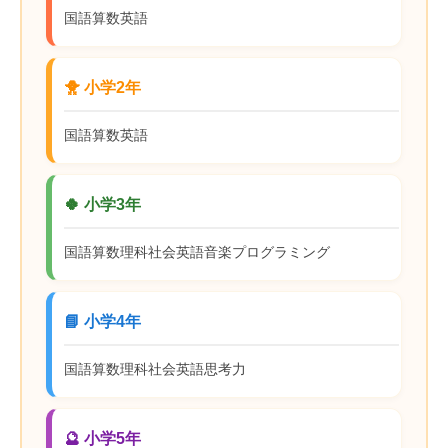
国語
算数
英語
🐥 小学2年
国語
算数
英語
🍀 小学3年
国語
算数
理科
社会
英語
音楽
プログラミング
📘 小学4年
国語
算数
理科
社会
英語
思考力
🔮 小学5年