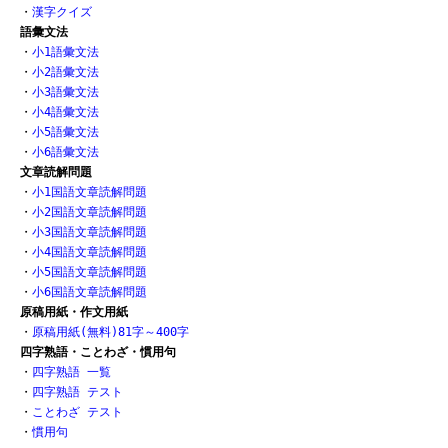
・
漢字クイズ
語彙文法
・
小1語彙文法
・
小2語彙文法
・
小3語彙文法
・
小4語彙文法
・
小5語彙文法
・
小6語彙文法
文章読解問題
・
小1国語文章読解問題
・
小2国語文章読解問題
・
小3国語文章読解問題
・
小4国語文章読解問題
・
小5国語文章読解問題
・
小6国語文章読解問題
原稿用紙・作文用紙
・
原稿用紙(無料)81字～400字
四字熟語・ことわざ・慣用句
・
四字熟語 一覧
・
四字熟語 テスト
・
ことわざ テスト
・
慣用句