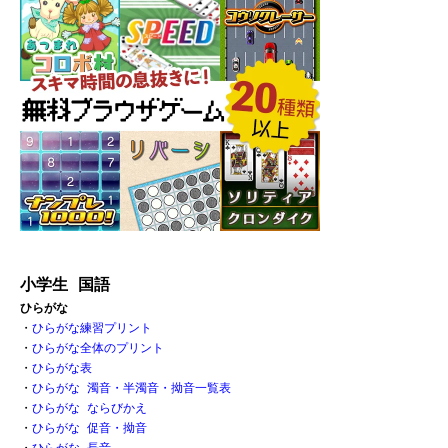
小学生 国語
ひらがな
・
ひらがな練習プリント
・
ひらがな全体のプリント
・
ひらがな表 
・
ひらがな 濁音・半濁音・拗音一覧表
・
ひらがな ならびかえ
・
ひらがな 促音・拗音 
・
ひらがな 長音