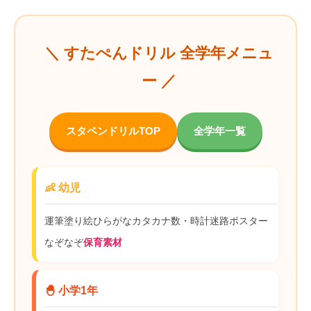
＼ すたぺんドリル 全学年メニュ
ー ／
スタペンドリルTOP
全学年一覧
👶 幼児
運筆
塗り絵
ひらがな
カタカナ
数・時計
迷路
ポスター
なぞなぞ
保育素材
🐣 小学1年