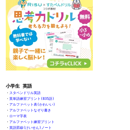
小学生 英語
・
スタペンドリル英語
・
英単語練習プリント(835語)
・
アルファベット表(かわいい)
・
アルファベットなぞり書き
・
ローマ字表
・
アルファベット練習プリント
・
英語罫線(けいせん)ノート