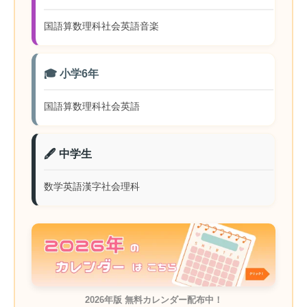
国語
算数
理科
社会
英語
音楽
🎓 小学6年
国語
算数
理科
社会
英語
🖋️ 中学生
数学
英語
漢字
社会
理科
2026年版 無料カレンダー配布中！