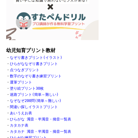
幼児知育プリント教材
・
なぞり書きプリント(イラスト)
・
ひらがななぞり書きプリント
・
点つなぎプリント
・
数字のなぞり書き練習プリント
・
運筆プリント
・
塗り絵プリント30枚
・
迷路プリント(簡単～難しい)
・
なぞなぞ200問(簡単～難しい)
・
間違い探しイラストプリント
・
あいうえお表
・
ひらがな 濁音・半濁音・拗音一覧表
・
カタカナ表
・
カタカナ 濁音・半濁音・拗音一覧表
・
ひらがな練習プリント