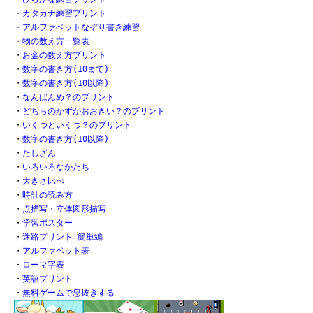
・
カタカナ練習プリント
・
アルファベットなぞり書き練習
・
物の数え方一覧表
・
お金の数え方プリント
・
数字の書き方(10まで)
・
数字の書き方(10以降)
・
なんばんめ？のプリント
・
どちらのかずがおおきい？のプリント
・
いくつといくつ？のプリント
・
数字の書き方(10以降)
・
たしざん
・
いろいろなかたち
・
大きさ比べ
・
時計の読み方
・
点描写・立体図形描写
・
学習ポスター
・
迷路プリント 簡単編
・
アルファベット表
・
ローマ字表
・
英語プリント
・
無料ゲームで息抜きする