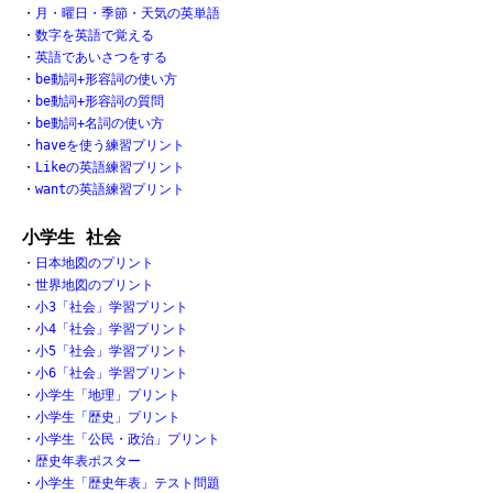
・
月・曜日・季節・天気の英単語
・
数字を英語で覚える
・
英語であいさつをする
・
be動詞+形容詞の使い方
・
be動詞+形容詞の質問
・
be動詞+名詞の使い方
・
haveを使う練習プリント
・
Likeの英語練習プリント
・
wantの英語練習プリント
小学生 社会
・
日本地図のプリント
・
世界地図のプリント
・
小3「社会」学習プリント
・
小4「社会」学習プリント
・
小5「社会」学習プリント
・
小6「社会」学習プリント
・
小学生「地理」プリント
・
小学生「歴史」プリント
・
小学生「公民・政治」プリント
・
歴史年表ポスター
・
小学生「歴史年表」テスト問題