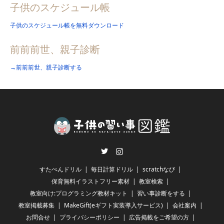
子供のスケジュール帳
子供のスケジュール帳を無料ダウンロード
前前前世、親子診断
→前前前世、親子診断する
Twitter
Instagram
すたぺんドリル
毎日計算ドリル
scratchなび
保育無料イラストフリー素材
教室検索
教室向け:プログラミング教材キット
習い事診断をする
教室掲載募集
MakeGift(eギフト実装導入サービス)
会社案内
お問合せ
プライバシーポリシー
広告掲載をご希望の方