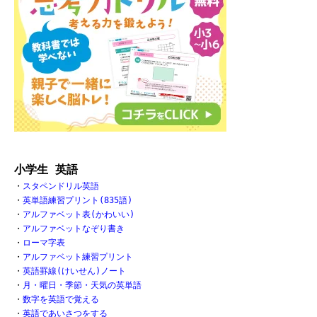
小学生 英語
・
スタペンドリル英語
・
英単語練習プリント(835語)
・
アルファベット表(かわいい)
・
アルファベットなぞり書き
・
ローマ字表
・
アルファベット練習プリント
・
英語罫線(けいせん)ノート
・
月・曜日・季節・天気の英単語
・
数字を英語で覚える
・
英語であいさつをする