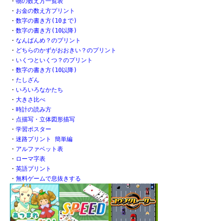
・
物の数え方一覧表
・
お金の数え方プリント
・
数字の書き方(10まで)
・
数字の書き方(10以降)
・
なんばんめ？のプリント
・
どちらのかずがおおきい？のプリント
・
いくつといくつ？のプリント
・
数字の書き方(10以降)
・
たしざん
・
いろいろなかたち
・
大きさ比べ
・
時計の読み方
・
点描写・立体図形描写
・
学習ポスター
・
迷路プリント 簡単編
・
アルファベット表
・
ローマ字表
・
英語プリント
・
無料ゲームで息抜きする