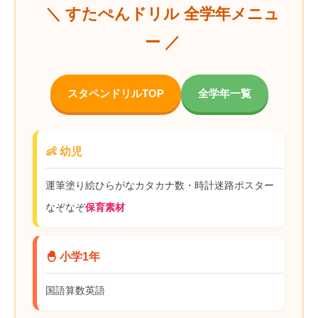
＼ すたぺんドリル 全学年メニュ
ー ／
スタペンドリルTOP
全学年一覧
👶 幼児
運筆
塗り絵
ひらがな
カタカナ
数・時計
迷路
ポスター
なぞなぞ
保育素材
🐣 小学1年
国語
算数
英語