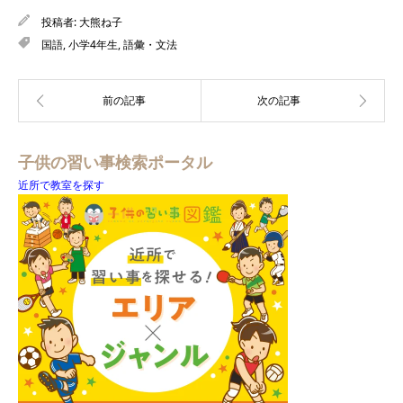
投稿者:
大熊ね子
国語
,
小学4年生
,
語彙・文法
子供の習い事検索ポータル
近所で教室を探す