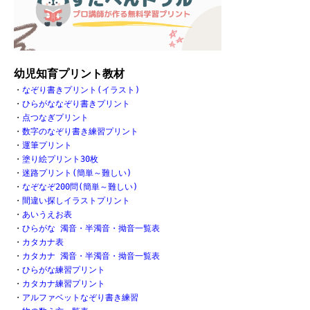
幼児知育プリント教材
・
なぞり書きプリント(イラスト)
・
ひらがななぞり書きプリント
・
点つなぎプリント
・
数字のなぞり書き練習プリント
・
運筆プリント
・
塗り絵プリント30枚
・
迷路プリント(簡単～難しい)
・
なぞなぞ200問(簡単～難しい)
・
間違い探しイラストプリント
・
あいうえお表
・
ひらがな 濁音・半濁音・拗音一覧表
・
カタカナ表
・
カタカナ 濁音・半濁音・拗音一覧表
・
ひらがな練習プリント
・
カタカナ練習プリント
・
アルファベットなぞり書き練習