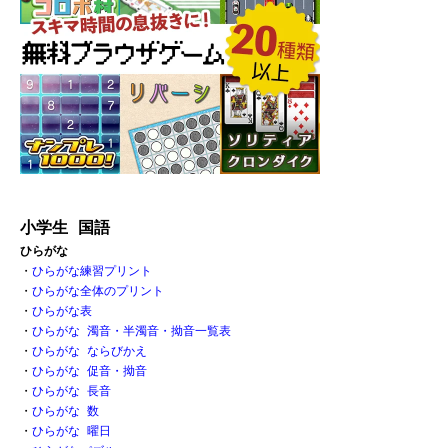
小学生 国語
ひらがな
・
ひらがな練習プリント
・
ひらがな全体のプリント
・
ひらがな表 
・
ひらがな 濁音・半濁音・拗音一覧表
・
ひらがな ならびかえ
・
ひらがな 促音・拗音 
・
ひらがな 長音
・
ひらがな 数 
・
ひらがな 曜日