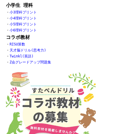
小学生 理科
・
小3理科プリント
・
小4理科プリント
・
小5理科プリント
・
小6理科プリント
コラボ教材
・
RISU算数
・
天才脳ドリル(思考力)
・
Twinkl(英語)
・
Z会グレードアップ問題集