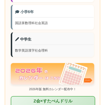
🎓 小学6年
国語
算数
理科
社会
英語
🖋️ 中学生
数学
英語
漢字
社会
理科
2026年版 無料カレンダー配布中！
Z会×すたぺんドリル