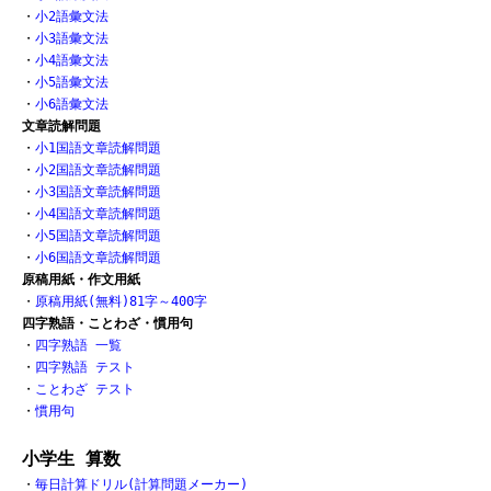
・
小2語彙文法
・
小3語彙文法
・
小4語彙文法
・
小5語彙文法
・
小6語彙文法
文章読解問題
・
小1国語文章読解問題
・
小2国語文章読解問題
・
小3国語文章読解問題
・
小4国語文章読解問題
・
小5国語文章読解問題
・
小6国語文章読解問題
原稿用紙・作文用紙
・
原稿用紙(無料)81字～400字
四字熟語・ことわざ・慣用句
・
四字熟語 一覧
・
四字熟語 テスト
・
ことわざ テスト
・
慣用句
小学生 算数
・
毎日計算ドリル(計算問題メーカー)