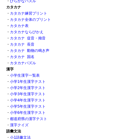
・
ひらがなパズル
カタカナ
・
カタカナ練習プリント
・
カタカナ全体のプリント
・
カタカナ表
・
カタカナならびかえ
・
カタカナ 促音・拗音
・
カタカナ 長音
・
カタカナ 動物の鳴き声
・
カタカナ 国名
・
カタカナパズル
漢字
・
小学生漢字一覧表
・
小学1年生漢字テスト
・
小学2年生漢字テスト
・
小学3年生漢字テスト
・
小学4年生漢字テスト
・
小学5年生漢字テスト
・
小学6年生漢字テスト
・
都道府県の漢字テスト
・
漢字クイズ
語彙文法
・
小1語彙文法