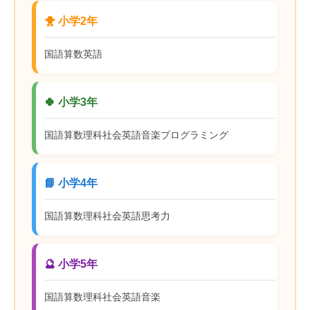
🐥 小学2年
国語
算数
英語
🍀 小学3年
国語
算数
理科
社会
英語
音楽
プログラミング
📘 小学4年
国語
算数
理科
社会
英語
思考力
🔮 小学5年
国語
算数
理科
社会
英語
音楽