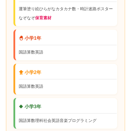
運筆
塗り絵
ひらがな
カタカナ
数・時計
迷路
ポスター
なぞなぞ
保育素材
🐣 小学1年
国語
算数
英語
🐥 小学2年
国語
算数
英語
🍀 小学3年
国語
算数
理科
社会
英語
音楽
プログラミング