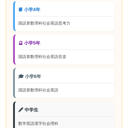
📘 小学4年
国語
算数
理科
社会
英語
思考力
🔮 小学5年
国語
算数
理科
社会
英語
音楽
🎓 小学6年
国語
算数
理科
社会
英語
🖋️ 中学生
数学
英語
漢字
社会
理科