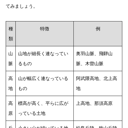
てみましょう。
種
特徴
例
類
山
山地が細長く連なってい
奥羽山脈、飛騨山
脈
るもの
脈、木曽山脈
高
山が幅広く連なっている
阿武隈高地、北上高
地
もの
地
高
標高が高く、平らに広が
上高地、那須高原
原
っている土地