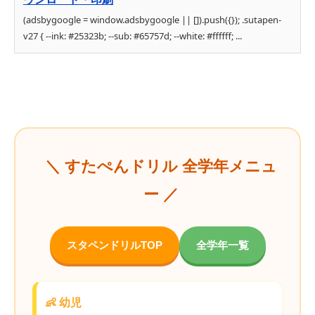
(adsbygoogle = window.adsbygoogle || []).push({}); .sutapen-
v27 { --ink: #25323b; --sub: #65757d; --white: #ffffff; ...
＼ すたぺんドリル 全学年メニュ
ー ／
スタペンドリルTOP
全学年一覧
👶 幼児