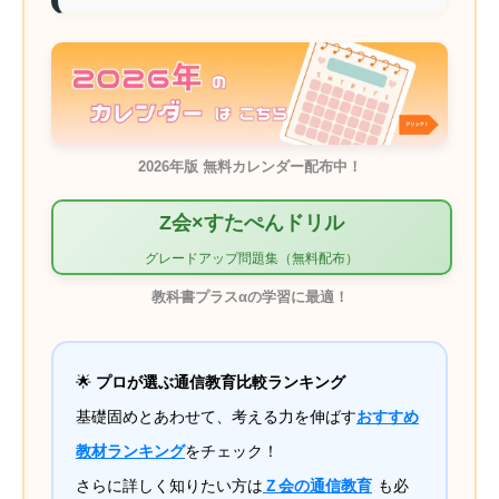
2026年版 無料カレンダー配布中！
Z会×すたぺんドリル
グレードアップ問題集（無料配布）
教科書プラスαの学習に最適！
🌟
プロが選ぶ通信教育比較ランキング
基礎固めとあわせて、考える力を伸ばす
おすすめ
教材ランキング
をチェック！
さらに詳しく知りたい方は
Ｚ会の通信教育
も必