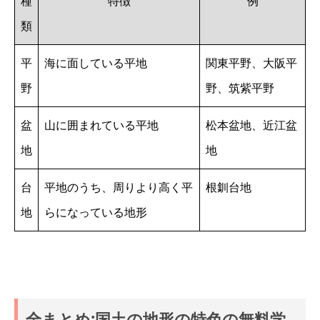
種
特徴
例
類
平
海に面している平地
関東平野、大阪平
野
野、筑紫平野
盆
山に囲まれている平地
松本盆地、近江盆
地
地
台
平地のうち、周りより高く平
根釧台地
地
らになっている地形
全まとめ:国土の地形の特色の無料学