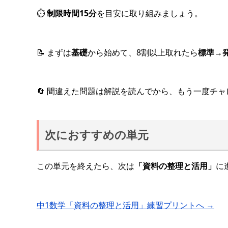
⏱
制限時間15分
を目安に取り組みましょう。
📝 まずは
基礎
から始めて、8割以上取れたら
標準
→
🔄 間違えた問題は解説を読んでから、もう一度チ
次におすすめの単元
この単元を終えたら、次は
「資料の整理と活用」
に
中1数学「資料の整理と活用」練習プリントへ →