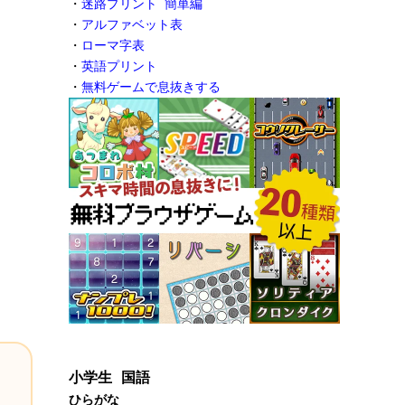
・
迷路プリント 簡単編
・
アルファベット表
・
ローマ字表
・
英語プリント
・
無料ゲームで息抜きする
小学生 国語
ひらがな