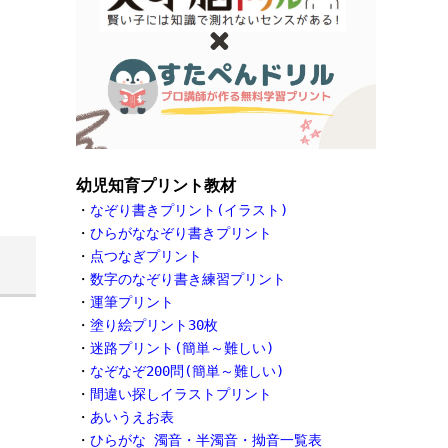
幼児知育プリント教材
・
なぞり書きプリント(イラスト)
・
ひらがななぞり書きプリント
・
点つなぎプリント
・
数字のなぞり書き練習プリント
・
運筆プリント
・
塗り絵プリント30枚
・
迷路プリント(簡単～難しい)
・
なぞなぞ200問(簡単～難しい)
・
間違い探しイラストプリント
・
あいうえお表
・
ひらがな 濁音・半濁音・拗音一覧表