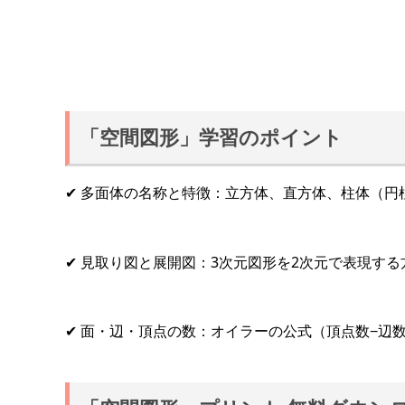
「空間図形」学習のポイント
✔ 多面体の名称と特徴：立方体、直方体、柱体（
✔ 見取り図と展開図：3次元図形を2次元で表現す
✔ 面・辺・頂点の数：オイラーの公式（頂点数−辺