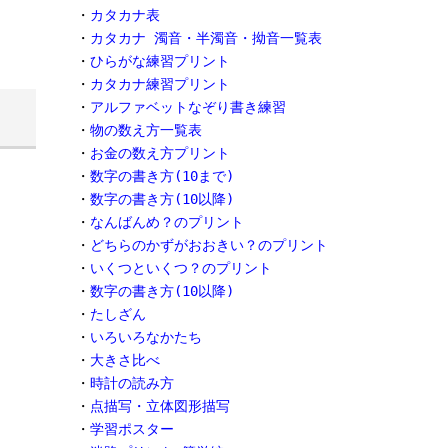
・
カタカナ表
・
カタカナ 濁音・半濁音・拗音一覧表
・
ひらがな練習プリント
・
カタカナ練習プリント
・
アルファベットなぞり書き練習
・
物の数え方一覧表
・
お金の数え方プリント
・
数字の書き方(10まで)
・
数字の書き方(10以降)
・
なんばんめ？のプリント
・
どちらのかずがおおきい？のプリント
・
いくつといくつ？のプリント
・
数字の書き方(10以降)
・
たしざん
・
いろいろなかたち
・
大きさ比べ
・
時計の読み方
・
点描写・立体図形描写
・
学習ポスター