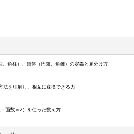
円柱、角柱）、錐体（円錐、角錐）の定義と見分け方
る方法を理解し、相互に変換できる力
数＋面数＝2）を使った数え方