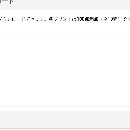
ロード
ダウンロードできます。各プリントは
100点満点
（全10問）で