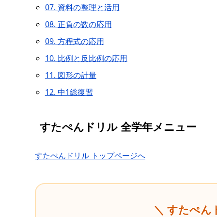
07. 資料の整理と活用
08. 正負の数の応用
09. 方程式の応用
10. 比例と反比例の応用
11. 図形の計量
12. 中1総復習
すたぺんドリル 全学年メニュー
すたぺんドリル トップページへ
＼ すたぺん