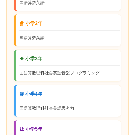
国語
算数
英語
🐥 小学2年
国語
算数
英語
🍀 小学3年
国語
算数
理科
社会
英語
音楽
プログラミング
📘 小学4年
国語
算数
理科
社会
英語
思考力
🔮 小学5年