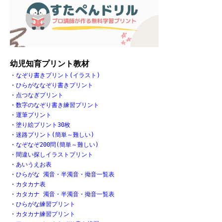
幼児知育プリント教材
・
なぞり書きプリント(イラスト)
・
ひらがななぞり書きプリント
・
点つなぎプリント
・
数字のなぞり書き練習プリント
・
運筆プリント
・
塗り絵プリント30枚
・
迷路プリント(簡単～難しい)
・
なぞなぞ200問(簡単～難しい)
・
間違い探しイラストプリント
・
あいうえお表
・
ひらがな 濁音・半濁音・拗音一覧表
・
カタカナ表
・
カタカナ 濁音・半濁音・拗音一覧表
・
ひらがな練習プリント
・
カタカナ練習プリント