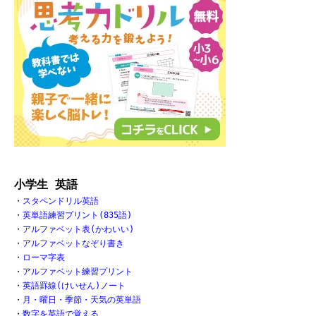
小学生 英語
・
スタペンドリル英語
・
英単語練習プリント(835語)
・
アルファベット表(かわいい)
・
アルファベットなぞり書き
・
ローマ字表
・
アルファベット練習プリント
・
英語罫線(けいせん)ノート
・
月・曜日・季節・天気の英単語
・
数字を英語で覚える