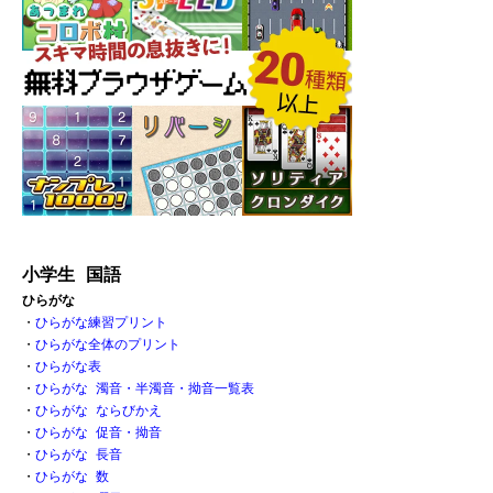
小学生 国語
ひらがな
・
ひらがな練習プリント
・
ひらがな全体のプリント
・
ひらがな表 
・
ひらがな 濁音・半濁音・拗音一覧表
・
ひらがな ならびかえ
・
ひらがな 促音・拗音 
・
ひらがな 長音
・
ひらがな 数 