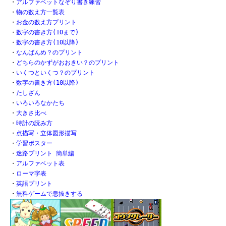
・
アルファベットなぞり書き練習
・
物の数え方一覧表
・
お金の数え方プリント
・
数字の書き方(10まで)
・
数字の書き方(10以降)
・
なんばんめ？のプリント
・
どちらのかずがおおきい？のプリント
・
いくつといくつ？のプリント
・
数字の書き方(10以降)
・
たしざん
・
いろいろなかたち
・
大きさ比べ
・
時計の読み方
・
点描写・立体図形描写
・
学習ポスター
・
迷路プリント 簡単編
・
アルファベット表
・
ローマ字表
・
英語プリント
・
無料ゲームで息抜きする