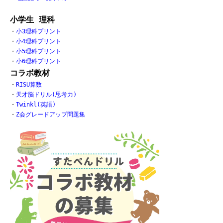
小学生 理科
・
小3理科プリント
・
小4理科プリント
・
小5理科プリント
・
小6理科プリント
コラボ教材
・
RISU算数
・
天才脳ドリル(思考力)
・
Twinkl(英語)
・
Z会グレードアップ問題集