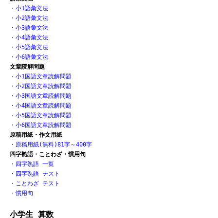
・
小1語彙文法
・
小2語彙文法
・
小3語彙文法
・
小4語彙文法
・
小5語彙文法
・
小6語彙文法
文章読解問題
・
小1国語文章読解問題
・
小2国語文章読解問題
・
小3国語文章読解問題
・
小4国語文章読解問題
・
小5国語文章読解問題
・
小6国語文章読解問題
原稿用紙・作文用紙
・
原稿用紙(無料)81字～400字
四字熟語・ことわざ・慣用句
・
四字熟語 一覧
・
四字熟語 テスト
・
ことわざ テスト
・
慣用句
小学生 算数