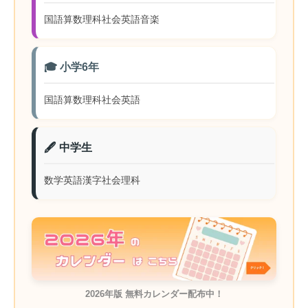
国語
算数
理科
社会
英語
音楽
🎓 小学6年
国語
算数
理科
社会
英語
🖋️ 中学生
数学
英語
漢字
社会
理科
2026年版 無料カレンダー配布中！