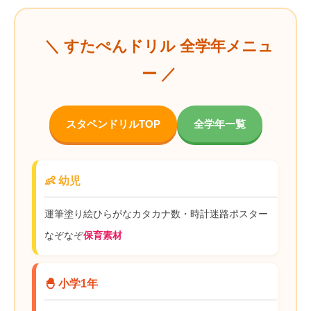
＼ すたぺんドリル 全学年メニュ
ー ／
スタペンドリルTOP
全学年一覧
👶 幼児
運筆
塗り絵
ひらがな
カタカナ
数・時計
迷路
ポスター
なぞなぞ
保育素材
🐣 小学1年