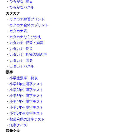
・
ひらがな 曜日
・
ひらがなパズル
カタカナ
・
カタカナ練習プリント
・
カタカナ全体のプリント
・
カタカナ表
・
カタカナならびかえ
・
カタカナ 促音・拗音
・
カタカナ 長音
・
カタカナ 動物の鳴き声
・
カタカナ 国名
・
カタカナパズル
漢字
・
小学生漢字一覧表
・
小学1年生漢字テスト
・
小学2年生漢字テスト
・
小学3年生漢字テスト
・
小学4年生漢字テスト
・
小学5年生漢字テスト
・
小学6年生漢字テスト
・
都道府県の漢字テスト
・
漢字クイズ
語彙文法