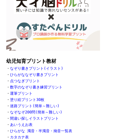
幼児知育プリント教材
・
なぞり書きプリント(イラスト)
・
ひらがななぞり書きプリント
・
点つなぎプリント
・
数字のなぞり書き練習プリント
・
運筆プリント
・
塗り絵プリント30枚
・
迷路プリント(簡単～難しい)
・
なぞなぞ200問(簡単～難しい)
・
間違い探しイラストプリント
・
あいうえお表
・
ひらがな 濁音・半濁音・拗音一覧表
・
カタカナ表