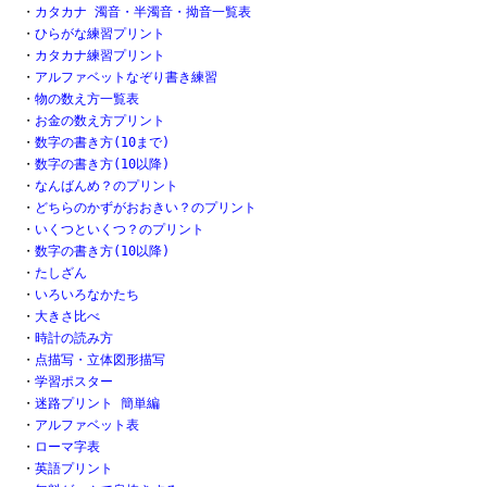
・
カタカナ 濁音・半濁音・拗音一覧表
・
ひらがな練習プリント
・
カタカナ練習プリント
・
アルファベットなぞり書き練習
・
物の数え方一覧表
・
お金の数え方プリント
・
数字の書き方(10まで)
・
数字の書き方(10以降)
・
なんばんめ？のプリント
・
どちらのかずがおおきい？のプリント
・
いくつといくつ？のプリント
・
数字の書き方(10以降)
・
たしざん
・
いろいろなかたち
・
大きさ比べ
・
時計の読み方
・
点描写・立体図形描写
・
学習ポスター
・
迷路プリント 簡単編
・
アルファベット表
・
ローマ字表
・
英語プリント