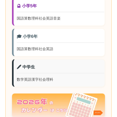
🔮 小学5年
国語
算数
理科
社会
英語
音楽
🎓 小学6年
国語
算数
理科
社会
英語
🖋️ 中学生
数学
英語
漢字
社会
理科