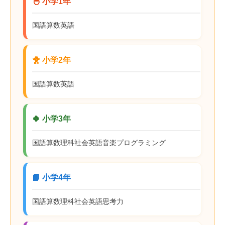
🐣 小学1年
国語
算数
英語
🐥 小学2年
国語
算数
英語
🍀 小学3年
国語
算数
理科
社会
英語
音楽
プログラミング
📘 小学4年
国語
算数
理科
社会
英語
思考力