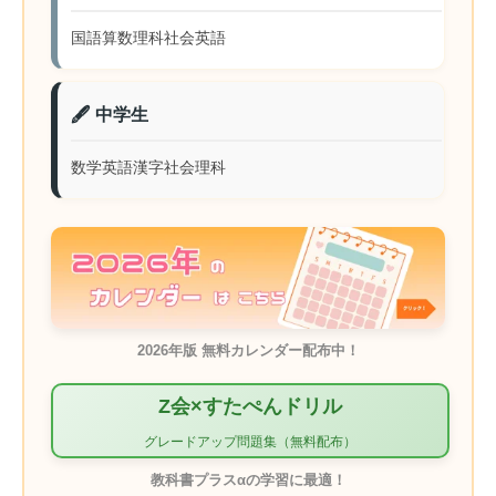
国語
算数
理科
社会
英語
🖋️ 中学生
数学
英語
漢字
社会
理科
2026年版 無料カレンダー配布中！
Z会×すたぺんドリル
グレードアップ問題集（無料配布）
教科書プラスαの学習に最適！