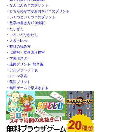
・
なんばんめ？のプリント
・
どちらのかずがおおきい？のプリント
・
いくつといくつ？のプリント
・
数字の書き方(10以降)
・
たしざん
・
いろいろなかたち
・
大きさ比べ
・
時計の読み方
・
点描写・立体図形描写
・
学習ポスター
・
迷路プリント 簡単編
・
アルファベット表
・
ローマ字表
・
英語プリント
・
無料ゲームで息抜きする