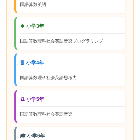
国語
算数
英語
🍀 小学3年
国語
算数
理科
社会
英語
音楽
プログラミング
📘 小学4年
国語
算数
理科
社会
英語
思考力
🔮 小学5年
国語
算数
理科
社会
英語
音楽
🎓 小学6年