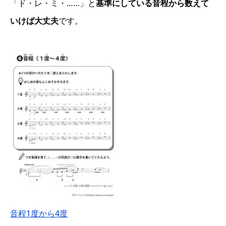
「ド・レ・ミ・……」と
基準にしている音程から数えて
いけば大丈夫
です。
音程1度から4度