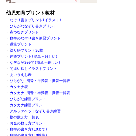
幼児知育プリント教材
・
なぞり書きプリント(イラスト)
・
ひらがななぞり書きプリント
・
点つなぎプリント
・
数字のなぞり書き練習プリント
・
運筆プリント
・
塗り絵プリント30枚
・
迷路プリント(簡単～難しい)
・
なぞなぞ200問(簡単～難しい)
・
間違い探しイラストプリント
・
あいうえお表
・
ひらがな 濁音・半濁音・拗音一覧表
・
カタカナ表
・
カタカナ 濁音・半濁音・拗音一覧表
・
ひらがな練習プリント
・
カタカナ練習プリント
・
アルファベットなぞり書き練習
・
物の数え方一覧表
・
お金の数え方プリント
・
数字の書き方(10まで)
・
数字の書き方(10以降)