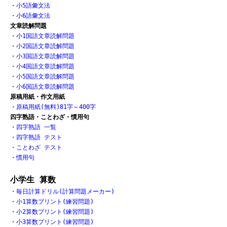
・
小5語彙文法
・
小6語彙文法
文章読解問題
・
小1国語文章読解問題
・
小2国語文章読解問題
・
小3国語文章読解問題
・
小4国語文章読解問題
・
小5国語文章読解問題
・
小6国語文章読解問題
原稿用紙・作文用紙
・
原稿用紙(無料)81字～400字
四字熟語・ことわざ・慣用句
・
四字熟語 一覧
・
四字熟語 テスト
・
ことわざ テスト
・
慣用句
小学生 算数
・
毎日計算ドリル(計算問題メーカー)
・
小1算数プリント(練習問題)
・
小2算数プリント(練習問題)
・
小3算数プリント(練習問題)