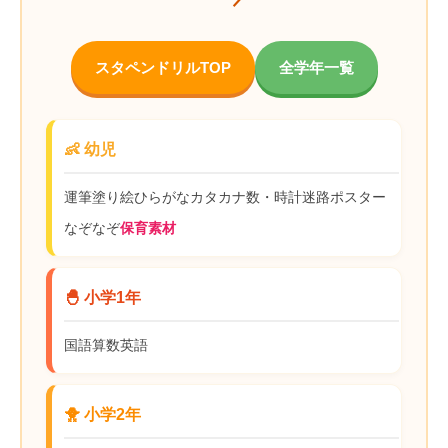
スタペンドリルTOP
全学年一覧
👶 幼児
運筆
塗り絵
ひらがな
カタカナ
数・時計
迷路
ポスター
なぞなぞ
保育素材
🐣 小学1年
国語
算数
英語
🐥 小学2年