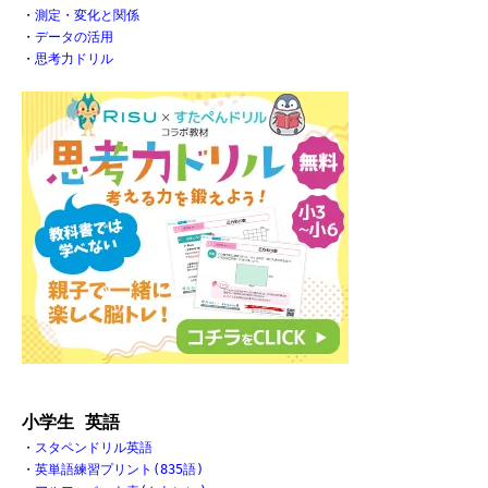
・
測定・変化と関係
・
データの活用
・
思考力ドリル
小学生 英語
・
スタペンドリル英語
・
英単語練習プリント(835語)