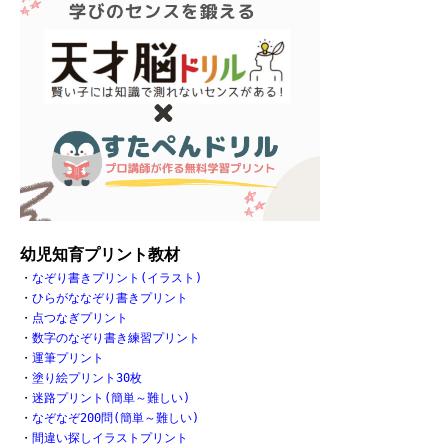
幼児知育プリント教材
・
なぞり書きプリント(イラスト)
・
ひらがななぞり書きプリント
・
点つなぎプリント
・
数字のなぞり書き練習プリント
・
運筆プリント
・
塗り絵プリント30枚
・
迷路プリント(簡単～難しい)
・
なぞなぞ200問(簡単～難しい)
・
間違い探しイラストプリント