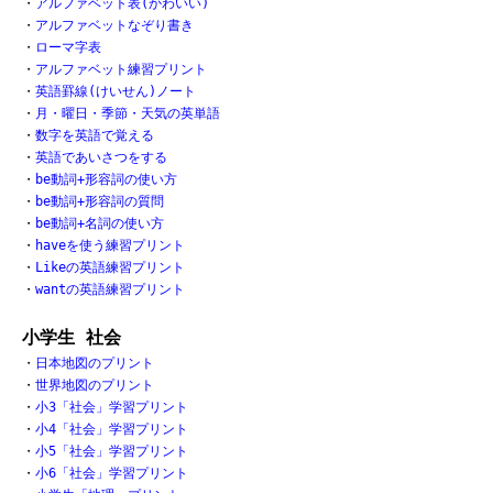
・
アルファベット表(かわいい)
・
アルファベットなぞり書き
・
ローマ字表
・
アルファベット練習プリント
・
英語罫線(けいせん)ノート
・
月・曜日・季節・天気の英単語
・
数字を英語で覚える
・
英語であいさつをする
・
be動詞+形容詞の使い方
・
be動詞+形容詞の質問
・
be動詞+名詞の使い方
・
haveを使う練習プリント
・
Likeの英語練習プリント
・
wantの英語練習プリント
小学生 社会
・
日本地図のプリント
・
世界地図のプリント
・
小3「社会」学習プリント
・
小4「社会」学習プリント
・
小5「社会」学習プリント
・
小6「社会」学習プリント