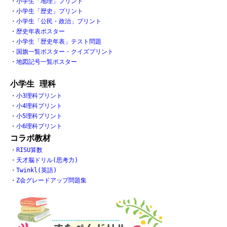
・
小学生「地理」プリント
・
小学生「歴史」プリント
・
小学生「公民・政治」プリント
・
歴史年表ポスター
・
小学生「歴史年表」テスト問題
・
国旗一覧ポスター・クイズプリント
・
地図記号一覧ポスター
小学生 理科
・
小3理科プリント
・
小4理科プリント
・
小5理科プリント
・
小6理科プリント
コラボ教材
・
RISU算数
・
天才脳ドリル(思考力)
・
Twinkl(英語)
・
Z会グレードアップ問題集