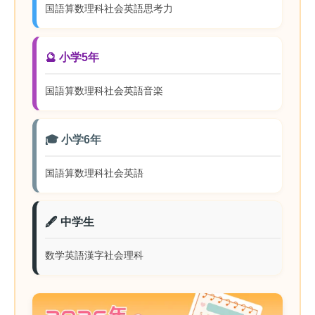
国語
算数
理科
社会
英語
思考力
🔮 小学5年
国語
算数
理科
社会
英語
音楽
🎓 小学6年
国語
算数
理科
社会
英語
🖋️ 中学生
数学
英語
漢字
社会
理科