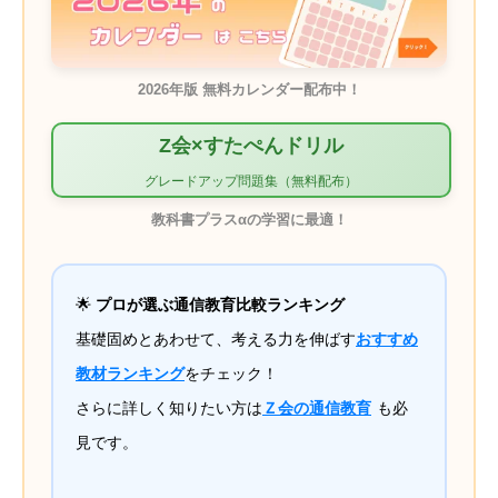
2026年版 無料カレンダー配布中！
Z会×すたぺんドリル
グレードアップ問題集（無料配布）
教科書プラスαの学習に最適！
🌟
プロが選ぶ通信教育比較ランキング
基礎固めとあわせて、考える力を伸ばす
おすすめ
教材ランキング
をチェック！
さらに詳しく知りたい方は
Ｚ会の通信教育
も必
見です。