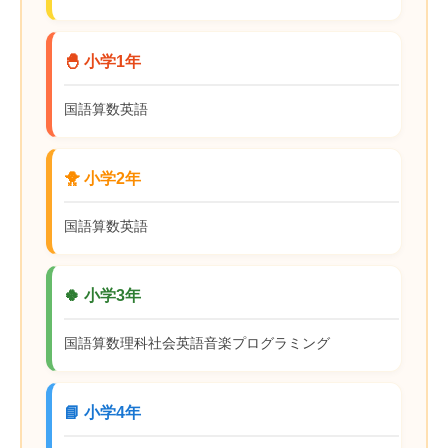
🐣 小学1年
国語
算数
英語
🐥 小学2年
国語
算数
英語
🍀 小学3年
国語
算数
理科
社会
英語
音楽
プログラミング
📘 小学4年