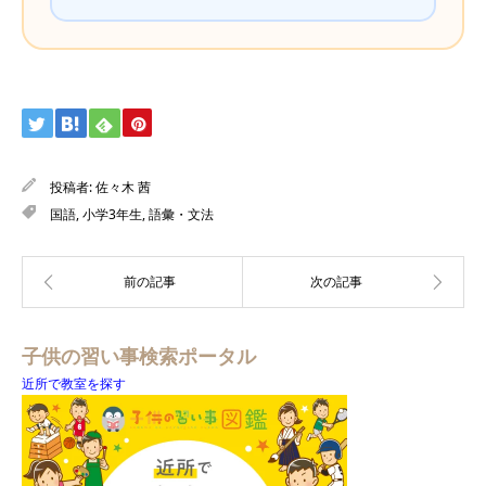
投稿者:
佐々木 茜
国語
,
小学3年生
,
語彙・文法
子供の習い事検索ポータル
近所で教室を探す