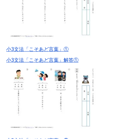
小3文法「こそあど言葉」①
小3文法「こそあど言葉」解答①