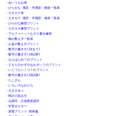
・
あいうえお表
・
ひらがな 濁音・半濁音・拗音一覧表
・
カタカナ表
・
カタカナ 濁音・半濁音・拗音一覧表
・
ひらがな練習プリント
・
カタカナ練習プリント
・
アルファベットなぞり書き練習
・
物の数え方一覧表
・
お金の数え方プリント
・
数字の書き方(10まで)
・
数字の書き方(10以降)
・
なんばんめ？のプリント
・
どちらのかずがおおきい？のプリント
・
いくつといくつ？のプリント
・
数字の書き方(10以降)
・
たしざん
・
いろいろなかたち
・
大きさ比べ
・
時計の読み方
・
点描写・立体図形描写
・
学習ポスター
・
迷路プリント 簡単編