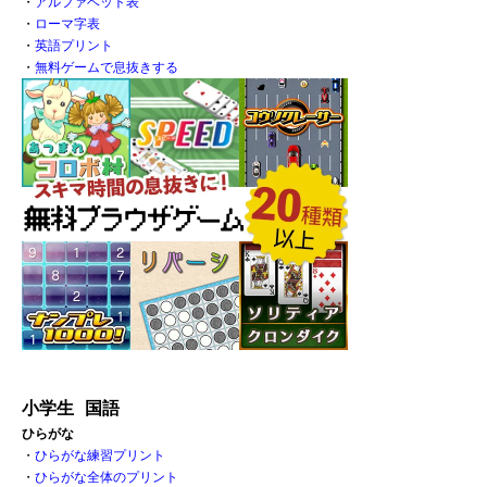
・
アルファベット表
・
ローマ字表
・
英語プリント
・
無料ゲームで息抜きする
小学生 国語
ひらがな
・
ひらがな練習プリント
・
ひらがな全体のプリント