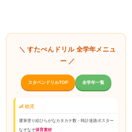
＼ すたぺんドリル 全学年メニュ
ー ／
スタペンドリルTOP
全学年一覧
👶 幼児
運筆
塗り絵
ひらがな
カタカナ
数・時計
迷路
ポスター
なぞなぞ
保育素材