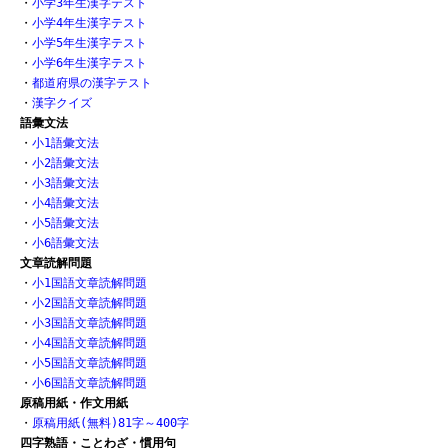
・
小学3年生漢字テスト
・
小学4年生漢字テスト
・
小学5年生漢字テスト
・
小学6年生漢字テスト
・
都道府県の漢字テスト
・
漢字クイズ
語彙文法
・
小1語彙文法
・
小2語彙文法
・
小3語彙文法
・
小4語彙文法
・
小5語彙文法
・
小6語彙文法
文章読解問題
・
小1国語文章読解問題
・
小2国語文章読解問題
・
小3国語文章読解問題
・
小4国語文章読解問題
・
小5国語文章読解問題
・
小6国語文章読解問題
原稿用紙・作文用紙
・
原稿用紙(無料)81字～400字
四字熟語・ことわざ・慣用句