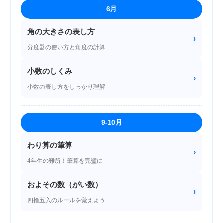
6月
角の大きさの表し方
›
分度器の使い方と角度の計算
小数のしくみ
›
小数の表し方をしっかり理解
9-10月
わり算の筆算
›
4年生の難所！筆算を完璧に
およその数（がい数）
›
四捨五入のルールを覚えよう