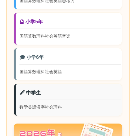
国語
算数
理科
社会
英語
思考力
🔮 小学5年
国語
算数
理科
社会
英語
音楽
🎓 小学6年
国語
算数
理科
社会
英語
🖋️ 中学生
数学
英語
漢字
社会
理科