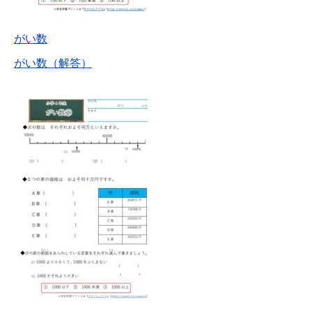
がい数
がい数（解答）