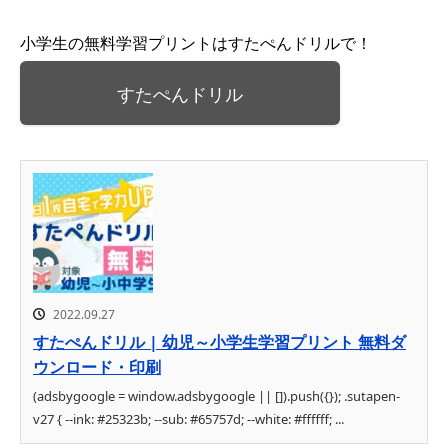
小学生の無料学習プリントはすたぺんドリルで！
すたぺんドリル
2022.09.27
すたぺんドリル | 幼児～小学生学習プリント 無料ダ
ウンロード・印刷
(adsbygoogle = window.adsbygoogle || []).push({}); .sutapen-
v27 { --ink: #25323b; --sub: #65757d; --white: #ffffff; ...