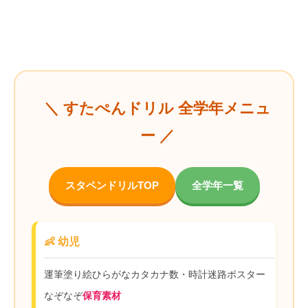
＼ すたぺんドリル 全学年メニュ
ー ／
スタペンドリルTOP
全学年一覧
👶 幼児
運筆
塗り絵
ひらがな
カタカナ
数・時計
迷路
ポスター
なぞなぞ
保育素材