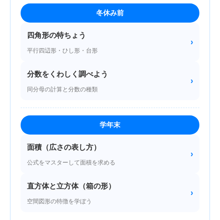
冬休み前
四角形の特ちょう
›
平行四辺形・ひし形・台形
分数をくわしく調べよう
›
同分母の計算と分数の種類
学年末
面積（広さの表し方）
›
公式をマスターして面積を求める
直方体と立方体（箱の形）
›
空間図形の特徴を学ぼう