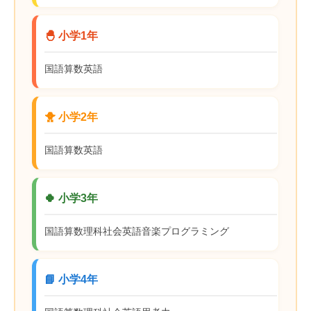
🐣 小学1年
国語
算数
英語
🐥 小学2年
国語
算数
英語
🍀 小学3年
国語
算数
理科
社会
英語
音楽
プログラミング
📘 小学4年