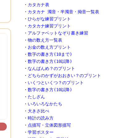
・
カタカナ表
・
カタカナ 濁音・半濁音・拗音一覧表
・
ひらがな練習プリント
・
カタカナ練習プリント
・
アルファベットなぞり書き練習
・
物の数え方一覧表
・
お金の数え方プリント
・
数字の書き方(10まで)
・
数字の書き方(10以降)
・
なんばんめ？のプリント
・
どちらのかずがおおきい？のプリント
・
いくつといくつ？のプリント
・
数字の書き方(10以降)
・
たしざん
・
いろいろなかたち
・
大きさ比べ
・
時計の読み方
・
点描写・立体図形描写
・
学習ポスター