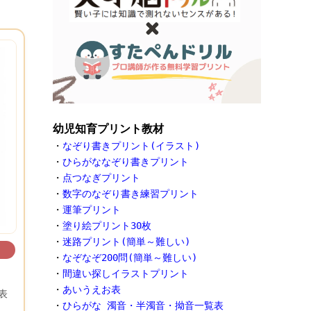
幼児知育プリント教材
・
なぞり書きプリント(イラスト)
・
ひらがななぞり書きプリント
・
点つなぎプリント
・
数字のなぞり書き練習プリント
・
運筆プリント
・
塗り絵プリント30枚
・
迷路プリント(簡単～難しい)
・
なぞなぞ200問(簡単～難しい)
・
間違い探しイラストプリント
・
あいうえお表
表
・
ひらがな 濁音・半濁音・拗音一覧表