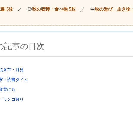
書 5枚
／ ③
秋の収穫・食べ物 5枚
／ ④
秋の遊び・生き物
の記事の目次
焼き芋・月見
察・読書タイム
食育にも
・リンゴ狩り