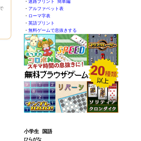
・
迷路プリント 簡単編
で
・
アルファベット表
・
ローマ字表
・
英語プリント
・
無料ゲームで息抜きする
小学生 国語
ひらがな