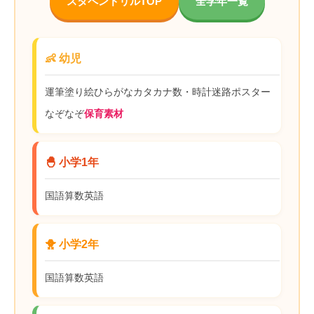
スタペンドリルTOP
全学年一覧
👶 幼児
運筆
塗り絵
ひらがな
カタカナ
数・時計
迷路
ポスター
なぞなぞ
保育素材
🐣 小学1年
国語
算数
英語
🐥 小学2年
国語
算数
英語