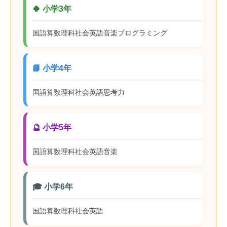
🍀 小学3年
国語
算数
理科
社会
英語
音楽
プログラミング
📘 小学4年
国語
算数
理科
社会
英語
思考力
🔮 小学5年
国語
算数
理科
社会
英語
音楽
🎓 小学6年
国語
算数
理科
社会
英語