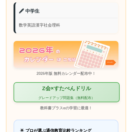
🖋️ 中学生
数学
英語
漢字
社会
理科
2026年版 無料カレンダー配布中！
Z会×すたぺんドリル
グレードアップ問題集（無料配布）
教科書プラスαの学習に最適！
🌟
プロが選ぶ通信教育比較ランキング