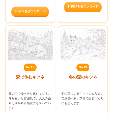
PDFをダウンロード
PDFをダウンロード
No.18
No.19
森で休むキツネ
冬の森のキツネ
森の中でゆったり休むキツネ。
冬の森にいるキツネのぬりえ。
落ち着いた雰囲気で、大人のぬ
雪景色や寒い季節の話題づくり
りえや高齢者施設にも向いてい
にも使えます。
ます。