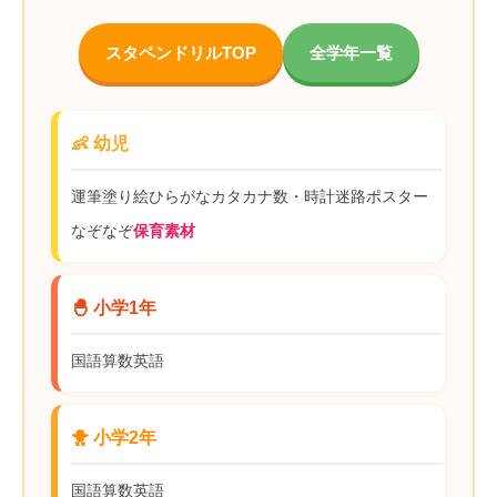
スタペンドリルTOP
全学年一覧
👶 幼児
運筆
塗り絵
ひらがな
カタカナ
数・時計
迷路
ポスター
なぞなぞ
保育素材
🐣 小学1年
国語
算数
英語
🐥 小学2年
国語
算数
英語