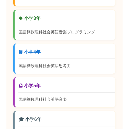
🍀 小学3年
国語
算数
理科
社会
英語
音楽
プログラミング
📘 小学4年
国語
算数
理科
社会
英語
思考力
🔮 小学5年
国語
算数
理科
社会
英語
音楽
🎓 小学6年