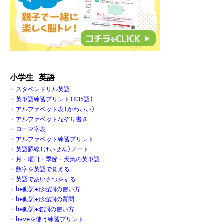
小学生 英語
・
スタペンドリル英語
・
英単語練習プリント(835語)
・
アルファベット表(かわいい)
・
アルファベットなぞり書き
・
ローマ字表
・
アルファベット練習プリント
・
英語罫線(けいせん)ノート
・
月・曜日・季節・天気の英単語
・
数字を英語で覚える
・
英語であいさつをする
・
be動詞+形容詞の使い方
・
be動詞+形容詞の質問
・
be動詞+名詞の使い方
・
haveを使う練習プリント