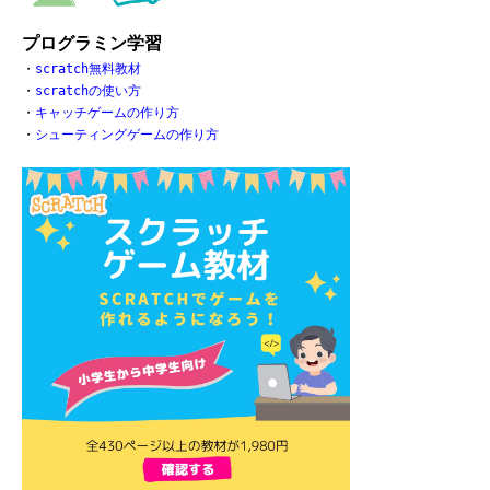
プログラミン学習
・
scratch無料教材
・
scratchの使い方
・
キャッチゲームの作り方
・
シューティングゲームの作り方