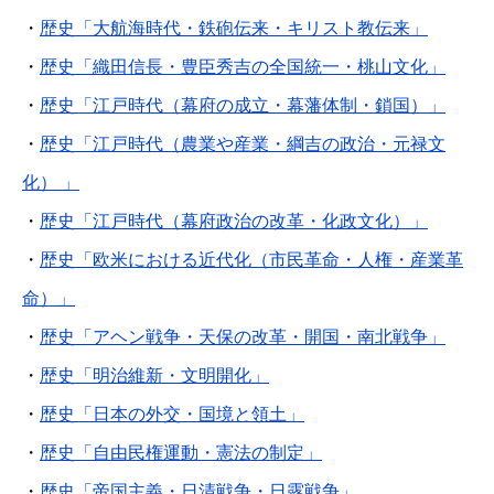
・
歴史「大航海時代・鉄砲伝来・キリスト教伝来」
・
歴史「織田信長・豊臣秀吉の全国統一・桃山文化」
・
歴史「江戸時代（幕府の成立・幕藩体制・鎖国）」
・
歴史「江戸時代（農業や産業・綱吉の政治・元禄文
化） 」
・
歴史「江戸時代（幕府政治の改革・化政文化）」
・
歴史「欧米における近代化（市民革命・人権・産業革
命）」
・
歴史「アヘン戦争・天保の改革・開国・南北戦争」
・
歴史「明治維新・文明開化」
・
歴史「日本の外交・国境と領土」
・
歴史「自由民権運動・憲法の制定」
・
歴史「帝国主義・日清戦争・日露戦争」