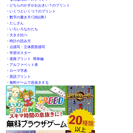
・
どちらのかずがおおきい？のプリント
・
いくつといくつ？のプリント
・
数字の書き方(10以降)
・
たしざん
・
いろいろなかたち
・
大きさ比べ
・
時計の読み方
・
点描写・立体図形描写
・
学習ポスター
・
迷路プリント 簡単編
・
アルファベット表
・
ローマ字表
・
英語プリント
・
無料ゲームで息抜きする