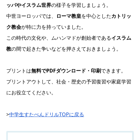
ッパやイスラム世界
の様子を学習しましょう。
中世ヨーロッパでは、
ローマ教皇
を中心とした
カトリッ
ク教会
が特に力を持っていました。
この時代の文化や、ムハンマドが創始者である
イスラム
教
の間で起きた争いなどを押さえておきましょう。
プリントは
無料でPDFダウンロード・印刷
できます。
プリントアウトして、社会・歴史の予習復習や家庭学習
にお役立てください。
>
中学生すたぺんドリルTOPに戻る