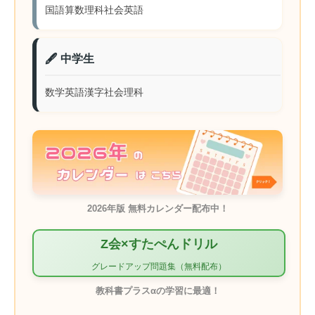
国語
算数
理科
社会
英語
🖋️ 中学生
数学
英語
漢字
社会
理科
2026年版 無料カレンダー配布中！
Z会×すたぺんドリル
グレードアップ問題集（無料配布）
教科書プラスαの学習に最適！