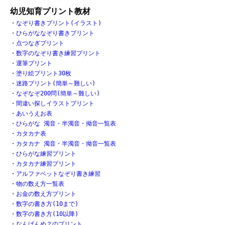
幼児知育プリント教材
・
なぞり書きプリント(イラスト)
・
ひらがななぞり書きプリント
・
点つなぎプリント
・
数字のなぞり書き練習プリント
・
運筆プリント
・
塗り絵プリント30枚
・
迷路プリント(簡単～難しい)
・
なぞなぞ200問(簡単～難しい)
・
間違い探しイラストプリント
・
あいうえお表
・
ひらがな 濁音・半濁音・拗音一覧表
・
カタカナ表
・
カタカナ 濁音・半濁音・拗音一覧表
・
ひらがな練習プリント
・
カタカナ練習プリント
・
アルファベットなぞり書き練習
・
物の数え方一覧表
・
お金の数え方プリント
・
数字の書き方(10まで)
・
数字の書き方(10以降)
・
なんばんめ？のプリント