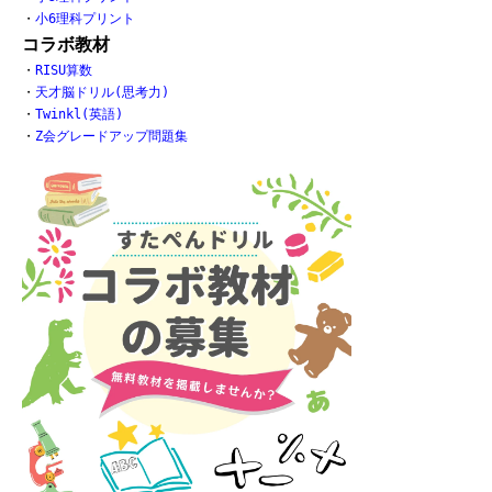
・
小6理科プリント
コラボ教材
・
RISU算数
・
天才脳ドリル(思考力)
・
Twinkl(英語)
・
Z会グレードアップ問題集