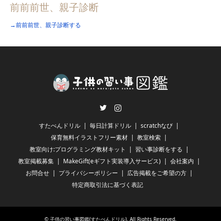
前前前世、親子診断
→前前前世、親子診断する
Twitter
Instagram
すたぺんドリル
毎日計算ドリル
scratchなび
保育無料イラストフリー素材
教室検索
教室向け:プログラミング教材キット
習い事診断をする
教室掲載募集
MakeGift(eギフト実装導入サービス)
会社案内
お問合せ
プライバシーポリシー
広告掲載をご希望の方
特定商取引法に基づく表記
©
子供の習い事図鑑(すたぺんドリル)
. All Rights Reserved.