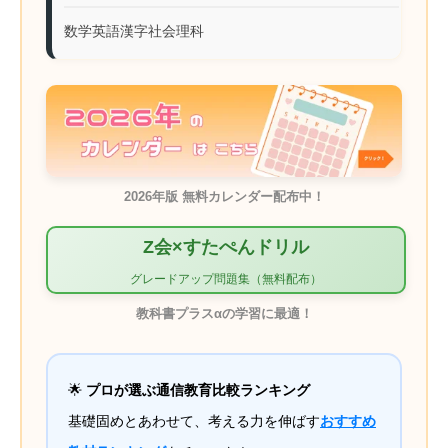
数学
英語
漢字
社会
理科
2026年版 無料カレンダー配布中！
Z会×すたぺんドリル
グレードアップ問題集（無料配布）
教科書プラスαの学習に最適！
🌟
プロが選ぶ通信教育比較ランキング
基礎固めとあわせて、考える力を伸ばす
おすすめ