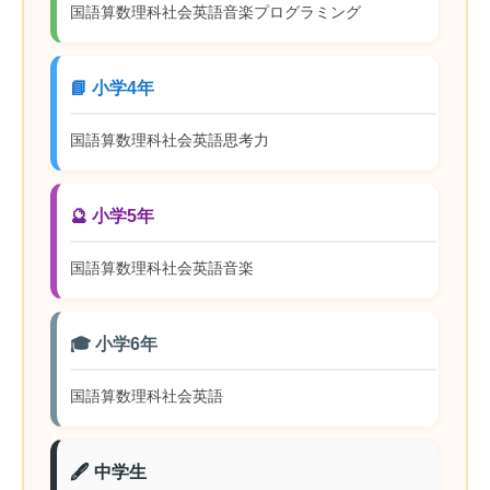
国語
算数
理科
社会
英語
音楽
プログラミング
📘 小学4年
国語
算数
理科
社会
英語
思考力
🔮 小学5年
国語
算数
理科
社会
英語
音楽
🎓 小学6年
国語
算数
理科
社会
英語
🖋️ 中学生