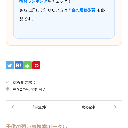
教材ランキング
をチェック！
さらに詳しく知りたい方は
Ｚ会の通信教育
も必
見です。
投稿者:
大熊ね子
中学2年生
,
歴史
,
社会
子供の習い事検索ポータル