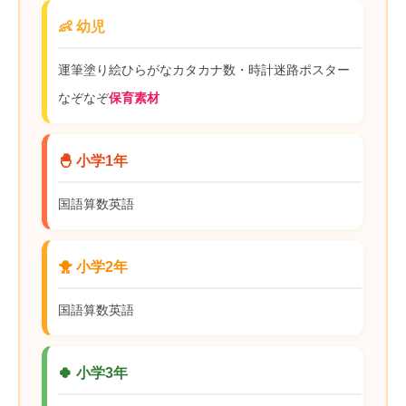
👶 幼児
運筆
塗り絵
ひらがな
カタカナ
数・時計
迷路
ポスター
なぞなぞ
保育素材
🐣 小学1年
国語
算数
英語
🐥 小学2年
国語
算数
英語
🍀 小学3年