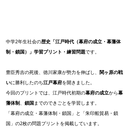
中学2年生社会の
歴史「江戸時代（幕府の成立・幕藩体
制・鎖国）」学習プリント・練習問題
です。
豊臣秀吉の死後、徳川家康が勢力を伸ばし、
関ヶ原の戦
い
に勝利したのち
江戸幕府
を開きました。
今回のプリントでは、江戸時代初期の
幕府の成立
から
幕
藩体制
、
鎖国
までのできごとを学習します。
「幕府の成立・幕藩体制・鎖国」と「朱印船貿易・鎖
国」の2枚の問題プリントを掲載しています。