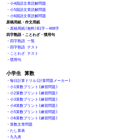
・
小4国語文章読解問題
・
小5国語文章読解問題
・
小6国語文章読解問題
原稿用紙・作文用紙
・
原稿用紙(無料)81字～400字
四字熟語・ことわざ・慣用句
・
四字熟語 一覧
・
四字熟語 テスト
・
ことわざ テスト
・
慣用句
小学生 算数
・
毎日計算ドリル(計算問題メーカー)
・
小1算数プリント(練習問題)
・
小2算数プリント(練習問題)
・
小3算数プリント(練習問題)
・
小4算数プリント(練習問題)
・
小5算数プリント(練習問題)
・
小6算数プリント(練習問題)
・
算数文章問題
・
たし算表
・
九九表