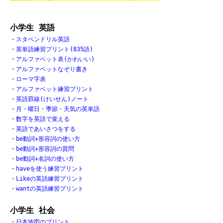
小学生 英語
・
スタペンドリル英語
・
英単語練習プリント(835語)
・
アルファベット表(かわいい)
・
アルファベットなぞり書き
・
ローマ字表
・
アルファベット練習プリント
・
英語罫線(けいせん)ノート
・
月・曜日・季節・天気の英単語
・
数字を英語で覚える
・
英語であいさつをする
・
be動詞+形容詞の使い方
・
be動詞+形容詞の質問
・
be動詞+名詞の使い方
・
haveを使う練習プリント
・
Likeの英語練習プリント
・
wantの英語練習プリント
小学生 社会
・
日本地図のプリント