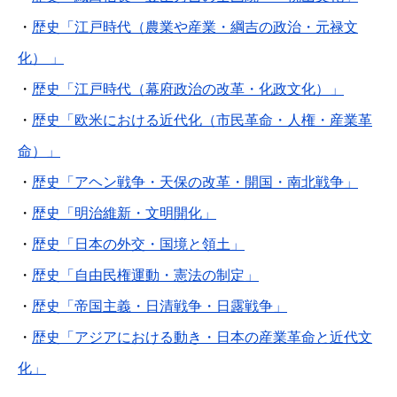
・
歴史「江戸時代（農業や産業・綱吉の政治・元禄文
化） 」
・
歴史「江戸時代（幕府政治の改革・化政文化）」
・
歴史「欧米における近代化（市民革命・人権・産業革
命）」
・
歴史「アヘン戦争・天保の改革・開国・南北戦争」
・
歴史「明治維新・文明開化」
・
歴史「日本の外交・国境と領土」
・
歴史「自由民権運動・憲法の制定」
・
歴史「帝国主義・日清戦争・日露戦争」
・
歴史「アジアにおける動き・日本の産業革命と近代文
化」