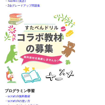
・
Twinkl(英語)
・
Z会グレードアップ問題集
プログラミン学習
・
scratch無料教材
・
scratchの使い方