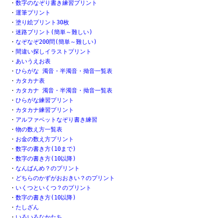
・
数字のなぞり書き練習プリント
・
運筆プリント
・
塗り絵プリント30枚
・
迷路プリント(簡単～難しい)
・
なぞなぞ200問(簡単～難しい)
・
間違い探しイラストプリント
・
あいうえお表
・
ひらがな 濁音・半濁音・拗音一覧表
・
カタカナ表
・
カタカナ 濁音・半濁音・拗音一覧表
・
ひらがな練習プリント
・
カタカナ練習プリント
・
アルファベットなぞり書き練習
・
物の数え方一覧表
・
お金の数え方プリント
・
数字の書き方(10まで)
・
数字の書き方(10以降)
・
なんばんめ？のプリント
・
どちらのかずがおおきい？のプリント
・
いくつといくつ？のプリント
・
数字の書き方(10以降)
・
たしざん
・
いろいろなかたち