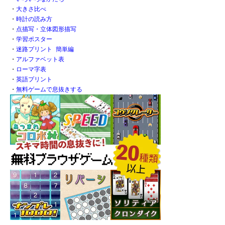
・
大きさ比べ
・
時計の読み方
・
点描写・立体図形描写
・
学習ポスター
・
迷路プリント 簡単編
・
アルファベット表
・
ローマ字表
・
英語プリント
・
無料ゲームで息抜きする