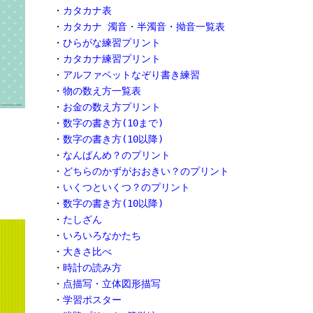
・
カタカナ表
・
カタカナ 濁音・半濁音・拗音一覧表
・
ひらがな練習プリント
・
カタカナ練習プリント
・
アルファベットなぞり書き練習
・
物の数え方一覧表
・
お金の数え方プリント
・
数字の書き方(10まで)
・
数字の書き方(10以降)
・
なんばんめ？のプリント
・
どちらのかずがおおきい？のプリント
・
いくつといくつ？のプリント
・
数字の書き方(10以降)
・
たしざん
・
いろいろなかたち
・
大きさ比べ
・
時計の読み方
・
点描写・立体図形描写
・
学習ポスター