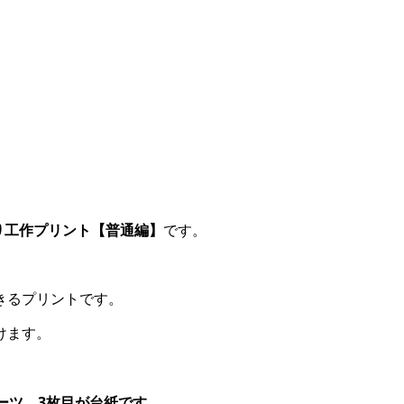
り工作プリント【普通編】
です。
きるプリントです。
けます。
ーツ、3枚目が台紙です
。