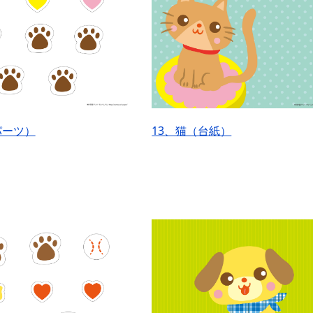
パーツ）
13、猫（台紙）