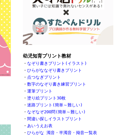
幼児知育プリント教材
・
なぞり書きプリント(イラスト)
・
ひらがななぞり書きプリント
・
点つなぎプリント
・
数字のなぞり書き練習プリント
・
運筆プリント
・
塗り絵プリント30枚
・
迷路プリント(簡単～難しい)
・
なぞなぞ200問(簡単～難しい)
・
間違い探しイラストプリント
・
あいうえお表
・
ひらがな 濁音・半濁音・拗音一覧表