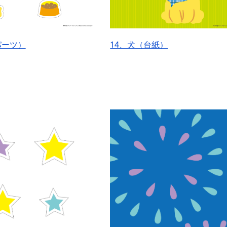
パーツ）
14、犬（台紙）