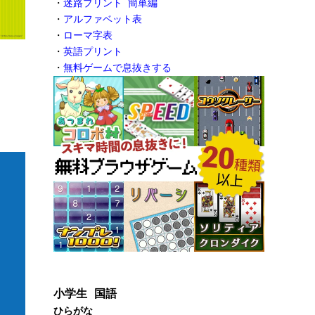
・
迷路プリント 簡単編
・
アルファベット表
・
ローマ字表
・
英語プリント
・
無料ゲームで息抜きする
小学生 国語
ひらがな