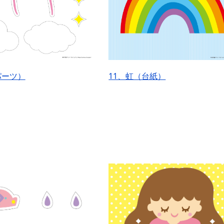
パーツ）
11、虹（台紙）