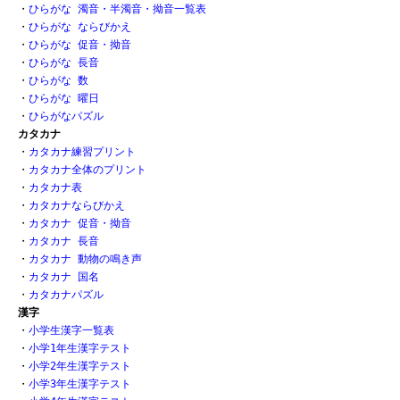
・
ひらがな 濁音・半濁音・拗音一覧表
・
ひらがな ならびかえ
・
ひらがな 促音・拗音 
・
ひらがな 長音
・
ひらがな 数 
・
ひらがな 曜日
・
ひらがなパズル
カタカナ
・
カタカナ練習プリント
・
カタカナ全体のプリント
・
カタカナ表
・
カタカナならびかえ
・
カタカナ 促音・拗音
・
カタカナ 長音
・
カタカナ 動物の鳴き声
・
カタカナ 国名
・
カタカナパズル
漢字
・
小学生漢字一覧表
・
小学1年生漢字テスト
・
小学2年生漢字テスト
・
小学3年生漢字テスト