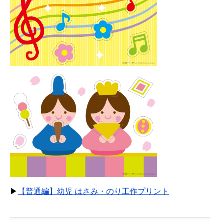
▶
【普通編】幼児 はさみ・のり工作プリント