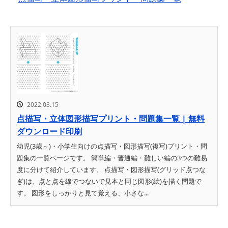
2022.03.15
点描写・立体図形描写プリント・問題集一覧 | 無料
ダウンロード印刷
幼児(3歳～)・小学生向けの点描写・図形描写(複写)プリント・問
題集の一覧ページです。 簡単編・普通編・難しい編の3つの難易
度に分けて紹介しています。 点描写・図形描写(グリッド点つな
ぎ)は、点と点を線でつないで見本と同じ図形(絵)を描く問題で
す。 図形をしっかりと見て覚える、小さな...