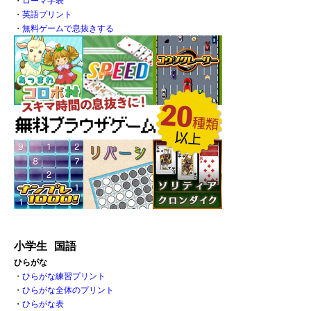
・
ローマ字表
・
英語プリント
・
無料ゲームで息抜きする
小学生 国語
ひらがな
・
ひらがな練習プリント
・
ひらがな全体のプリント
・
ひらがな表 