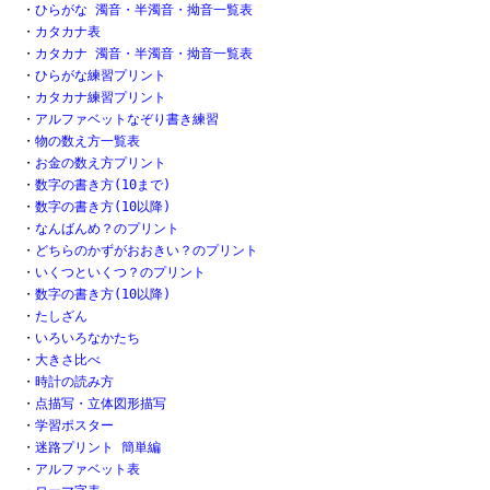
・
ひらがな 濁音・半濁音・拗音一覧表
・
カタカナ表
・
カタカナ 濁音・半濁音・拗音一覧表
・
ひらがな練習プリント
・
カタカナ練習プリント
・
アルファベットなぞり書き練習
・
物の数え方一覧表
・
お金の数え方プリント
・
数字の書き方(10まで)
・
数字の書き方(10以降)
・
なんばんめ？のプリント
・
どちらのかずがおおきい？のプリント
・
いくつといくつ？のプリント
・
数字の書き方(10以降)
・
たしざん
・
いろいろなかたち
・
大きさ比べ
・
時計の読み方
・
点描写・立体図形描写
・
学習ポスター
・
迷路プリント 簡単編
・
アルファベット表