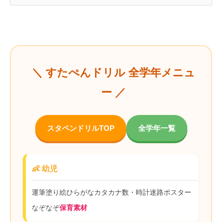
＼ すたぺんドリル 全学年メニュ
ー ／
スタペンドリルTOP
全学年一覧
👶 幼児
運筆
塗り絵
ひらがな
カタカナ
数・時計
迷路
ポスター
なぞなぞ
保育素材