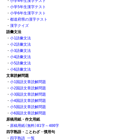
・
小学4年生漢字テスト
・
小学5年生漢字テスト
・
小学6年生漢字テスト
・
都道府県の漢字テスト
・
漢字クイズ
語彙文法
・
小1語彙文法
・
小2語彙文法
・
小3語彙文法
・
小4語彙文法
・
小5語彙文法
・
小6語彙文法
文章読解問題
・
小1国語文章読解問題
・
小2国語文章読解問題
・
小3国語文章読解問題
・
小4国語文章読解問題
・
小5国語文章読解問題
・
小6国語文章読解問題
原稿用紙・作文用紙
・
原稿用紙(無料)81字～400字
四字熟語・ことわざ・慣用句
・
四字熟語 一覧