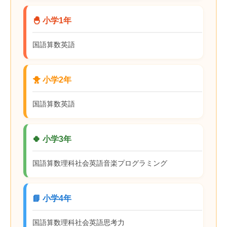
🐣 小学1年
国語
算数
英語
🐥 小学2年
国語
算数
英語
🍀 小学3年
国語
算数
理科
社会
英語
音楽
プログラミング
📘 小学4年
国語
算数
理科
社会
英語
思考力