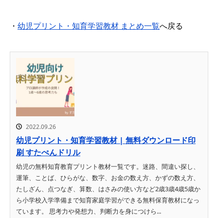
・
幼児プリント・知育学習教材 まとめ一覧
へ戻る
2022.09.26
幼児プリント・知育学習教材 | 無料ダウンロード印
刷 すたぺんドリル
幼児の無料知育教育プリント教材一覧です。迷路、間違い探し、
運筆、ことば、ひらがな、数字、お金の数え方、かずの数え方、
たしざん、点つなぎ、算数、はさみの使い方など2歳3歳4歳5歳か
ら小学校入学準備まで知育家庭学習ができる無料保育教材になっ
ています。 思考力や発想力、判断力を身につけら...