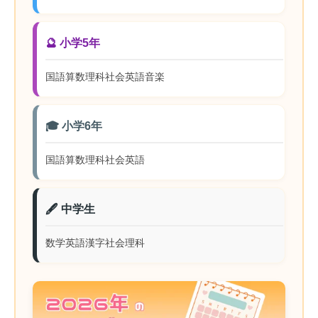
🔮 小学5年
国語
算数
理科
社会
英語
音楽
🎓 小学6年
国語
算数
理科
社会
英語
🖋️ 中学生
数学
英語
漢字
社会
理科