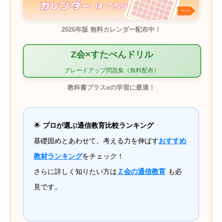
2026年版 無料カレンダー配布中！
Z会×すたぺんドリル
グレードアップ問題集（無料配布）
教科書プラスαの学習に最適！
🌟
プロが選ぶ通信教育比較ランキング
基礎固めとあわせて、考える力を伸ばす
おすすめ
教材ランキング
をチェック！
さらに詳しく知りたい方は
Ｚ会の通信教育
も必
見です。