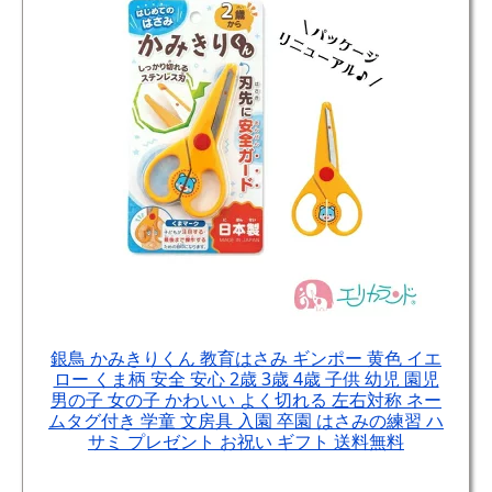
銀鳥 かみきりくん 教育はさみ ギンポー 黄色 イエ
ロー くま柄 安全 安心 2歳 3歳 4歳 子供 幼児 園児
男の子 女の子 かわいい よく切れる 左右対称 ネー
ムタグ付き 学童 文房具 入園 卒園 はさみの練習 ハ
サミ プレゼント お祝い ギフト 送料無料