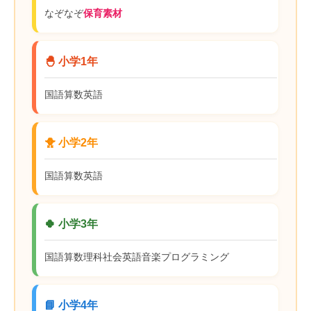
なぞなぞ
保育素材
🐣 小学1年
国語
算数
英語
🐥 小学2年
国語
算数
英語
🍀 小学3年
国語
算数
理科
社会
英語
音楽
プログラミング
📘 小学4年