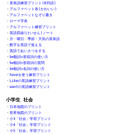
・
英単語練習プリント(835語)
・
アルファベット表(かわいい)
・
アルファベットなぞり書き
・
ローマ字表
・
アルファベット練習プリント
・
英語罫線(けいせん)ノート
・
月・曜日・季節・天気の英単語
・
数字を英語で覚える
・
英語であいさつをする
・
be動詞+形容詞の使い方
・
be動詞+形容詞の質問
・
be動詞+名詞の使い方
・
haveを使う練習プリント
・
Likeの英語練習プリント
・
wantの英語練習プリント
小学生 社会
・
日本地図のプリント
・
世界地図のプリント
・
小3「社会」学習プリント
・
小4「社会」学習プリント
・
小5「社会」学習プリント