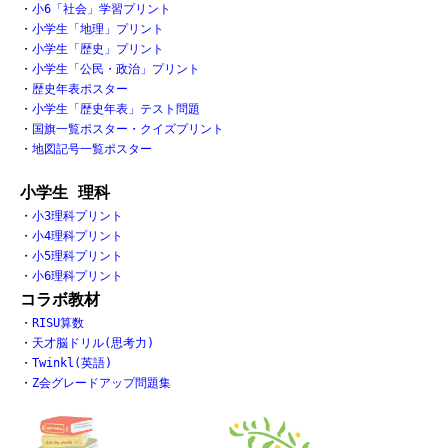
・
小6「社会」学習プリント
・
小学生「地理」プリント
・
小学生「歴史」プリント
・
小学生「公民・政治」プリント
・
歴史年表ポスター
・
小学生「歴史年表」テスト問題
・
国旗一覧ポスター・クイズプリント
・
地図記号一覧ポスター
小学生 理科
・
小3理科プリント
・
小4理科プリント
・
小5理科プリント
・
小6理科プリント
コラボ教材
・
RISU算数
・
天才脳ドリル(思考力)
・
Twinkl(英語)
・
Z会グレードアップ問題集