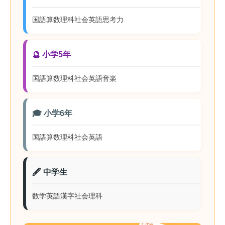
国語
算数
理科
社会
英語
思考力
🔮 小学5年
国語
算数
理科
社会
英語
音楽
🎓 小学6年
国語
算数
理科
社会
英語
🖋️ 中学生
数学
英語
漢字
社会
理科