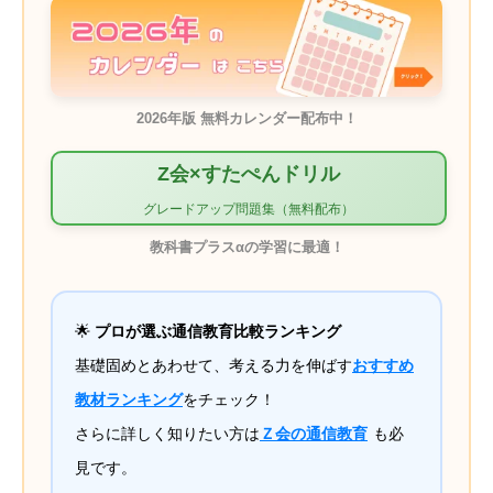
2026年版 無料カレンダー配布中！
Z会×すたぺんドリル
グレードアップ問題集（無料配布）
教科書プラスαの学習に最適！
🌟
プロが選ぶ通信教育比較ランキング
基礎固めとあわせて、考える力を伸ばす
おすすめ
教材ランキング
をチェック！
さらに詳しく知りたい方は
Ｚ会の通信教育
も必
見です。