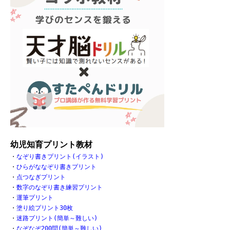
幼児知育プリント教材
・
なぞり書きプリント(イラスト)
・
ひらがななぞり書きプリント
・
点つなぎプリント
・
数字のなぞり書き練習プリント
・
運筆プリント
・
塗り絵プリント30枚
・
迷路プリント(簡単～難しい)
・
なぞなぞ200問(簡単～難しい)