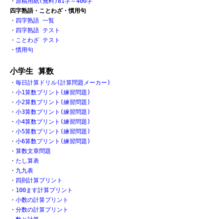
・
原稿用紙(無料)81字～400字
四字熟語・ことわざ・慣用句
・
四字熟語 一覧
・
四字熟語 テスト
・
ことわざ テスト
・
慣用句
小学生 算数
・
毎日計算ドリル(計算問題メーカー)
・
小1算数プリント(練習問題)
・
小2算数プリント(練習問題)
・
小3算数プリント(練習問題)
・
小4算数プリント(練習問題)
・
小5算数プリント(練習問題)
・
小6算数プリント(練習問題)
・
算数文章問題
・
たし算表
・
九九表
・
四則計算プリント
・
100ます計算プリント
・
小数の計算プリント
・
分数の計算プリント