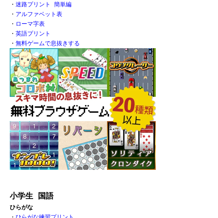
・
迷路プリント 簡単編
・
アルファベット表
・
ローマ字表
・
英語プリント
・
無料ゲームで息抜きする
小学生 国語
ひらがな
・
ひらがな練習プリント