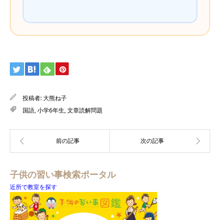
投稿者:
大熊ね子
国語
,
小学6年生
,
文章読解問題
子供の習い事検索ポータル
近所で教室を探す