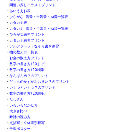
・
間違い探しイラストプリント
・
あいうえお表
・
ひらがな 濁音・半濁音・拗音一覧表
・
カタカナ表
・
カタカナ 濁音・半濁音・拗音一覧表
・
ひらがな練習プリント
・
カタカナ練習プリント
・
アルファベットなぞり書き練習
・
物の数え方一覧表
・
お金の数え方プリント
・
数字の書き方(10まで)
・
数字の書き方(10以降)
・
なんばんめ？のプリント
・
どちらのかずがおおきい？のプリント
・
いくつといくつ？のプリント
・
数字の書き方(10以降)
・
たしざん
・
いろいろなかたち
・
大きさ比べ
・
時計の読み方
・
点描写・立体図形描写
・
学習ポスター