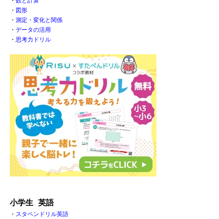
・
数と計算
・
図形
・
測定・変化と関係
・
データの活用
・
思考力ドリル
小学生 英語
・
スタペンドリル英語