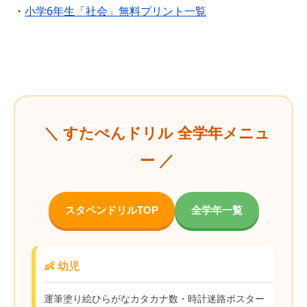
・
小学6年生「社会」無料プリント一覧
＼ すたぺんドリル 全学年メニュ
ー ／
スタペンドリルTOP
全学年一覧
👶 幼児
運筆
塗り絵
ひらがな
カタカナ
数・時計
迷路
ポスター