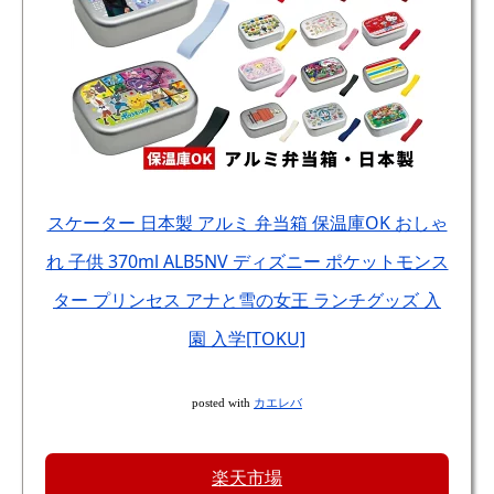
スケーター 日本製 アルミ 弁当箱 保温庫OK おしゃ
れ 子供 370ml ALB5NV ディズニー ポケットモンス
ター プリンセス アナと雪の女王 ランチグッズ 入
園 入学[TOKU]
posted with
カエレバ
楽天市場