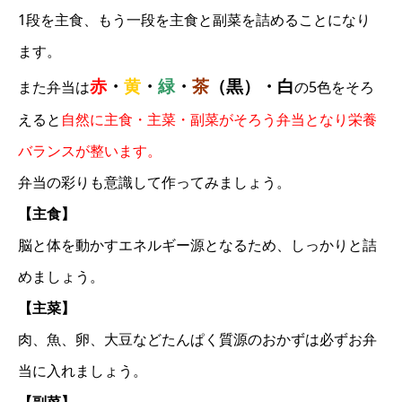
1段を主食、もう一段を主食と副菜を詰めることになり
ます。
赤
・
黄
・
緑
・
茶
（黒）・白
また弁当は
の5色をそろ
えると
自然に主食・主菜・副菜がそろう弁当となり栄養
バランスが整います。
弁当の彩りも意識して作ってみましょう。
【主食】
脳と体を動かすエネルギー源となるため、しっかりと詰
めましょう。
【主菜】
肉、魚、卵、大豆などたんぱく質源のおかずは必ずお弁
当に入れましょう。
【副菜】