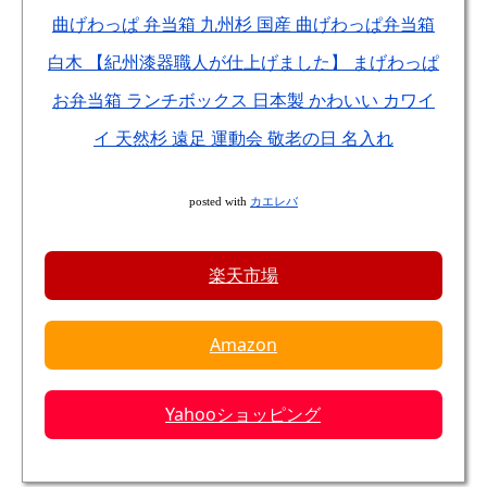
曲げわっぱ 弁当箱 九州杉 国産 曲げわっぱ弁当箱
白木 【紀州漆器職人が仕上げました】 まげわっぱ
お弁当箱 ランチボックス 日本製 かわいい カワイ
イ 天然杉 遠足 運動会 敬老の日 名入れ
posted with
カエレバ
楽天市場
Amazon
Yahooショッピング