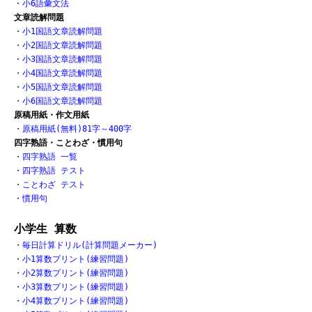
・
小6語彙文法
文章読解問題
・
小1国語文章読解問題
・
小2国語文章読解問題
・
小3国語文章読解問題
・
小4国語文章読解問題
・
小5国語文章読解問題
・
小6国語文章読解問題
原稿用紙・作文用紙
・
原稿用紙(無料)81字～400字
四字熟語・ことわざ・慣用句
・
四字熟語 一覧
・
四字熟語 テスト
・
ことわざ テスト
・
慣用句
小学生 算数
・
毎日計算ドリル(計算問題メーカー)
・
小1算数プリント(練習問題)
・
小2算数プリント(練習問題)
・
小3算数プリント(練習問題)
・
小4算数プリント(練習問題)