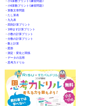
・
小5算数プリント(練習問題)
・
小6算数プリント(練習問題)
・
算数文章問題
・
たし算表
・
九九表
・
四則計算プリント
・
100ます計算プリント
・
小数の計算プリント
・
分数の計算プリント
・
数と計算
・
図形
・
測定・変化と関係
・
データの活用
・
思考力ドリル