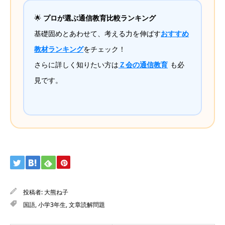
🌟
プロが選ぶ通信教育比較ランキング
基礎固めとあわせて、考える力を伸ばす
おすすめ
教材ランキング
をチェック！
さらに詳しく知りたい方は
Ｚ会の通信教育
も必
見です。
投稿者:
大熊ね子
国語
,
小学3年生
,
文章読解問題