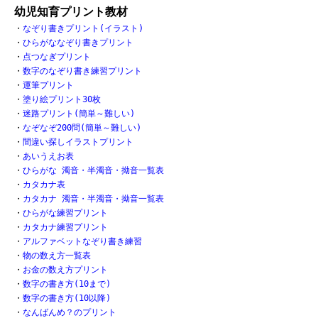
幼児知育プリント教材
・
なぞり書きプリント(イラスト)
・
ひらがななぞり書きプリント
・
点つなぎプリント
・
数字のなぞり書き練習プリント
・
運筆プリント
・
塗り絵プリント30枚
・
迷路プリント(簡単～難しい)
・
なぞなぞ200問(簡単～難しい)
・
間違い探しイラストプリント
・
あいうえお表
・
ひらがな 濁音・半濁音・拗音一覧表
・
カタカナ表
・
カタカナ 濁音・半濁音・拗音一覧表
・
ひらがな練習プリント
・
カタカナ練習プリント
・
アルファベットなぞり書き練習
・
物の数え方一覧表
・
お金の数え方プリント
・
数字の書き方(10まで)
・
数字の書き方(10以降)
・
なんばんめ？のプリント