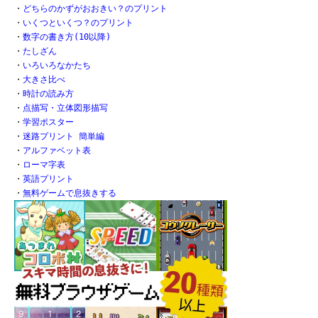
・
どちらのかずがおおきい？のプリント
・
いくつといくつ？のプリント
・
数字の書き方(10以降)
・
たしざん
・
いろいろなかたち
・
大きさ比べ
・
時計の読み方
・
点描写・立体図形描写
・
学習ポスター
・
迷路プリント 簡単編
・
アルファベット表
・
ローマ字表
・
英語プリント
・
無料ゲームで息抜きする