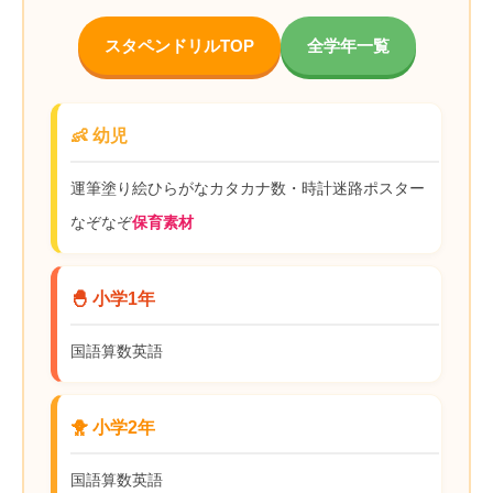
スタペンドリルTOP
全学年一覧
👶 幼児
運筆
塗り絵
ひらがな
カタカナ
数・時計
迷路
ポスター
なぞなぞ
保育素材
🐣 小学1年
国語
算数
英語
🐥 小学2年
国語
算数
英語