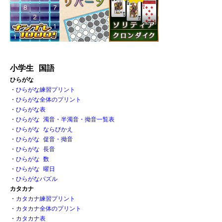
小学生 国語
ひらがな
・
ひらがな練習プリント
・
ひらがな全体のプリント
・
ひらがな表 
・
ひらがな 濁音・半濁音・拗音一覧表
・
ひらがな ならびかえ
・
ひらがな 促音・拗音 
・
ひらがな 長音
・
ひらがな 数 
・
ひらがな 曜日
・
ひらがなパズル
カタカナ
・
カタカナ練習プリント
・
カタカナ全体のプリント
・
カタカナ表