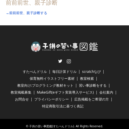
前前前世、親子診断
→前前前世、親子診断する
Twitter
Instagram
すたぺんドリル
毎日計算ドリル
scratchなび
保育無料イラストフリー素材
教室検索
教室向け:プログラミング教材キット
習い事診断をする
教室掲載募集
MakeGift(eギフト実装導入サービス)
会社案内
お問合せ
プライバシーポリシー
広告掲載をご希望の方
特定商取引法に基づく表記
©
子供の習い事図鑑(すたぺんドリル)
. All Rights Reserved.