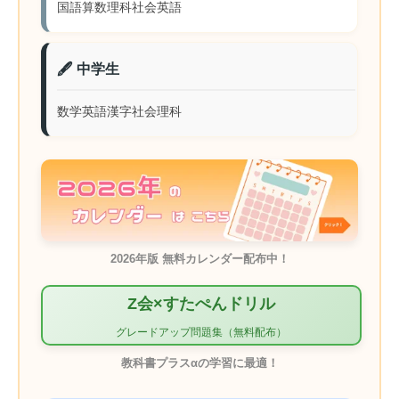
国語
算数
理科
社会
英語
🖋️ 中学生
数学
英語
漢字
社会
理科
2026年版 無料カレンダー配布中！
Z会×すたぺんドリル
グレードアップ問題集（無料配布）
教科書プラスαの学習に最適！