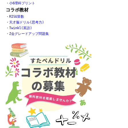
・
小6理科プリント
コラボ教材
・
RISU算数
・
天才脳ドリル(思考力)
・
Twinkl(英語)
・
Z会グレードアップ問題集