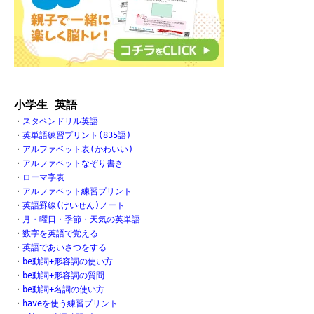
小学生 英語
・
スタペンドリル英語
・
英単語練習プリント(835語)
・
アルファベット表(かわいい)
・
アルファベットなぞり書き
・
ローマ字表
・
アルファベット練習プリント
・
英語罫線(けいせん)ノート
・
月・曜日・季節・天気の英単語
・
数字を英語で覚える
・
英語であいさつをする
・
be動詞+形容詞の使い方
・
be動詞+形容詞の質問
・
be動詞+名詞の使い方
・
haveを使う練習プリント