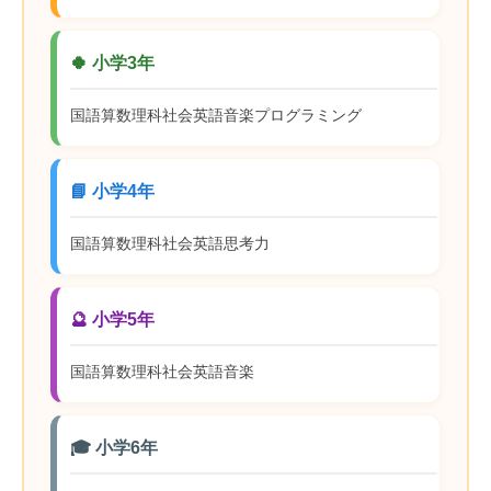
🍀 小学3年
国語
算数
理科
社会
英語
音楽
プログラミング
📘 小学4年
国語
算数
理科
社会
英語
思考力
🔮 小学5年
国語
算数
理科
社会
英語
音楽
🎓 小学6年