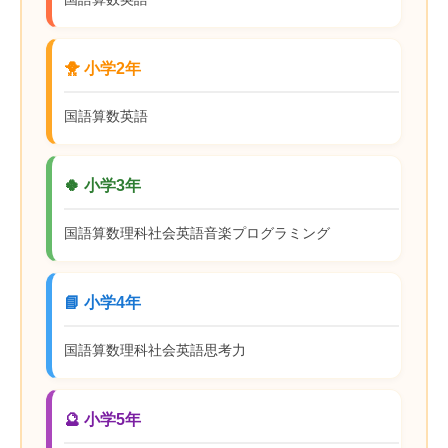
🐥 小学2年
国語
算数
英語
🍀 小学3年
国語
算数
理科
社会
英語
音楽
プログラミング
📘 小学4年
国語
算数
理科
社会
英語
思考力
🔮 小学5年