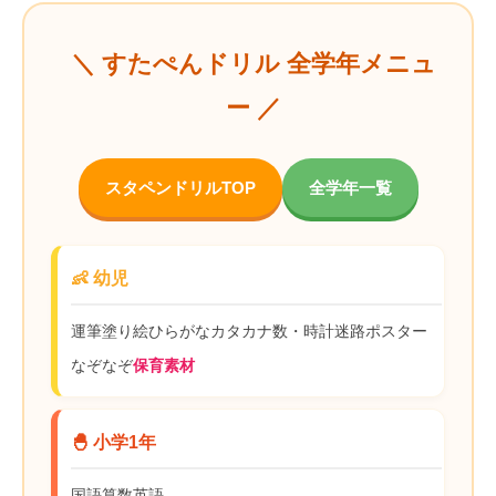
＼ すたぺんドリル 全学年メニュ
ー ／
スタペンドリルTOP
全学年一覧
👶 幼児
運筆
塗り絵
ひらがな
カタカナ
数・時計
迷路
ポスター
なぞなぞ
保育素材
🐣 小学1年
国語
算数
英語