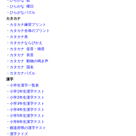
・
ひらがな 数 
・
ひらがな 曜日
・
ひらがなパズル
カタカナ
・
カタカナ練習プリント
・
カタカナ全体のプリント
・
カタカナ表
・
カタカナならびかえ
・
カタカナ 促音・拗音
・
カタカナ 長音
・
カタカナ 動物の鳴き声
・
カタカナ 国名
・
カタカナパズル
漢字
・
小学生漢字一覧表
・
小学1年生漢字テスト
・
小学2年生漢字テスト
・
小学3年生漢字テスト
・
小学4年生漢字テスト
・
小学5年生漢字テスト
・
小学6年生漢字テスト
・
都道府県の漢字テスト
・
漢字クイズ