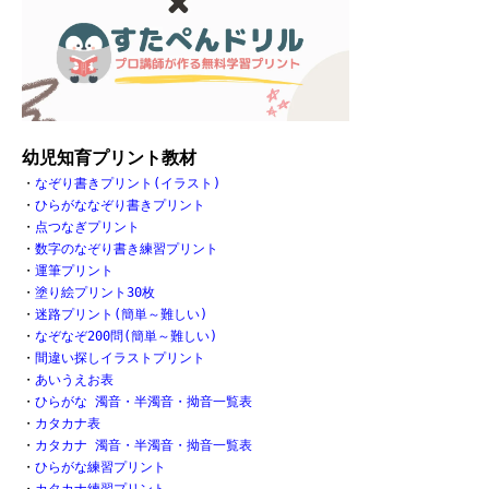
幼児知育プリント教材
・
なぞり書きプリント(イラスト)
・
ひらがななぞり書きプリント
・
点つなぎプリント
・
数字のなぞり書き練習プリント
・
運筆プリント
・
塗り絵プリント30枚
・
迷路プリント(簡単～難しい)
・
なぞなぞ200問(簡単～難しい)
・
間違い探しイラストプリント
・
あいうえお表
・
ひらがな 濁音・半濁音・拗音一覧表
・
カタカナ表
・
カタカナ 濁音・半濁音・拗音一覧表
・
ひらがな練習プリント
・
カタカナ練習プリント