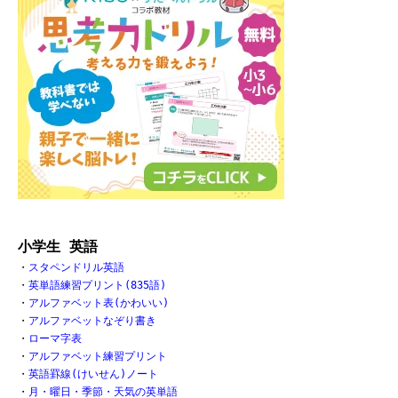
小学生 英語
・
スタペンドリル英語
・
英単語練習プリント(835語)
・
アルファベット表(かわいい)
・
アルファベットなぞり書き
・
ローマ字表
・
アルファベット練習プリント
・
英語罫線(けいせん)ノート
・
月・曜日・季節・天気の英単語