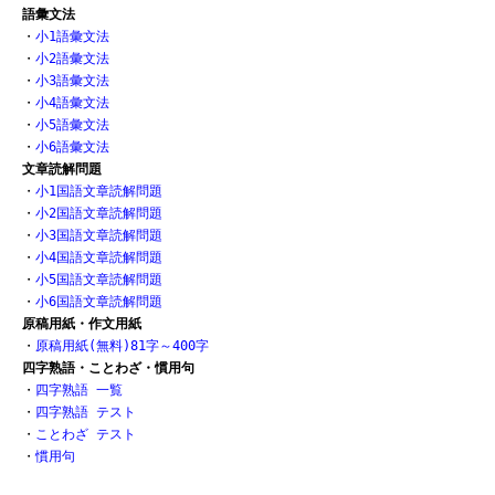
語彙文法
・
小1語彙文法
・
小2語彙文法
・
小3語彙文法
・
小4語彙文法
・
小5語彙文法
・
小6語彙文法
文章読解問題
・
小1国語文章読解問題
・
小2国語文章読解問題
・
小3国語文章読解問題
・
小4国語文章読解問題
・
小5国語文章読解問題
・
小6国語文章読解問題
原稿用紙・作文用紙
・
原稿用紙(無料)81字～400字
四字熟語・ことわざ・慣用句
・
四字熟語 一覧
・
四字熟語 テスト
・
ことわざ テスト
・
慣用句