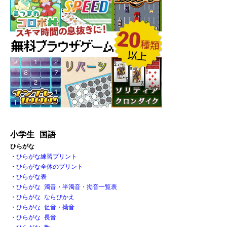
小学生 国語
ひらがな
・
ひらがな練習プリント
・
ひらがな全体のプリント
・
ひらがな表 
・
ひらがな 濁音・半濁音・拗音一覧表
・
ひらがな ならびかえ
・
ひらがな 促音・拗音 
・
ひらがな 長音