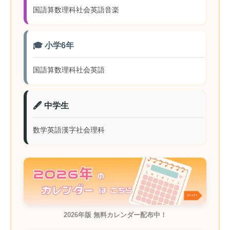
国語
算数
理科
社会
英語
音楽
🎓 小学6年
国語
算数
理科
社会
英語
🖋️ 中学生
数学
英語
漢字
社会
理科
2026年版 無料カレンダー配布中！