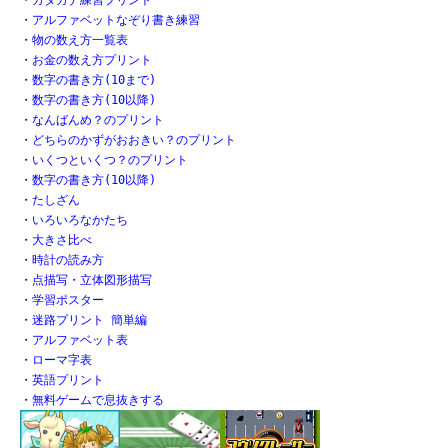
・
アルファベットなぞり書き練習
・
物の数え方一覧表
・
お金の数え方プリント
・
数字の書き方(10まで)
・
数字の書き方(10以降)
・
なんばんめ？のプリント
・
どちらのかずがおおきい？のプリント
・
いくつといくつ？のプリント
・
数字の書き方(10以降)
・
たしざん
・
いろいろなかたち
・
大きさ比べ
・
時計の読み方
・
点描写・立体図形描写
・
学習ポスター
・
迷路プリント 簡単編
・
アルファベット表
・
ローマ字表
・
英語プリント
・
無料ゲームで息抜きする