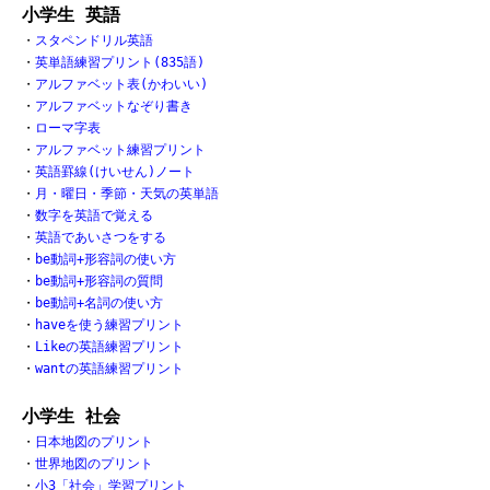
小学生 英語
・
スタペンドリル英語
・
英単語練習プリント(835語)
・
アルファベット表(かわいい)
・
アルファベットなぞり書き
・
ローマ字表
・
アルファベット練習プリント
・
英語罫線(けいせん)ノート
・
月・曜日・季節・天気の英単語
・
数字を英語で覚える
・
英語であいさつをする
・
be動詞+形容詞の使い方
・
be動詞+形容詞の質問
・
be動詞+名詞の使い方
・
haveを使う練習プリント
・
Likeの英語練習プリント
・
wantの英語練習プリント
小学生 社会
・
日本地図のプリント
・
世界地図のプリント
・
小3「社会」学習プリント