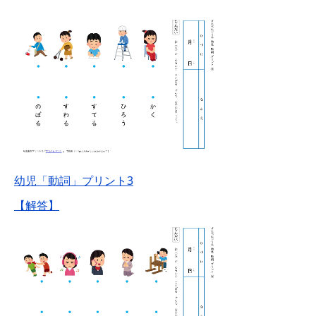
幼児「動詞」プリント3
【解答】