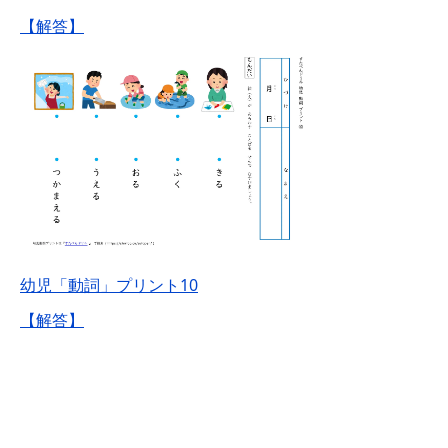
【解答】
幼児「動詞」プリント10
【解答】