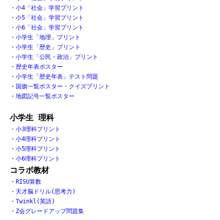
・
小4「社会」学習プリント
・
小5「社会」学習プリント
・
小6「社会」学習プリント
・
小学生「地理」プリント
・
小学生「歴史」プリント
・
小学生「公民・政治」プリント
・
歴史年表ポスター
・
小学生「歴史年表」テスト問題
・
国旗一覧ポスター・クイズプリント
・
地図記号一覧ポスター
小学生 理科
・
小3理科プリント
・
小4理科プリント
・
小5理科プリント
・
小6理科プリント
コラボ教材
・
RISU算数
・
天才脳ドリル(思考力)
・
Twinkl(英語)
・
Z会グレードアップ問題集