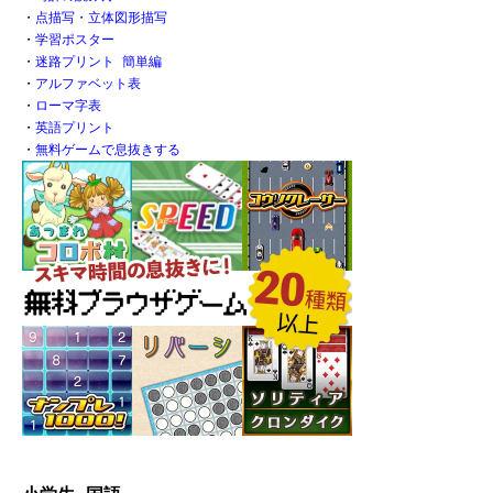
・
点描写・立体図形描写
・
学習ポスター
・
迷路プリント 簡単編
・
アルファベット表
・
ローマ字表
・
英語プリント
・
無料ゲームで息抜きする