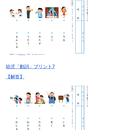
幼児「動詞」プリント7
【解答】