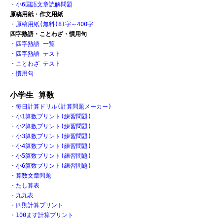
・
小6国語文章読解問題
原稿用紙・作文用紙
・
原稿用紙(無料)81字～400字
四字熟語・ことわざ・慣用句
・
四字熟語 一覧
・
四字熟語 テスト
・
ことわざ テスト
・
慣用句
小学生 算数
・
毎日計算ドリル(計算問題メーカー)
・
小1算数プリント(練習問題)
・
小2算数プリント(練習問題)
・
小3算数プリント(練習問題)
・
小4算数プリント(練習問題)
・
小5算数プリント(練習問題)
・
小6算数プリント(練習問題)
・
算数文章問題
・
たし算表
・
九九表
・
四則計算プリント
・
100ます計算プリント