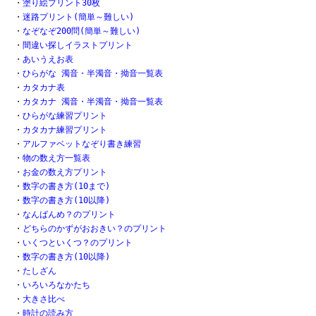
・
塗り絵プリント30枚
・
迷路プリント(簡単～難しい)
・
なぞなぞ200問(簡単～難しい)
・
間違い探しイラストプリント
・
あいうえお表
・
ひらがな 濁音・半濁音・拗音一覧表
・
カタカナ表
・
カタカナ 濁音・半濁音・拗音一覧表
・
ひらがな練習プリント
・
カタカナ練習プリント
・
アルファベットなぞり書き練習
・
物の数え方一覧表
・
お金の数え方プリント
・
数字の書き方(10まで)
・
数字の書き方(10以降)
・
なんばんめ？のプリント
・
どちらのかずがおおきい？のプリント
・
いくつといくつ？のプリント
・
数字の書き方(10以降)
・
たしざん
・
いろいろなかたち
・
大きさ比べ
・
時計の読み方