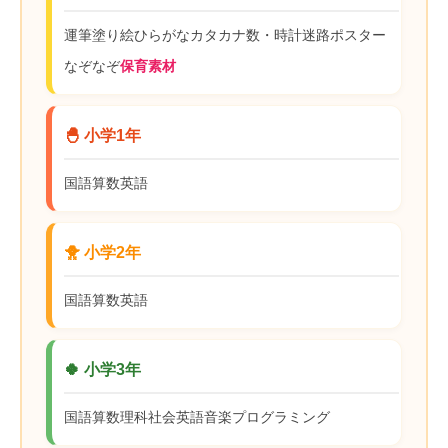
運筆
塗り絵
ひらがな
カタカナ
数・時計
迷路
ポスター
なぞなぞ
保育素材
🐣 小学1年
国語
算数
英語
🐥 小学2年
国語
算数
英語
🍀 小学3年
国語
算数
理科
社会
英語
音楽
プログラミング