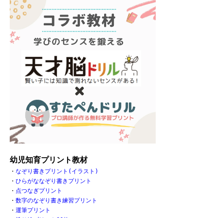
幼児知育プリント教材
・
なぞり書きプリント(イラスト)
・
ひらがななぞり書きプリント
・
点つなぎプリント
・
数字のなぞり書き練習プリント
・
運筆プリント