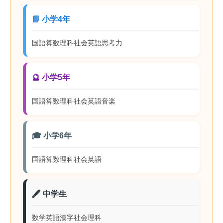
📘 小学4年
国語
算数
理科
社会
英語
思考力
🔮 小学5年
国語
算数
理科
社会
英語
音楽
🎓 小学6年
国語
算数
理科
社会
英語
🖋️ 中学生
数学
英語
漢字
社会
理科