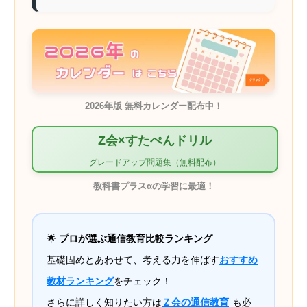
2026年版 無料カレンダー配布中！
Z会×すたぺんドリル
グレードアップ問題集（無料配布）
教科書プラスαの学習に最適！
🌟
プロが選ぶ通信教育比較ランキング
基礎固めとあわせて、考える力を伸ばす
おすすめ
教材ランキング
をチェック！
さらに詳しく知りたい方は
Ｚ会の通信教育
も必