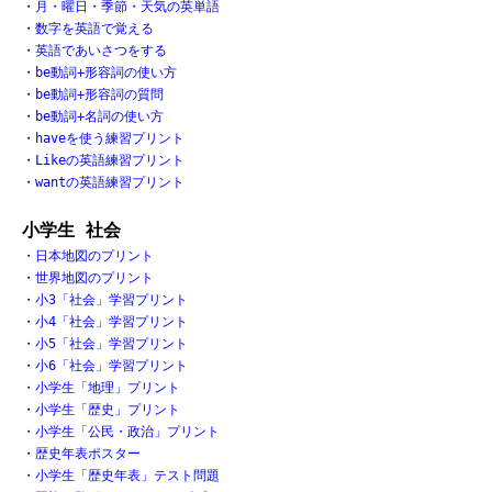
・
月・曜日・季節・天気の英単語
・
数字を英語で覚える
・
英語であいさつをする
・
be動詞+形容詞の使い方
・
be動詞+形容詞の質問
・
be動詞+名詞の使い方
・
haveを使う練習プリント
・
Likeの英語練習プリント
・
wantの英語練習プリント
小学生 社会
・
日本地図のプリント
・
世界地図のプリント
・
小3「社会」学習プリント
・
小4「社会」学習プリント
・
小5「社会」学習プリント
・
小6「社会」学習プリント
・
小学生「地理」プリント
・
小学生「歴史」プリント
・
小学生「公民・政治」プリント
・
歴史年表ポスター
・
小学生「歴史年表」テスト問題