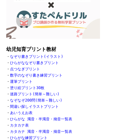
幼児知育プリント教材
・
なぞり書きプリント(イラスト)
・
ひらがななぞり書きプリント
・
点つなぎプリント
・
数字のなぞり書き練習プリント
・
運筆プリント
・
塗り絵プリント30枚
・
迷路プリント(簡単～難しい)
・
なぞなぞ200問(簡単～難しい)
・
間違い探しイラストプリント
・
あいうえお表
・
ひらがな 濁音・半濁音・拗音一覧表
・
カタカナ表
・
カタカナ 濁音・半濁音・拗音一覧表
・
ひらがな練習プリント