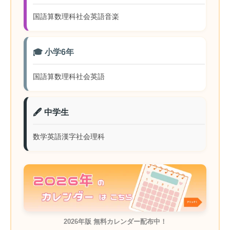
国語
算数
理科
社会
英語
音楽
🎓 小学6年
国語
算数
理科
社会
英語
🖋️ 中学生
数学
英語
漢字
社会
理科
2026年版 無料カレンダー配布中！