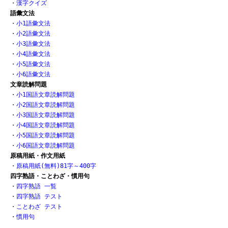
・
漢字クイズ
語彙文法
・
小1語彙文法
・
小2語彙文法
・
小3語彙文法
・
小4語彙文法
・
小5語彙文法
・
小6語彙文法
文章読解問題
・
小1国語文章読解問題
・
小2国語文章読解問題
・
小3国語文章読解問題
・
小4国語文章読解問題
・
小5国語文章読解問題
・
小6国語文章読解問題
原稿用紙・作文用紙
・
原稿用紙(無料)81字～400字
四字熟語・ことわざ・慣用句
・
四字熟語 一覧
・
四字熟語 テスト
・
ことわざ テスト
・
慣用句