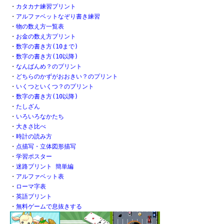
・
カタカナ練習プリント
・
アルファベットなぞり書き練習
・
物の数え方一覧表
・
お金の数え方プリント
・
数字の書き方(10まで)
・
数字の書き方(10以降)
・
なんばんめ？のプリント
・
どちらのかずがおおきい？のプリント
・
いくつといくつ？のプリント
・
数字の書き方(10以降)
・
たしざん
・
いろいろなかたち
・
大きさ比べ
・
時計の読み方
・
点描写・立体図形描写
・
学習ポスター
・
迷路プリント 簡単編
・
アルファベット表
・
ローマ字表
・
英語プリント
・
無料ゲームで息抜きする