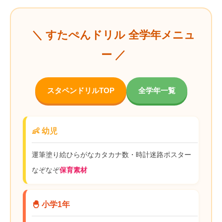
＼ すたぺんドリル 全学年メニュ
ー ／
スタペンドリルTOP
全学年一覧
👶 幼児
運筆
塗り絵
ひらがな
カタカナ
数・時計
迷路
ポスター
なぞなぞ
保育素材
🐣 小学1年