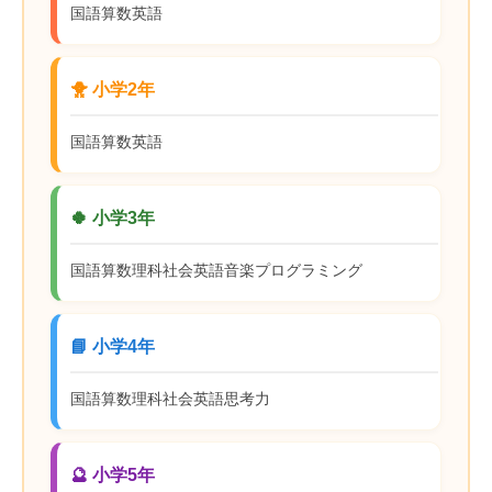
国語
算数
英語
🐥 小学2年
国語
算数
英語
🍀 小学3年
国語
算数
理科
社会
英語
音楽
プログラミング
📘 小学4年
国語
算数
理科
社会
英語
思考力
🔮 小学5年