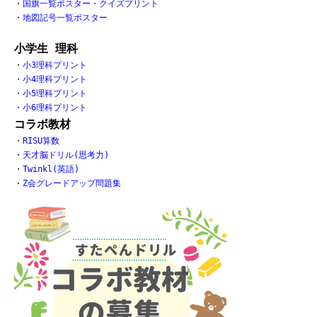
・
国旗一覧ポスター・クイズプリント
・
地図記号一覧ポスター
小学生 理科
・
小3理科プリント
・
小4理科プリント
・
小5理科プリント
・
小6理科プリント
コラボ教材
・
RISU算数
・
天才脳ドリル(思考力)
・
Twinkl(英語)
・
Z会グレードアップ問題集