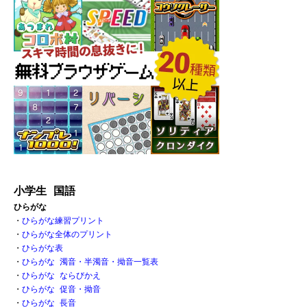
小学生 国語
ひらがな
・
ひらがな練習プリント
・
ひらがな全体のプリント
・
ひらがな表 
・
ひらがな 濁音・半濁音・拗音一覧表
・
ひらがな ならびかえ
・
ひらがな 促音・拗音 
・
ひらがな 長音