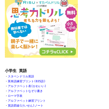
小学生 英語
・
スタペンドリル英語
・
英単語練習プリント(835語)
・
アルファベット表(かわいい)
・
アルファベットなぞり書き
・
ローマ字表
・
アルファベット練習プリント
・
英語罫線(けいせん)ノート