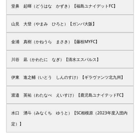
堂鼻 起暉（どうはな かずき）【福島ユナイデットFC】
山見 大登（やまみ ひろと）【ガンバ大阪】
金浦 真樹（かねうら まさき）【藤枝MYFC】
川谷 凪（かわたに なぎ）【清水エスパルス】
伊東 進之輔（いとう しんのすけ）【ギラヴァンツ北九州】
渡邉 英祐（わたなべ えいすけ）【鹿児島ユナイテッドFC】
水口 湧斗（みなくち ゆうと）【SC相模原（2023年度入団内
定）】