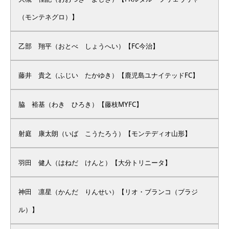
（モンテネグロ）】
乙部 翔平（おとべ しょうへい）【FC今治】
藤井 貴之（ふじい たかゆき）【鹿児島ユナイテッドFC】
脇 裕基（わき ひろき）【藤枝MYFC】
射庭 康太朗（いば こうたろう）【モンテディオ山形】
羽田 健人（はねだ けんと）【大分トリニータ】
神田 凛星（かんだ りんせい）【リオ・ブランコ（ブラジ
ル）】