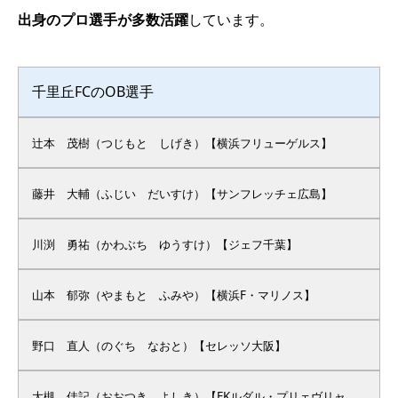
出身のプロ選手が多数活躍
しています。
千里丘FCのOB選手
辻本 茂樹（つじもと しげき）【横浜フリューゲルス】
藤井 大輔（ふじい だいすけ）【サンフレッチェ広島】
川渕 勇祐（かわぶち ゆうすけ）【ジェフ千葉】
山本 郁弥（やまもと ふみや）【横浜F・マリノス】
野口 直人（のぐち なおと）【セレッソ大阪】
大槻 佳記（おおつき よしき）【FKルダル・プリェヴリャ