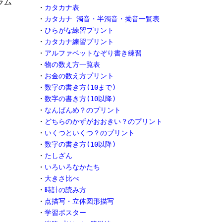
ラム
・
カタカナ表
・
カタカナ 濁音・半濁音・拗音一覧表
・
ひらがな練習プリント
・
カタカナ練習プリント
・
アルファベットなぞり書き練習
・
物の数え方一覧表
・
お金の数え方プリント
・
数字の書き方(10まで)
・
数字の書き方(10以降)
・
なんばんめ？のプリント
・
どちらのかずがおおきい？のプリント
・
いくつといくつ？のプリント
・
数字の書き方(10以降)
・
たしざん
・
いろいろなかたち
・
大きさ比べ
・
時計の読み方
・
点描写・立体図形描写
・
学習ポスター