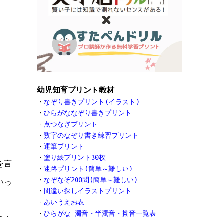
幼児知育プリント教材
・
なぞり書きプリント(イラスト)
・
ひらがななぞり書きプリント
・
点つなぎプリント
・
数字のなぞり書き練習プリント
・
運筆プリント
・
塗り絵プリント30枚
を言
・
迷路プリント(簡単～難しい)
・
なぞなぞ200問(簡単～難しい)
いっ
・
間違い探しイラストプリント
・
あいうえお表
・
ひらがな 濁音・半濁音・拗音一覧表