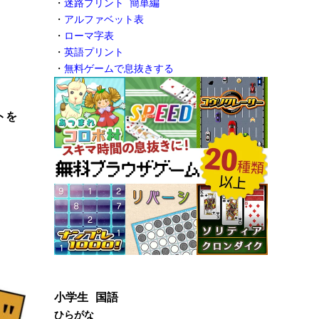
・
迷路プリント 簡単編
・
アルファベット表
・
ローマ字表
・
英語プリント
・
無料ゲームで息抜きする
トを
小学生 国語
ひらがな