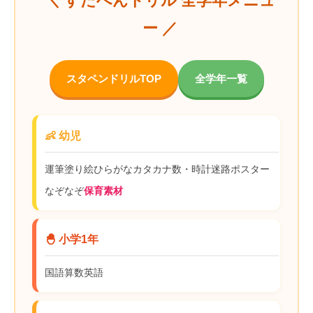
＼ すたぺんドリル 全学年メニュ
ー ／
スタペンドリルTOP
全学年一覧
👶 幼児
運筆
塗り絵
ひらがな
カタカナ
数・時計
迷路
ポスター
なぞなぞ
保育素材
🐣 小学1年
国語
算数
英語