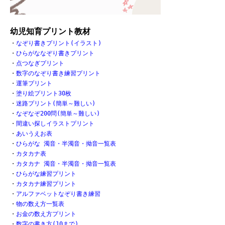
幼児知育プリント教材
・
なぞり書きプリント(イラスト)
・
ひらがななぞり書きプリント
・
点つなぎプリント
・
数字のなぞり書き練習プリント
・
運筆プリント
・
塗り絵プリント30枚
・
迷路プリント(簡単～難しい)
・
なぞなぞ200問(簡単～難しい)
・
間違い探しイラストプリント
・
あいうえお表
・
ひらがな 濁音・半濁音・拗音一覧表
・
カタカナ表
・
カタカナ 濁音・半濁音・拗音一覧表
・
ひらがな練習プリント
・
カタカナ練習プリント
・
アルファベットなぞり書き練習
・
物の数え方一覧表
・
お金の数え方プリント
・
数字の書き方(10まで)