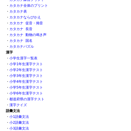
・
カタカナ全体のプリント
・
カタカナ表
・
カタカナならびかえ
・
カタカナ 促音・拗音
・
カタカナ 長音
・
カタカナ 動物の鳴き声
・
カタカナ 国名
・
カタカナパズル
漢字
・
小学生漢字一覧表
・
小学1年生漢字テスト
・
小学2年生漢字テスト
・
小学3年生漢字テスト
・
小学4年生漢字テスト
・
小学5年生漢字テスト
・
小学6年生漢字テスト
・
都道府県の漢字テスト
・
漢字クイズ
語彙文法
・
小1語彙文法
・
小2語彙文法
・
小3語彙文法