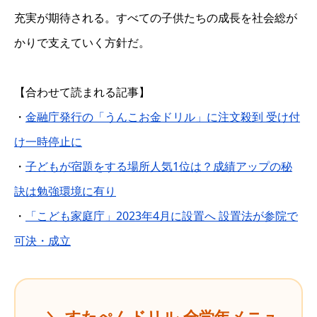
充実が期待される。すべての子供たちの成長を社会総が
かりで支えていく方針だ。
【合わせて読まれる記事】
・
金融庁発行の「うんこお金ドリル」に注文殺到 受け付
け一時停止に
・
子どもが宿題をする場所人気1位は？成績アップの秘
訣は勉強環境に有り
・
「こども家庭庁」2023年4月に設置へ 設置法が参院で
可決・成立