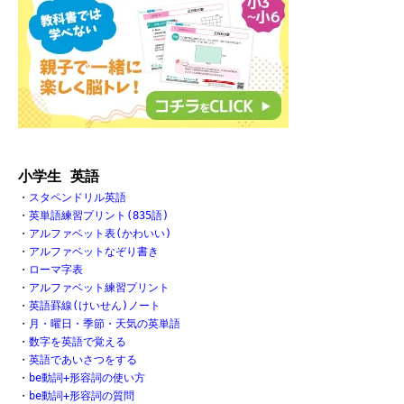
小学生 英語
・
スタペンドリル英語
・
英単語練習プリント(835語)
・
アルファベット表(かわいい)
・
アルファベットなぞり書き
・
ローマ字表
・
アルファベット練習プリント
・
英語罫線(けいせん)ノート
・
月・曜日・季節・天気の英単語
・
数字を英語で覚える
・
英語であいさつをする
・
be動詞+形容詞の使い方
・
be動詞+形容詞の質問