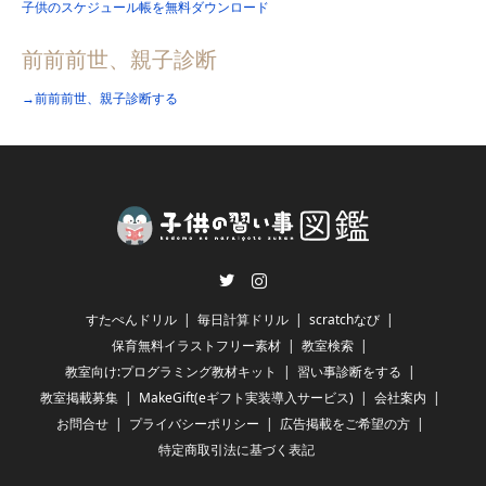
子供のスケジュール帳を無料ダウンロード
前前前世、親子診断
→前前前世、親子診断する
Twitter
Instagram
すたぺんドリル
毎日計算ドリル
scratchなび
保育無料イラストフリー素材
教室検索
教室向け:プログラミング教材キット
習い事診断をする
教室掲載募集
MakeGift(eギフト実装導入サービス)
会社案内
お問合せ
プライバシーポリシー
広告掲載をご希望の方
特定商取引法に基づく表記