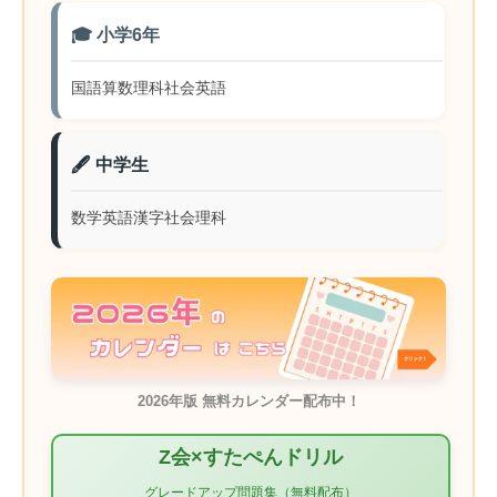
🎓 小学6年
国語
算数
理科
社会
英語
🖋️ 中学生
数学
英語
漢字
社会
理科
2026年版 無料カレンダー配布中！
Z会×すたぺんドリル
グレードアップ問題集（無料配布）