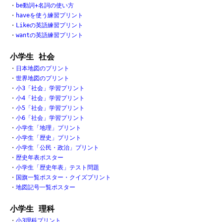
・
be動詞+名詞の使い方
・
haveを使う練習プリント
・
Likeの英語練習プリント
・
wantの英語練習プリント
小学生 社会
・
日本地図のプリント
・
世界地図のプリント
・
小3「社会」学習プリント
・
小4「社会」学習プリント
・
小5「社会」学習プリント
・
小6「社会」学習プリント
・
小学生「地理」プリント
・
小学生「歴史」プリント
・
小学生「公民・政治」プリント
・
歴史年表ポスター
・
小学生「歴史年表」テスト問題
・
国旗一覧ポスター・クイズプリント
・
地図記号一覧ポスター
小学生 理科
・
小3理科プリント