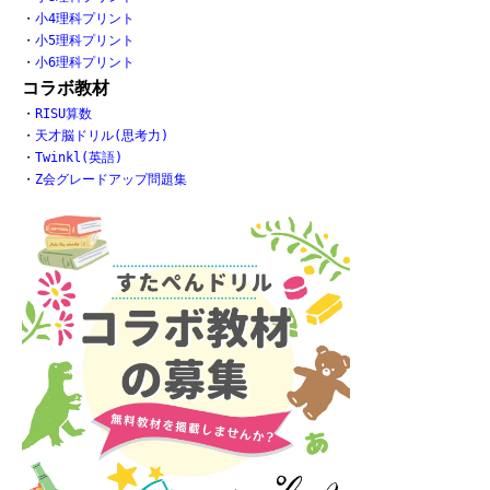
・
小4理科プリント
・
小5理科プリント
・
小6理科プリント
コラボ教材
・
RISU算数
・
天才脳ドリル(思考力)
・
Twinkl(英語)
・
Z会グレードアップ問題集