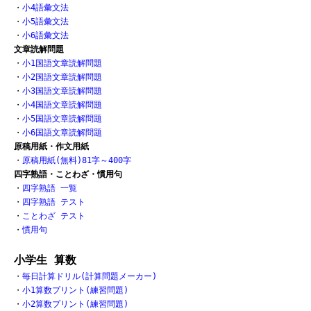
・
小4語彙文法
・
小5語彙文法
・
小6語彙文法
文章読解問題
・
小1国語文章読解問題
・
小2国語文章読解問題
・
小3国語文章読解問題
・
小4国語文章読解問題
・
小5国語文章読解問題
・
小6国語文章読解問題
原稿用紙・作文用紙
・
原稿用紙(無料)81字～400字
四字熟語・ことわざ・慣用句
・
四字熟語 一覧
・
四字熟語 テスト
・
ことわざ テスト
・
慣用句
小学生 算数
・
毎日計算ドリル(計算問題メーカー)
・
小1算数プリント(練習問題)
・
小2算数プリント(練習問題)