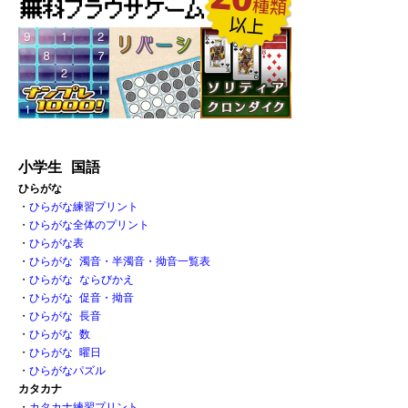
小学生 国語
ひらがな
・
ひらがな練習プリント
・
ひらがな全体のプリント
・
ひらがな表 
・
ひらがな 濁音・半濁音・拗音一覧表
・
ひらがな ならびかえ
・
ひらがな 促音・拗音 
・
ひらがな 長音
・
ひらがな 数 
・
ひらがな 曜日
・
ひらがなパズル
カタカナ
・
カタカナ練習プリント