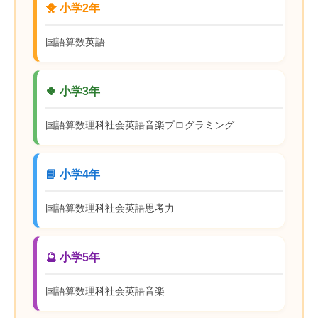
🐥 小学2年
国語
算数
英語
🍀 小学3年
国語
算数
理科
社会
英語
音楽
プログラミング
📘 小学4年
国語
算数
理科
社会
英語
思考力
🔮 小学5年
国語
算数
理科
社会
英語
音楽