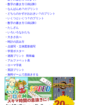
・
数字の書き方(10以降)
・
なんばんめ？のプリント
・
どちらのかずがおおきい？のプリント
・
いくつといくつ？のプリント
・
数字の書き方(10以降)
・
たしざん
・
いろいろなかたち
・
大きさ比べ
・
時計の読み方
・
点描写・立体図形描写
・
学習ポスター
・
迷路プリント 簡単編
・
アルファベット表
・
ローマ字表
・
英語プリント
・
無料ゲームで息抜きする