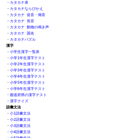
・
カタカナ表
・
カタカナならびかえ
・
カタカナ 促音・拗音
・
カタカナ 長音
・
カタカナ 動物の鳴き声
・
カタカナ 国名
・
カタカナパズル
漢字
・
小学生漢字一覧表
・
小学1年生漢字テスト
・
小学2年生漢字テスト
・
小学3年生漢字テスト
・
小学4年生漢字テスト
・
小学5年生漢字テスト
・
小学6年生漢字テスト
・
都道府県の漢字テスト
・
漢字クイズ
語彙文法
・
小1語彙文法
・
小2語彙文法
・
小3語彙文法
・
小4語彙文法
・
小5語彙文法