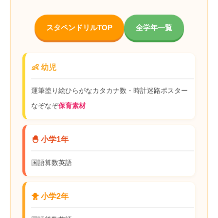
スタペンドリルTOP
全学年一覧
👶 幼児
運筆
塗り絵
ひらがな
カタカナ
数・時計
迷路
ポスター
なぞなぞ
保育素材
🐣 小学1年
国語
算数
英語
🐥 小学2年