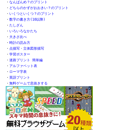
・
なんばんめ？のプリント
・
どちらのかずがおおきい？のプリント
・
いくつといくつ？のプリント
・
数字の書き方(10以降)
・
たしざん
・
いろいろなかたち
・
大きさ比べ
・
時計の読み方
・
点描写・立体図形描写
・
学習ポスター
・
迷路プリント 簡単編
・
アルファベット表
・
ローマ字表
・
英語プリント
・
無料ゲームで息抜きする