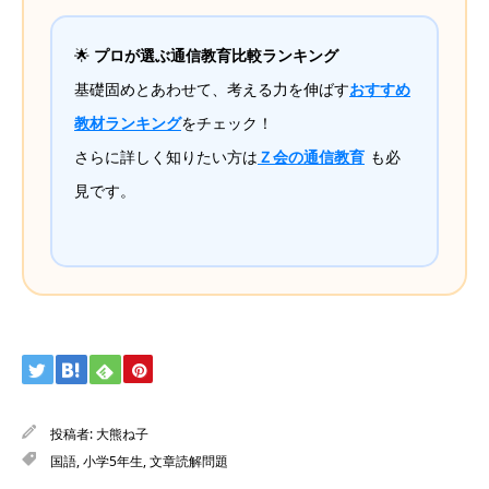
🌟
プロが選ぶ通信教育比較ランキング
基礎固めとあわせて、考える力を伸ばす
おすすめ
教材ランキング
をチェック！
さらに詳しく知りたい方は
Ｚ会の通信教育
も必
見です。
投稿者:
大熊ね子
国語
,
小学5年生
,
文章読解問題