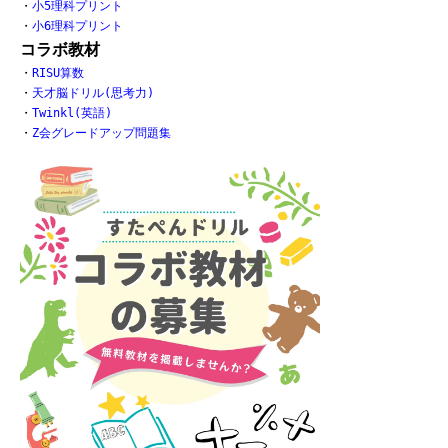
・
小5理科プリント
・
小6理科プリント
コラボ教材
・
RISU算数
・
天才脳ドリル(思考力)
・
Twinkl(英語)
・
Z会グレードアップ問題集