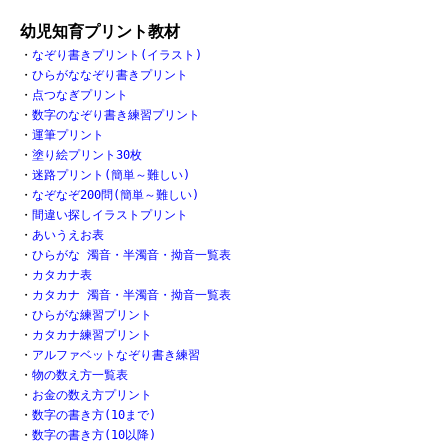
幼児知育プリント教材
・
なぞり書きプリント(イラスト)
・
ひらがななぞり書きプリント
・
点つなぎプリント
・
数字のなぞり書き練習プリント
・
運筆プリント
・
塗り絵プリント30枚
・
迷路プリント(簡単～難しい)
・
なぞなぞ200問(簡単～難しい)
・
間違い探しイラストプリント
・
あいうえお表
・
ひらがな 濁音・半濁音・拗音一覧表
・
カタカナ表
・
カタカナ 濁音・半濁音・拗音一覧表
・
ひらがな練習プリント
・
カタカナ練習プリント
・
アルファベットなぞり書き練習
・
物の数え方一覧表
・
お金の数え方プリント
・
数字の書き方(10まで)
・
数字の書き方(10以降)