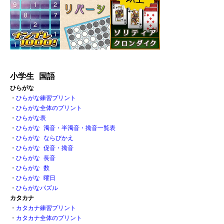
小学生 国語
ひらがな
・
ひらがな練習プリント
・
ひらがな全体のプリント
・
ひらがな表 
・
ひらがな 濁音・半濁音・拗音一覧表
・
ひらがな ならびかえ
・
ひらがな 促音・拗音 
・
ひらがな 長音
・
ひらがな 数 
・
ひらがな 曜日
・
ひらがなパズル
カタカナ
・
カタカナ練習プリント
・
カタカナ全体のプリント