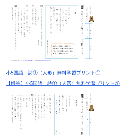
小5国語 詩①（人形）無料学習プリント①
【解答】小5国語 詩①（人形）無料学習プリント①