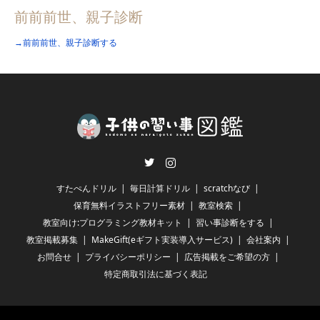
前前前世、親子診断
→前前前世、親子診断する
Twitter
Instagram
すたぺんドリル
毎日計算ドリル
scratchなび
保育無料イラストフリー素材
教室検索
教室向け:プログラミング教材キット
習い事診断をする
教室掲載募集
MakeGift(eギフト実装導入サービス)
会社案内
お問合せ
プライバシーポリシー
広告掲載をご希望の方
特定商取引法に基づく表記