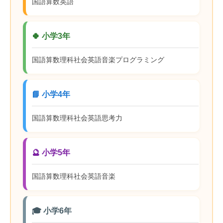
国語
算数
英語
🍀 小学3年
国語
算数
理科
社会
英語
音楽
プログラミング
📘 小学4年
国語
算数
理科
社会
英語
思考力
🔮 小学5年
国語
算数
理科
社会
英語
音楽
🎓 小学6年