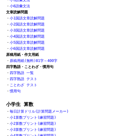
・
小6語彙文法
文章読解問題
・
小1国語文章読解問題
・
小2国語文章読解問題
・
小3国語文章読解問題
・
小4国語文章読解問題
・
小5国語文章読解問題
・
小6国語文章読解問題
原稿用紙・作文用紙
・
原稿用紙(無料)81字～400字
四字熟語・ことわざ・慣用句
・
四字熟語 一覧
・
四字熟語 テスト
・
ことわざ テスト
・
慣用句
小学生 算数
・
毎日計算ドリル(計算問題メーカー)
・
小1算数プリント(練習問題)
・
小2算数プリント(練習問題)
・
小3算数プリント(練習問題)
・
小4算数プリント(練習問題)