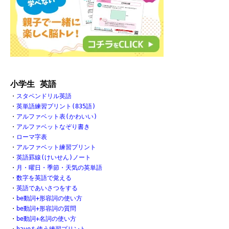
小学生 英語
・
スタペンドリル英語
・
英単語練習プリント(835語)
・
アルファベット表(かわいい)
・
アルファベットなぞり書き
・
ローマ字表
・
アルファベット練習プリント
・
英語罫線(けいせん)ノート
・
月・曜日・季節・天気の英単語
・
数字を英語で覚える
・
英語であいさつをする
・
be動詞+形容詞の使い方
・
be動詞+形容詞の質問
・
be動詞+名詞の使い方
・
haveを使う練習プリント