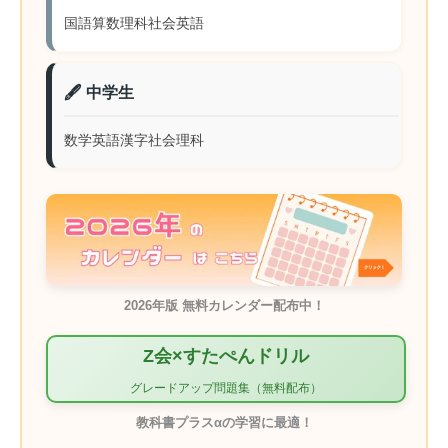
国語
算数
理科
社会
英語
🖋️ 中学生
数学
英語
漢字
社会
理科
2026年版 無料カレンダー配布中！
Z会×すたぺんドリル
グレードアップ問題集（無料配布）
教科書プラスαの学習に最適！