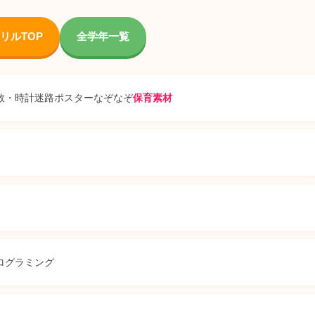
リルTOP
全学年一覧
数・時計
迷路
ポスター
なぞなぞ
保育素材
ログラミング