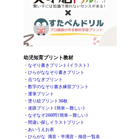
幼児知育プリント教材
・
なぞり書きプリント(イラスト)
・
ひらがななぞり書きプリント
・
点つなぎプリント
・
数字のなぞり書き練習プリント
・
運筆プリント
・
塗り絵プリント30枚
・
迷路プリント(簡単～難しい)
・
なぞなぞ200問(簡単～難しい)
・
間違い探しイラストプリント
・
あいうえお表
・
ひらがな 濁音・半濁音・拗音一覧表