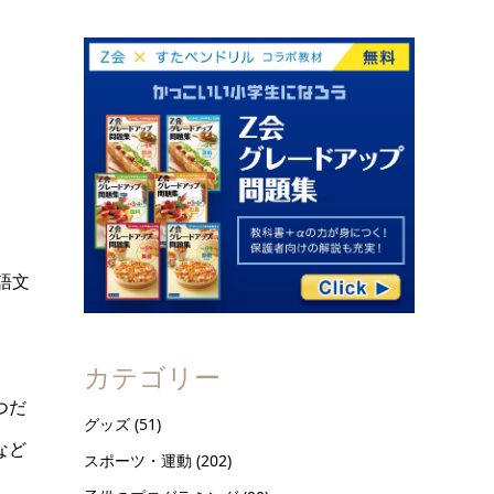
語文
カテゴリー
つだ
グッズ
(51)
など
スポーツ・運動
(202)