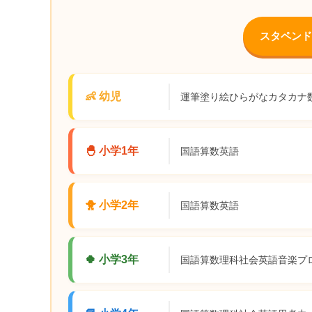
スタペンド
👶 幼児
運筆
塗り絵
ひらがな
カタカナ
🐣 小学1年
国語
算数
英語
🐥 小学2年
国語
算数
英語
🍀 小学3年
国語
算数
理科
社会
英語
音楽
プ