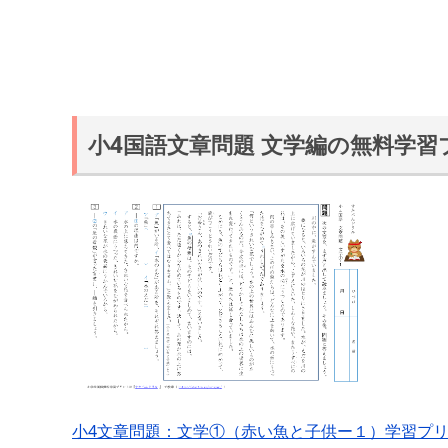
小4国語文章問題 文学編の無料学習
小4文章問題：文学①（赤い魚と子供ー１）学習プ