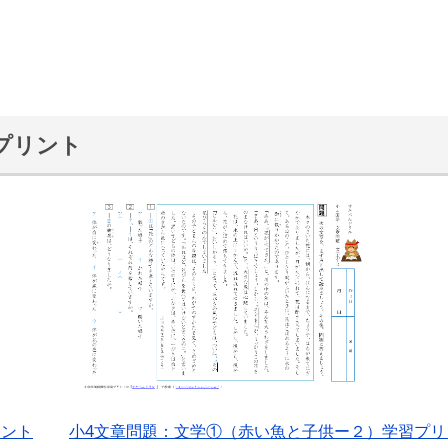
プリント
リント
小4文章問題：文学①（赤い魚と子供ー２）学習プリ