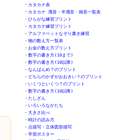
・
カタカナ表
・
カタカナ 濁音・半濁音・拗音一覧表
・
ひらがな練習プリント
・
カタカナ練習プリント
・
アルファベットなぞり書き練習
・
物の数え方一覧表
・
お金の数え方プリント
・
数字の書き方(10まで)
・
数字の書き方(10以降)
・
なんばんめ？のプリント
・
どちらのかずがおおきい？のプリント
・
いくつといくつ？のプリント
・
数字の書き方(10以降)
・
たしざん
・
いろいろなかたち
・
大きさ比べ
・
時計の読み方
・
点描写・立体図形描写
・
学習ポスター