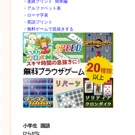
・
迷路プリント 簡単編
・
アルファベット表
・
ローマ字表
・
英語プリント
・
無料ゲームで息抜きする
小学生 国語
ひらがな