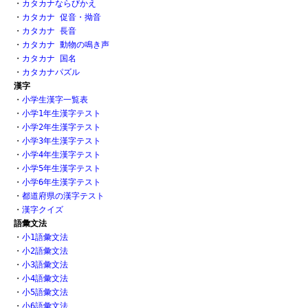
・
カタカナならびかえ
・
カタカナ 促音・拗音
・
カタカナ 長音
・
カタカナ 動物の鳴き声
・
カタカナ 国名
・
カタカナパズル
漢字
・
小学生漢字一覧表
・
小学1年生漢字テスト
・
小学2年生漢字テスト
・
小学3年生漢字テスト
・
小学4年生漢字テスト
・
小学5年生漢字テスト
・
小学6年生漢字テスト
・
都道府県の漢字テスト
・
漢字クイズ
語彙文法
・
小1語彙文法
・
小2語彙文法
・
小3語彙文法
・
小4語彙文法
・
小5語彙文法
・
小6語彙文法