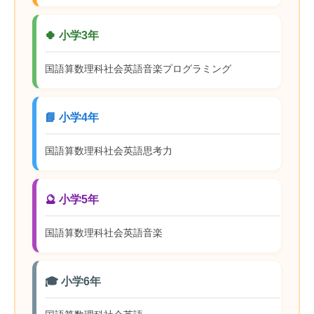
🍀 小学3年
国語
算数
理科
社会
英語
音楽
プログラミング
📘 小学4年
国語
算数
理科
社会
英語
思考力
🔮 小学5年
国語
算数
理科
社会
英語
音楽
🎓 小学6年