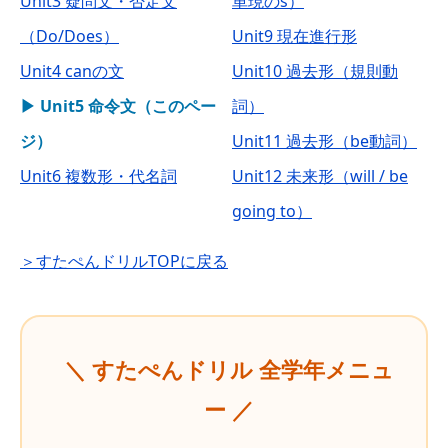
Unit3 疑問文・否定文
単現のs）
（Do/Does）
Unit9 現在進行形
Unit4 canの文
Unit10 過去形（規則動
▶ Unit5 命令文（このペー
詞）
ジ）
Unit11 過去形（be動詞）
Unit6 複数形・代名詞
Unit12 未来形（will / be
going to）
＞すたぺんドリルTOPに戻る
＼ すたぺんドリル 全学年メニュ
ー ／