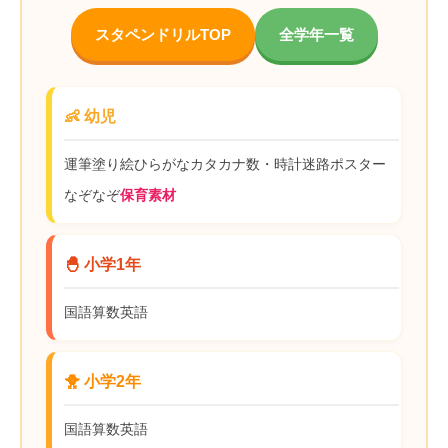
スタペンドリルTOP
全学年一覧
👶 幼児
運筆
塗り絵
ひらがな
カタカナ
数・時計
迷路
ポスター
なぞなぞ
保育素材
🐣 小学1年
国語
算数
英語
🐥 小学2年
国語
算数
英語