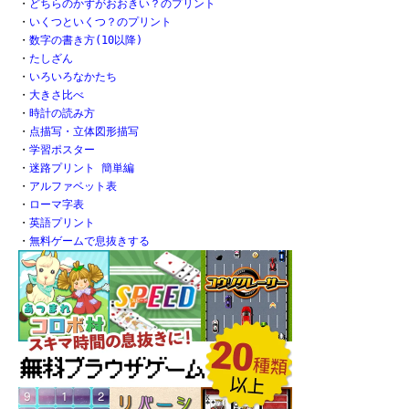
・
どちらのかずがおおきい？のプリント
・
いくつといくつ？のプリント
・
数字の書き方(10以降)
・
たしざん
・
いろいろなかたち
・
大きさ比べ
・
時計の読み方
・
点描写・立体図形描写
・
学習ポスター
・
迷路プリント 簡単編
・
アルファベット表
・
ローマ字表
・
英語プリント
・
無料ゲームで息抜きする