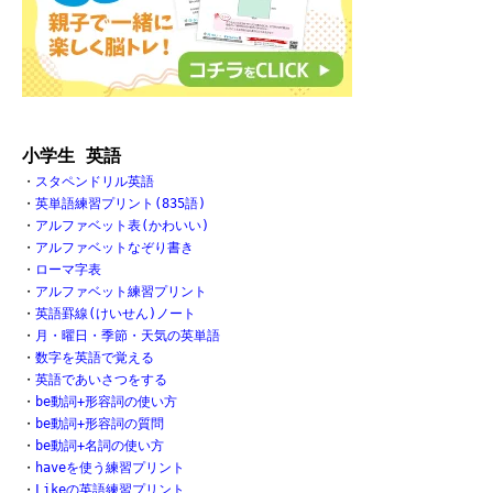
小学生 英語
・
スタペンドリル英語
・
英単語練習プリント(835語)
・
アルファベット表(かわいい)
・
アルファベットなぞり書き
・
ローマ字表
・
アルファベット練習プリント
・
英語罫線(けいせん)ノート
・
月・曜日・季節・天気の英単語
・
数字を英語で覚える
・
英語であいさつをする
・
be動詞+形容詞の使い方
・
be動詞+形容詞の質問
・
be動詞+名詞の使い方
・
haveを使う練習プリント
・
Likeの英語練習プリント