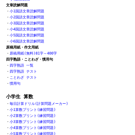
文章読解問題
・
小1国語文章読解問題
・
小2国語文章読解問題
・
小3国語文章読解問題
・
小4国語文章読解問題
・
小5国語文章読解問題
・
小6国語文章読解問題
原稿用紙・作文用紙
・
原稿用紙(無料)81字～400字
四字熟語・ことわざ・慣用句
・
四字熟語 一覧
・
四字熟語 テスト
・
ことわざ テスト
・
慣用句
小学生 算数
・
毎日計算ドリル(計算問題メーカー)
・
小1算数プリント(練習問題)
・
小2算数プリント(練習問題)
・
小3算数プリント(練習問題)
・
小4算数プリント(練習問題)
・
小5算数プリント(練習問題)