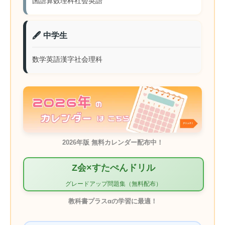
国語
算数
理科
社会
英語
🖋️ 中学生
数学
英語
漢字
社会
理科
2026年版 無料カレンダー配布中！
Z会×すたぺんドリル
グレードアップ問題集（無料配布）
教科書プラスαの学習に最適！