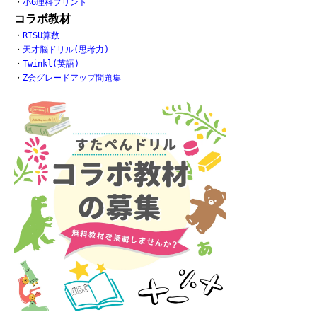
・
小6理科プリント
コラボ教材
・
RISU算数
・
天才脳ドリル(思考力)
・
Twinkl(英語)
・
Z会グレードアップ問題集