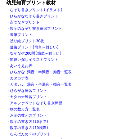
幼児知育プリント教材
・
なぞり書きプリント(イラスト)
・
ひらがななぞり書きプリント
・
点つなぎプリント
・
数字のなぞり書き練習プリント
・
運筆プリント
・
塗り絵プリント30枚
・
迷路プリント(簡単～難しい)
・
なぞなぞ200問(簡単～難しい)
・
間違い探しイラストプリント
・
あいうえお表
・
ひらがな 濁音・半濁音・拗音一覧表
・
カタカナ表
・
カタカナ 濁音・半濁音・拗音一覧表
・
ひらがな練習プリント
・
カタカナ練習プリント
・
アルファベットなぞり書き練習
・
物の数え方一覧表
・
お金の数え方プリント
・
数字の書き方(10まで)
・
数字の書き方(10以降)
・
なんばんめ？のプリント