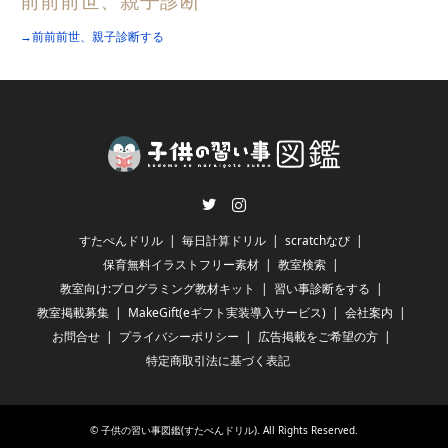
前前前世、親子診断
→前前前世、親子診断する
Twitter
Instagram
すたぺんドリル
毎日計算ドリル
scratchなび
保育無料イラストフリー素材
教室検索
教室向け:プログラミング教材キット
習い事診断をする
教室掲載募集
MakeGift(eギフト実装導入サービス)
会社案内
お問合せ
プライバシーポリシー
広告掲載をご希望の方
特定商取引法に基づく表記
©
子供の習い事図鑑(すたぺんドリル)
. All Rights Reserved.