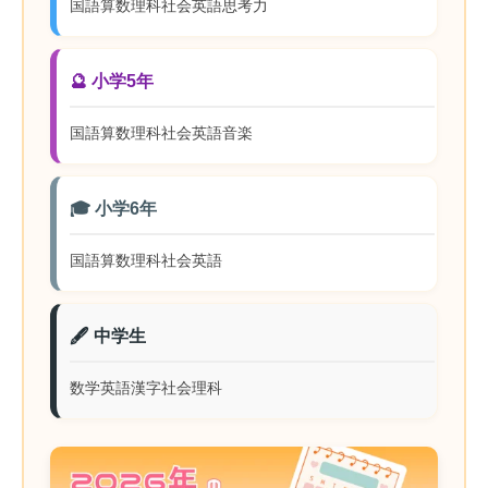
国語
算数
理科
社会
英語
思考力
🔮 小学5年
国語
算数
理科
社会
英語
音楽
🎓 小学6年
国語
算数
理科
社会
英語
🖋️ 中学生
数学
英語
漢字
社会
理科