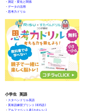
・
測定・変化と関係
・
データの活用
・
思考力ドリル
小学生 英語
・
スタペンドリル英語
・
英単語練習プリント(835語)
・
アルファベット表(かわいい)