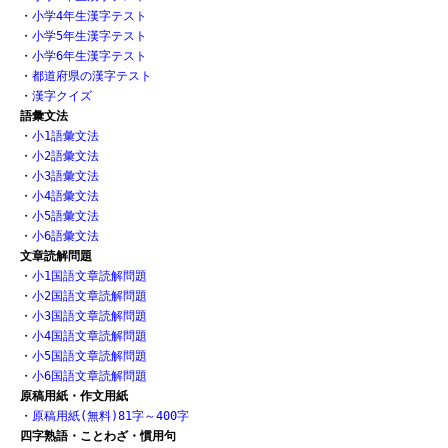
・
小学4年生漢字テスト
・
小学5年生漢字テスト
・
小学6年生漢字テスト
・
都道府県の漢字テスト
・
漢字クイズ
語彙文法
・
小1語彙文法
・
小2語彙文法
・
小3語彙文法
・
小4語彙文法
・
小5語彙文法
・
小6語彙文法
文章読解問題
・
小1国語文章読解問題
・
小2国語文章読解問題
・
小3国語文章読解問題
・
小4国語文章読解問題
・
小5国語文章読解問題
・
小6国語文章読解問題
原稿用紙・作文用紙
・
原稿用紙(無料)81字～400字
四字熟語・ことわざ・慣用句