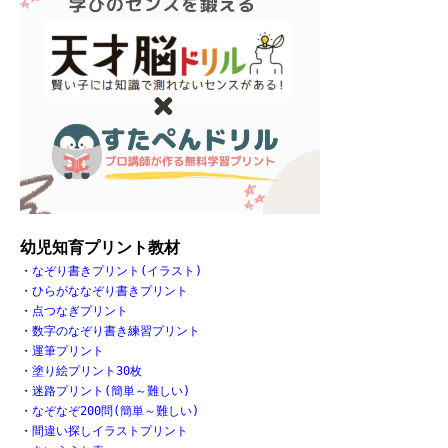
幼児知育プリント教材
・
なぞり書きプリント(イラスト)
・
ひらがななぞり書きプリント
・
点つなぎプリント
・
数字のなぞり書き練習プリント
・
運筆プリント
・
塗り絵プリント30枚
・
迷路プリント(簡単～難しい)
・
なぞなぞ200問(簡単～難しい)
・
間違い探しイラストプリント