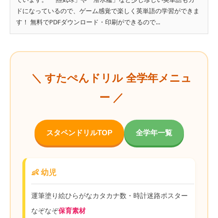
ドになっているので、ゲーム感覚で楽しく英単語の学習ができま
す！ 無料でPDFダウンロード・印刷ができるので...
＼ すたぺんドリル 全学年メニュ
ー ／
スタペンドリルTOP
全学年一覧
👶 幼児
運筆
塗り絵
ひらがな
カタカナ
数・時計
迷路
ポスター
なぞなぞ
保育素材