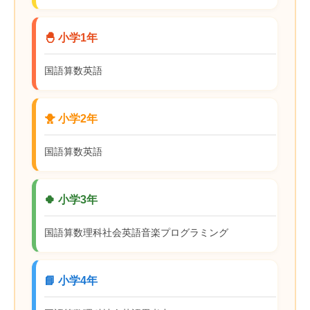
🐣 小学1年
国語
算数
英語
🐥 小学2年
国語
算数
英語
🍀 小学3年
国語
算数
理科
社会
英語
音楽
プログラミング
📘 小学4年