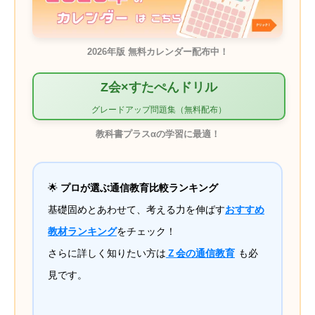
2026年版 無料カレンダー配布中！
Z会×すたぺんドリル
グレードアップ問題集（無料配布）
教科書プラスαの学習に最適！
🌟
プロが選ぶ通信教育比較ランキング
基礎固めとあわせて、考える力を伸ばす
おすすめ
教材ランキング
をチェック！
さらに詳しく知りたい方は
Ｚ会の通信教育
も必
見です。