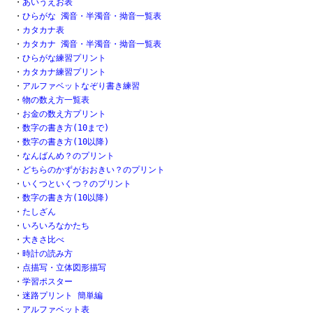
・
あいうえお表
・
ひらがな 濁音・半濁音・拗音一覧表
・
カタカナ表
・
カタカナ 濁音・半濁音・拗音一覧表
・
ひらがな練習プリント
・
カタカナ練習プリント
・
アルファベットなぞり書き練習
・
物の数え方一覧表
・
お金の数え方プリント
・
数字の書き方(10まで)
・
数字の書き方(10以降)
・
なんばんめ？のプリント
・
どちらのかずがおおきい？のプリント
・
いくつといくつ？のプリント
・
数字の書き方(10以降)
・
たしざん
・
いろいろなかたち
・
大きさ比べ
・
時計の読み方
・
点描写・立体図形描写
・
学習ポスター
・
迷路プリント 簡単編
・
アルファベット表