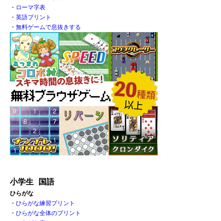
・
ローマ字表
・
英語プリント
・
無料ゲームで息抜きする
小学生 国語
ひらがな
・
ひらがな練習プリント
・
ひらがな全体のプリント