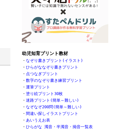
幼児知育プリント教材
・
なぞり書きプリント(イラスト)
・
ひらがななぞり書きプリント
・
点つなぎプリント
・
数字のなぞり書き練習プリント
・
運筆プリント
・
塗り絵プリント30枚
・
迷路プリント(簡単～難しい)
・
なぞなぞ200問(簡単～難しい)
・
間違い探しイラストプリント
・
あいうえお表
・
ひらがな 濁音・半濁音・拗音一覧表