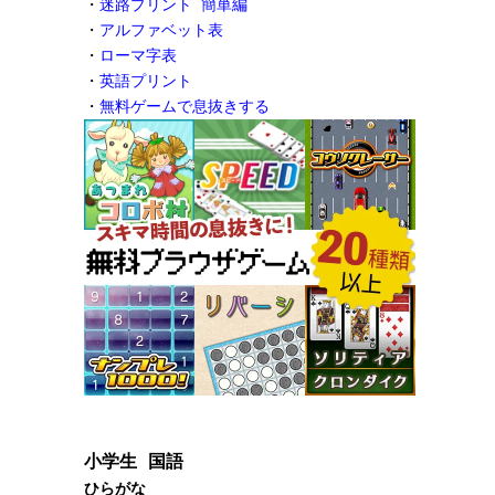
・
迷路プリント 簡単編
・
アルファベット表
・
ローマ字表
・
英語プリント
・
無料ゲームで息抜きする
小学生 国語
ひらがな