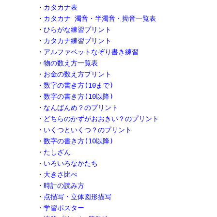
・
カタカナ表
・
カタカナ 濁音・半濁音・拗音一覧表
・
ひらがな練習プリント
・
カタカナ練習プリント
・
アルファベットなぞり書き練習
・
物の数え方一覧表
・
お金の数え方プリント
・
数字の書き方(10まで)
・
数字の書き方(10以降)
・
なんばんめ？のプリント
・
どちらのかずがおおきい？のプリント
・
いくつといくつ？のプリント
・
数字の書き方(10以降)
・
たしざん
・
いろいろなかたち
・
大きさ比べ
・
時計の読み方
・
点描写・立体図形描写
・
学習ポスター