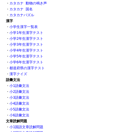
・
カタカナ 動物の鳴き声
・
カタカナ 国名
・
カタカナパズル
漢字
・
小学生漢字一覧表
・
小学1年生漢字テスト
・
小学2年生漢字テスト
・
小学3年生漢字テスト
・
小学4年生漢字テスト
・
小学5年生漢字テスト
・
小学6年生漢字テスト
・
都道府県の漢字テスト
・
漢字クイズ
語彙文法
・
小1語彙文法
・
小2語彙文法
・
小3語彙文法
・
小4語彙文法
・
小5語彙文法
・
小6語彙文法
文章読解問題
・
小1国語文章読解問題