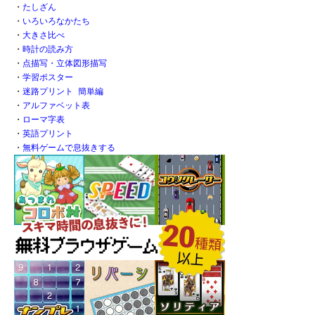
・
たしざん
・
いろいろなかたち
・
大きさ比べ
・
時計の読み方
・
点描写・立体図形描写
・
学習ポスター
・
迷路プリント 簡単編
・
アルファベット表
・
ローマ字表
・
英語プリント
・
無料ゲームで息抜きする