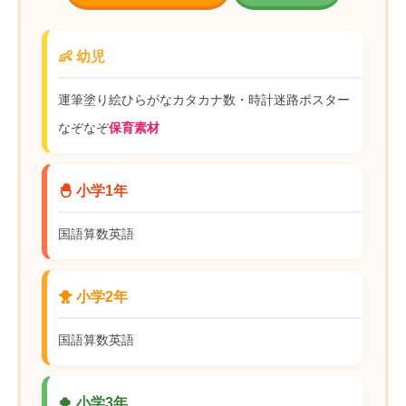
👶 幼児
運筆
塗り絵
ひらがな
カタカナ
数・時計
迷路
ポスター
なぞなぞ
保育素材
🐣 小学1年
国語
算数
英語
🐥 小学2年
国語
算数
英語
🍀 小学3年