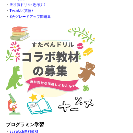
・
天才脳ドリル(思考力)
・
Twinkl(英語)
・
Z会グレードアップ問題集
プログラミン学習
・
scratch無料教材