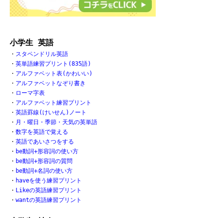
小学生 英語
・
スタペンドリル英語
・
英単語練習プリント(835語)
・
アルファベット表(かわいい)
・
アルファベットなぞり書き
・
ローマ字表
・
アルファベット練習プリント
・
英語罫線(けいせん)ノート
・
月・曜日・季節・天気の英単語
・
数字を英語で覚える
・
英語であいさつをする
・
be動詞+形容詞の使い方
・
be動詞+形容詞の質問
・
be動詞+名詞の使い方
・
haveを使う練習プリント
・
Likeの英語練習プリント
・
wantの英語練習プリント