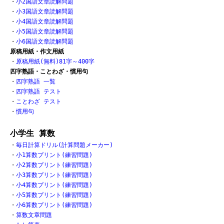
・
小2国語文章読解問題
・
小3国語文章読解問題
・
小4国語文章読解問題
・
小5国語文章読解問題
・
小6国語文章読解問題
原稿用紙・作文用紙
・
原稿用紙(無料)81字～400字
四字熟語・ことわざ・慣用句
・
四字熟語 一覧
・
四字熟語 テスト
・
ことわざ テスト
・
慣用句
小学生 算数
・
毎日計算ドリル(計算問題メーカー)
・
小1算数プリント(練習問題)
・
小2算数プリント(練習問題)
・
小3算数プリント(練習問題)
・
小4算数プリント(練習問題)
・
小5算数プリント(練習問題)
・
小6算数プリント(練習問題)
・
算数文章問題