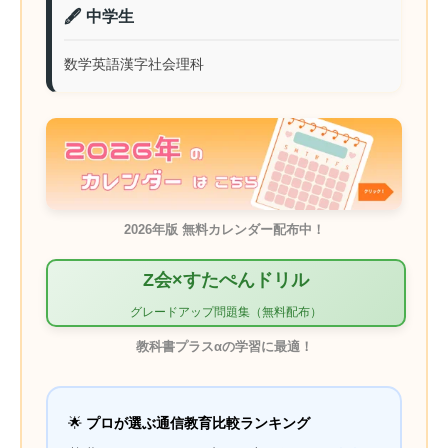
🖋️ 中学生
数学
英語
漢字
社会
理科
2026年版 無料カレンダー配布中！
Z会×すたぺんドリル
グレードアップ問題集（無料配布）
教科書プラスαの学習に最適！
🌟
プロが選ぶ通信教育比較ランキング