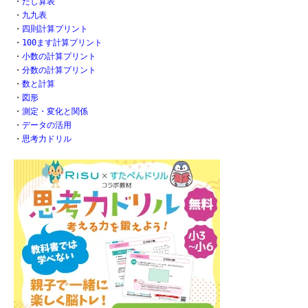
・
たし算表
・
九九表
・
四則計算プリント
・
100ます計算プリント
・
小数の計算プリント
・
分数の計算プリント
・
数と計算
・
図形
・
測定・変化と関係
・
データの活用
・
思考力ドリル