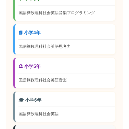
国語
算数
理科
社会
英語
音楽
プログラミング
📘 小学4年
国語
算数
理科
社会
英語
思考力
🔮 小学5年
国語
算数
理科
社会
英語
音楽
🎓 小学6年
国語
算数
理科
社会
英語