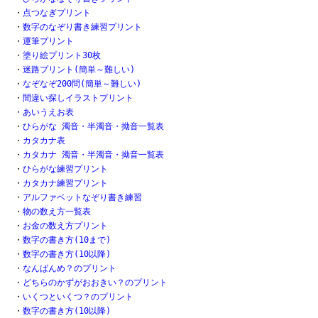
・
点つなぎプリント
・
数字のなぞり書き練習プリント
・
運筆プリント
・
塗り絵プリント30枚
・
迷路プリント(簡単～難しい)
・
なぞなぞ200問(簡単～難しい)
・
間違い探しイラストプリント
・
あいうえお表
・
ひらがな 濁音・半濁音・拗音一覧表
・
カタカナ表
・
カタカナ 濁音・半濁音・拗音一覧表
・
ひらがな練習プリント
・
カタカナ練習プリント
・
アルファベットなぞり書き練習
・
物の数え方一覧表
・
お金の数え方プリント
・
数字の書き方(10まで)
・
数字の書き方(10以降)
・
なんばんめ？のプリント
・
どちらのかずがおおきい？のプリント
・
いくつといくつ？のプリント
・
数字の書き方(10以降)