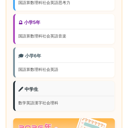
国語
算数
理科
社会
英語
思考力
🔮 小学5年
国語
算数
理科
社会
英語
音楽
🎓 小学6年
国語
算数
理科
社会
英語
🖋️ 中学生
数学
英語
漢字
社会
理科