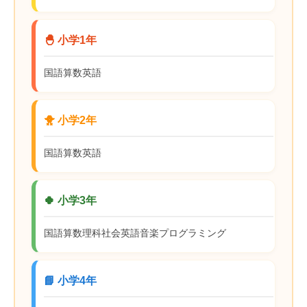
🐣 小学1年
国語
算数
英語
🐥 小学2年
国語
算数
英語
🍀 小学3年
国語
算数
理科
社会
英語
音楽
プログラミング
📘 小学4年