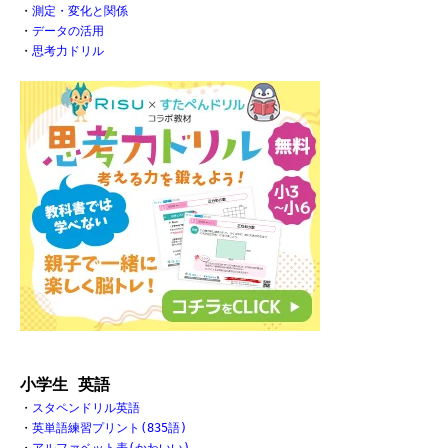
・
測定・変化と関係
・
データの活用
・
思考力ドリル
小学生 英語
・
スタペンドリル英語
・
英単語練習プリント(835語)