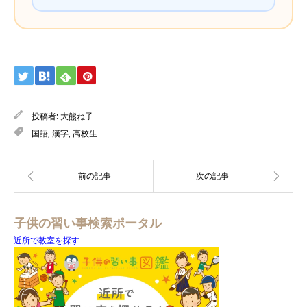
投稿者:
大熊ね子
国語
,
漢字
,
高校生
子供の習い事検索ポータル
近所で教室を探す