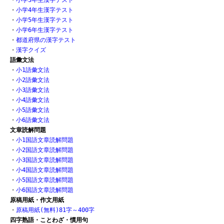
・
小学3年生漢字テスト
・
小学4年生漢字テスト
・
小学5年生漢字テスト
・
小学6年生漢字テスト
・
都道府県の漢字テスト
・
漢字クイズ
語彙文法
・
小1語彙文法
・
小2語彙文法
・
小3語彙文法
・
小4語彙文法
・
小5語彙文法
・
小6語彙文法
文章読解問題
・
小1国語文章読解問題
・
小2国語文章読解問題
・
小3国語文章読解問題
・
小4国語文章読解問題
・
小5国語文章読解問題
・
小6国語文章読解問題
原稿用紙・作文用紙
・
原稿用紙(無料)81字～400字
四字熟語・ことわざ・慣用句