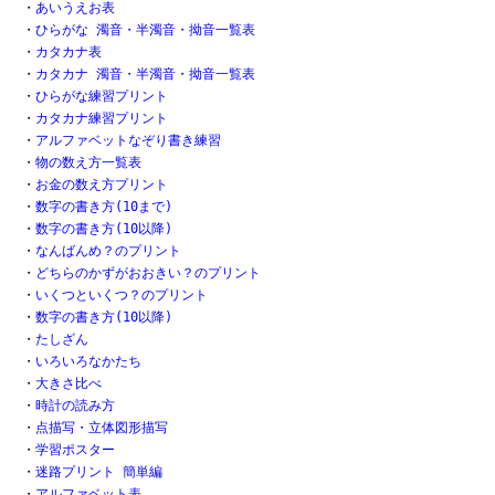
・
あいうえお表
・
ひらがな 濁音・半濁音・拗音一覧表
・
カタカナ表
・
カタカナ 濁音・半濁音・拗音一覧表
・
ひらがな練習プリント
・
カタカナ練習プリント
・
アルファベットなぞり書き練習
・
物の数え方一覧表
・
お金の数え方プリント
・
数字の書き方(10まで)
・
数字の書き方(10以降)
・
なんばんめ？のプリント
・
どちらのかずがおおきい？のプリント
・
いくつといくつ？のプリント
・
数字の書き方(10以降)
・
たしざん
・
いろいろなかたち
・
大きさ比べ
・
時計の読み方
・
点描写・立体図形描写
・
学習ポスター
・
迷路プリント 簡単編
・
アルファベット表