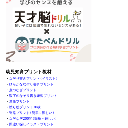
幼児知育プリント教材
・
なぞり書きプリント(イラスト)
・
ひらがななぞり書きプリント
・
点つなぎプリント
・
数字のなぞり書き練習プリント
・
運筆プリント
・
塗り絵プリント30枚
・
迷路プリント(簡単～難しい)
・
なぞなぞ200問(簡単～難しい)
・
間違い探しイラストプリント