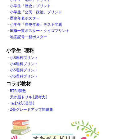
・
小学生「歴史」プリント
・
小学生「公民・政治」プリント
・
歴史年表ポスター
・
小学生「歴史年表」テスト問題
・
国旗一覧ポスター・クイズプリント
・
地図記号一覧ポスター
小学生 理科
・
小3理科プリント
・
小4理科プリント
・
小5理科プリント
・
小6理科プリント
コラボ教材
・
RISU算数
・
天才脳ドリル(思考力)
・
Twinkl(英語)
・
Z会グレードアップ問題集