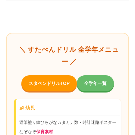
＼ すたぺんドリル 全学年メニュ
ー ／
スタペンドリルTOP
全学年一覧
👶 幼児
運筆
塗り絵
ひらがな
カタカナ
数・時計
迷路
ポスター
なぞなぞ
保育素材