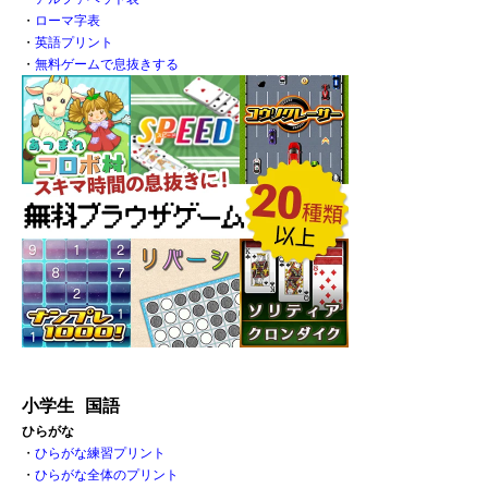
・
ローマ字表
・
英語プリント
・
無料ゲームで息抜きする
小学生 国語
ひらがな
・
ひらがな練習プリント
・
ひらがな全体のプリント