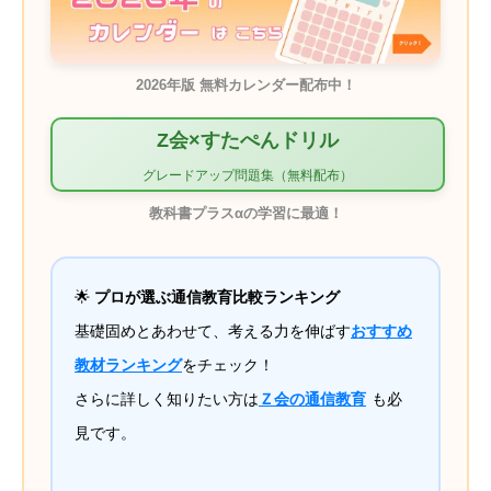
2026年版 無料カレンダー配布中！
Z会×すたぺんドリル
グレードアップ問題集（無料配布）
教科書プラスαの学習に最適！
🌟
プロが選ぶ通信教育比較ランキング
基礎固めとあわせて、考える力を伸ばす
おすすめ
教材ランキング
をチェック！
さらに詳しく知りたい方は
Ｚ会の通信教育
も必
見です。