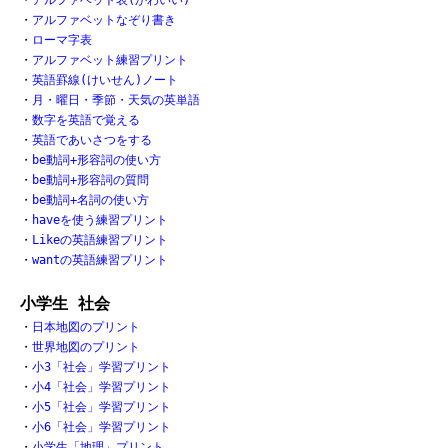
・
アルファベット表(かわいい)
・
アルファベットなぞり書き
・
ローマ字表
・
アルファベット練習プリント
・
英語罫線(けいせん)ノート
・
月・曜日・季節・天気の英単語
・
数字を英語で覚える
・
英語であいさつをする
・
be動詞+形容詞の使い方
・
be動詞+形容詞の質問
・
be動詞+名詞の使い方
・
haveを使う練習プリント
・
Likeの英語練習プリント
・
wantの英語練習プリント
小学生 社会
・
日本地図のプリント
・
世界地図のプリント
・
小3「社会」学習プリント
・
小4「社会」学習プリント
・
小5「社会」学習プリント
・
小6「社会」学習プリント
・
小学生「地理」プリント