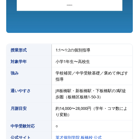
授業形式
1:1〜1:2の個別指導
対象学年
小学1年生〜高校生
強み
学校補習／中学受験基礎／褒めて伸ばす
指導
通いやすさ
JR板橋駅・新板橋駅・下板橋駅の3駅徒
歩圏（板橋区板橋1-50-3）
月謝目安
約14,000〜28,000円（学年・コマ数によ
り変動）
中学受験対応
○
公式サイト
英才個別学院 板橋校 公式