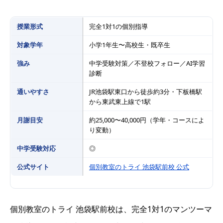
授業形式
完全1対1の個別指導
対象学年
小学1年生〜高校生・既卒生
強み
中学受験対策／不登校フォロー／AI学習
診断
通いやすさ
JR池袋駅東口から徒歩約3分・下板橋駅
から東武東上線で1駅
月謝目安
約25,000〜40,000円（学年・コースによ
り変動）
中学受験対応
◎
公式サイト
個別教室のトライ 池袋駅前校 公式
個別教室のトライ 池袋駅前校は、完全1対1のマンツーマ