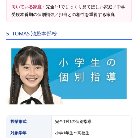
向いている家庭：
完全1:1でじっくり見てほしい家庭／中学
受験本番期の個別補強／担当との相性を重視する家庭
5. TOMAS 池袋本部校
授業形式
完全1対1の個別指導
対象学年
小学1年生〜高校生