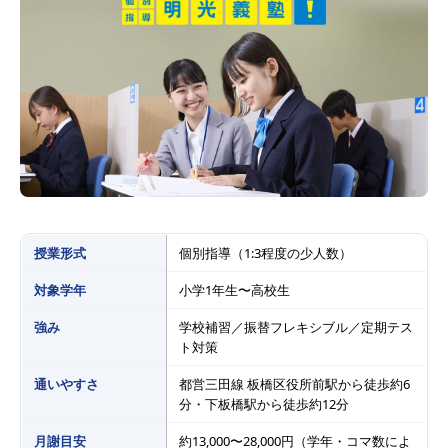
授業形式
個別指導（1:3程度の少人数）
対象学年
小学1年生〜高校生
強み
学校補習／振替フレキシブル／定期テス
ト対策
通いやすさ
都営三田線 板橋区役所前駅から徒歩約6
分・下板橋駅から徒歩約12分
月謝目安
約13,000〜28,000円（学年・コマ数によ