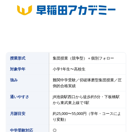
授業形式
集団授業（競争型）＋個別フォロー
対象学年
小学1年生〜高校生
強み
難関中学受験／切磋琢磨型集団授業／圧
倒的合格実績
通いやすさ
JR池袋駅西口から徒歩約5分・下板橋駅
から東武東上線で1駅
月謝目安
約25,000〜55,000円（学年・コースによ
り変動）
中学受験対応
◎