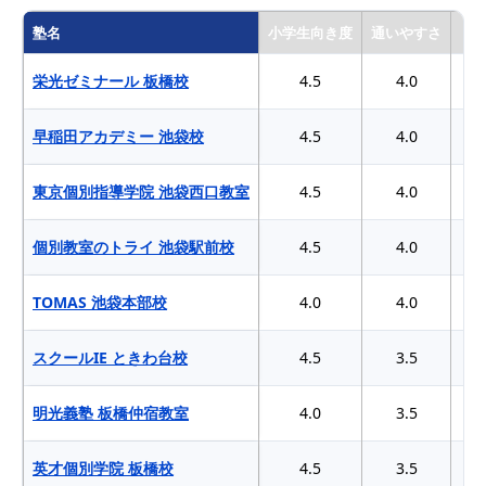
塾名
小学生向き度
通いやすさ
栄光ゼミナール 板橋校
4.5
4.0
早稲田アカデミー 池袋校
4.5
4.0
東京個別指導学院 池袋西口教室
4.5
4.0
個別教室のトライ 池袋駅前校
4.5
4.0
TOMAS 池袋本部校
4.0
4.0
スクールIE ときわ台校
4.5
3.5
明光義塾 板橋仲宿教室
4.0
3.5
英才個別学院 板橋校
4.5
3.5