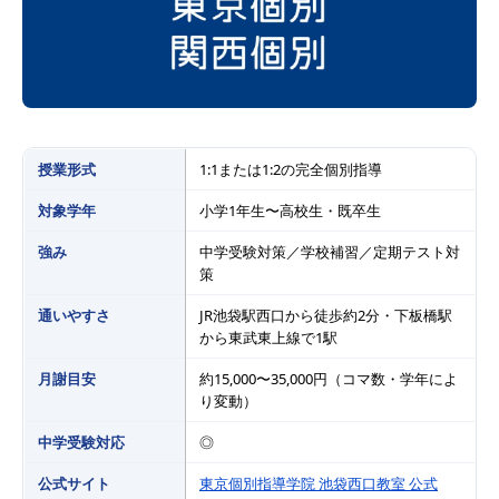
授業形式
1:1または1:2の完全個別指導
対象学年
小学1年生〜高校生・既卒生
強み
中学受験対策／学校補習／定期テスト対
策
通いやすさ
JR池袋駅西口から徒歩約2分・下板橋駅
から東武東上線で1駅
月謝目安
約15,000〜35,000円（コマ数・学年によ
り変動）
中学受験対応
◎
公式サイト
東京個別指導学院 池袋西口教室 公式