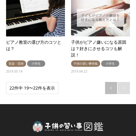
ピアノ教室の選び方のコツと
子供がピアノ嫌いになる原因
は？
は？好きにさせるコツも解
説！
音楽・芸術
小学生
子供の習い事特集
小学生
2019.05.14
2019.04.22
22件中 19〜22件を表示

