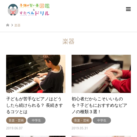
楽器
楽器
子どもが苦手なピアノはどう
初心者だからこそいいもの
したら続けられる？ 長続きす
を？子どもにおすすめなピア
るコツとは
ノの種類３選！
音楽・芸術
中学生
音楽・芸術
中学生
2019.06.07
2019.05.31