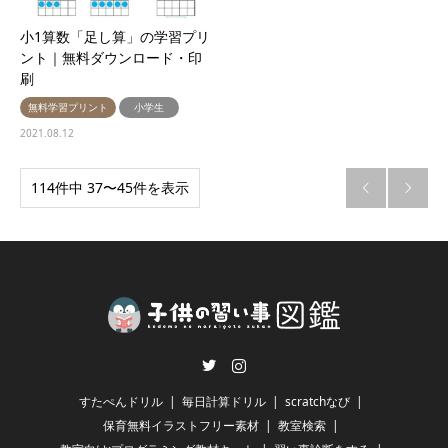
小1算数「足し算」の学習プリ
ント｜無料ダウンロード・印
刷
無料学習プリント
小学生
2021.08.12
114件中 37〜45件を表示


Twitter
Instagram
すたぺんドリル
毎日計算ドリル
scratchなび
保育無料イラストフリー素材
教室検索